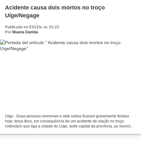
Acidente causa dois mortos no troço
Uíge/Negage
Publicado en 03/12/a. m. 01:23
Por
Muana Damba
Uíge - Duas pessoas morreram e sete outras ficaram gravemente feridas
hoje, terça-feira, em consequência de um acidente de viação no troço
rodoviário que liga a cidade do Uíge, sede capital da província, ao município
de Negage. Segundo fonte policial,...