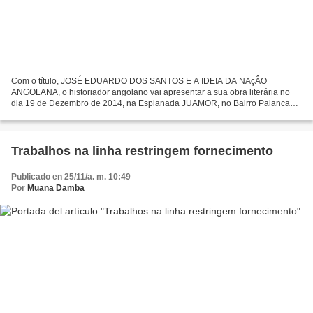
Com o título, JOSÉ EDUARDO DOS SANTOS E A IDEIA DA NAçÂO
ANGOLANA, o historiador angolano vai apresentar a sua obra literária no
dia 19 de Dezembro de 2014, na Esplanada JUAMOR, no Bairro Palanca
(na via principal/Direição Nacional de Viação e Transito),...
Trabalhos na linha restringem fornecimento
Publicado en 25/11/a. m. 10:49
Por
Muana Damba