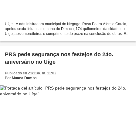
Uíge - A administradora municipal do Negage, Rosa Pedro Afonso Garcia,
apelou sexta-feira, na comuna do Dimuca, 174 quilómetros da cidade do
Uíge, aos empreiteiros o cumprimento de prazo na conclusão de obras. Em
declarações a imprensa no final da sua...
PRS pede segurança nos festejos do 24o.
aniversário no Uíge
Publicado en 21/11/a. m. 11:02
Por
Muana Damba