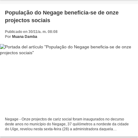
População do Negage beneficia-se de onze
projectos sociais
Publicado en 30/11/a. m. 08:08
Por
Muana Damba
Negage - Onze projectos de cariz social foram inaugurados no decurso
deste anos no município do Negage, 37 quilómetros a nordeste da cidade
do Uíge, revelou nesta sexta-feira (28) a administradora daquela
circunscrição, Rosa Pedro Afonso Garcia. A responsável...