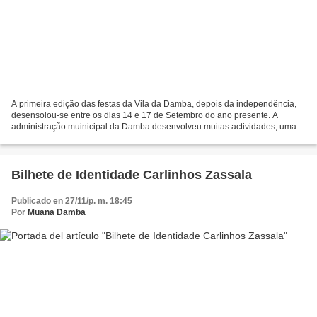
A primeira edição das festas da Vila da Damba, depois da independência,
desensolou-se entre os dias 14 e 17 de Setembro do ano presente. A
administração muinicipal da Damba desenvolveu muitas actividades, uma
delas, é de reunir todas as confissões existentes...
Bilhete de Identidade Carlinhos Zassala
Publicado en 27/11/p. m. 18:45
Por
Muana Damba