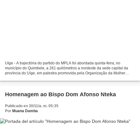
Uíge - A trajectória do partido do MPLA foi abordada quinta-feira, no
município do Quimbele, a 261 quilómetros a nordeste da sede capital da
província do Uíge, em palestra promovida pela Organização da Mulher
Angolana (OMA), no quadro dos 58 anos da fundação...
Homenagem ao Bispo Dom Afonso Nteka
Publicado en 30/11/a. m. 05:35
Por
Muana Damba