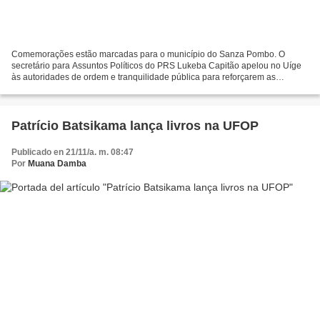
Comemorações estão marcadas para o município do Sanza Pombo. O
secretário para Assuntos Políticos do PRS Lukeba Capitão apelou no Uíge
às autoridades de ordem e tranquilidade pública para reforçarem as
medidas de segurança contra qualquer acto de vandalismo...
Patrício Batsikama lança livros na UFOP
Publicado en 21/11/a. m. 08:47
Por
Muana Damba