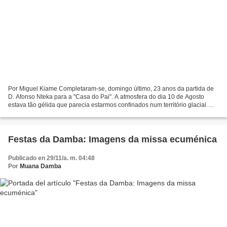
Por Miguel Kiame Completaram-se, domingo último, 23 anos da partida de
D. Afonso Nteka para a "Casa do Pai". A atmosfera do dia 10 de Agosto
estava tão gélida que parecia estarmos confinados num território glacial.
Considerando que o evento evoca uma...
Festas da Damba: Imagens da missa ecuménica
Publicado en 29/11/a. m. 04:48
Por
Muana Damba