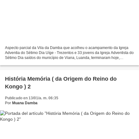
Aspecto parcial da Vila da Damba que acolheu o acampamento da Igreja
Adventia do Sétimo Dia Uíge - Trezentos e 33 jovens da Igreja Adventista do
Sétimo Dia saídos do município de Viana, Luanda, terminaram hoje,
domingo, no município da Damba, 155 quilómetros...
História Memória ( da Origem do Reino do
Kongo ) 2
Publicado en 13/01/a. m. 06:35
Por
Muana Damba