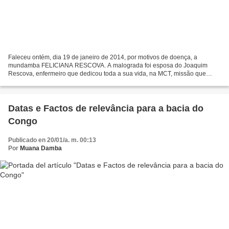
Faleceu ontém, dia 19 de janeiro de 2014, por motivos de doença, a
mundamba FELICIANA RESCOVA. A malograda foi esposa do Joaquim
Rescova, enfermeiro que dedicou toda a sua vida, na MCT, missão que
combatia a doença do sono na província do Uíge. A Associação...
Datas e Factos de relevância para a bacia do
Congo
Publicado en 20/01/a. m. 00:13
Por
Muana Damba