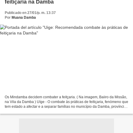
feitiçaria na Damba
Publicado en 27/01/p. m. 13:37
Por
Muana Damba
Os Mindamba decidem combater a feitçaria. ( Na imagem, Baiiro da Missão,
na Vila da Damba ) Uíge - O combate às práticas de feitiçaria, fenómeno que
tem estado a afectar e a separar famílias no município da Damba, província
do Uíge, consta entre as conclusões...