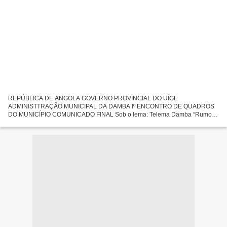
REPÚBLICA DE ANGOLA GOVERNO PROVINCIAL DO UÍGE
ADMINISTTRAÇÃO MUNICIPAL DA DAMBA Iº ENCONTRO DE QUADROS
DO MUNICÍPIO COMUNICADO FINAL Sob o lema: Telema Damba “Rumo
ao Desenvolvimento” reaLizou-se no Salão Multi-Uso da Administração
Municipal, aos 25...