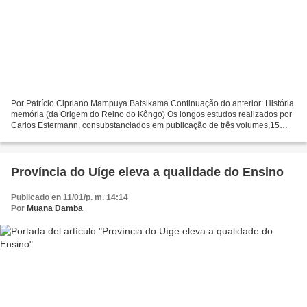
Por Patrício Cipriano Mampuya Batsikama Continuação do anterior: História
memória (da Origem do Reino do Kôngo) Os longos estudos realizados por
Carlos Estermann, consubstanciados em publicação de três volumes,15
sujeitam-se a abordagens mais classificatórias...
Província do Uíge eleva a qualidade do Ensino
Publicado en 11/01/p. m. 14:14
Por
Muana Damba