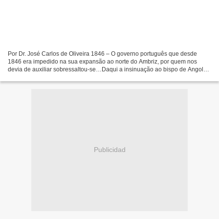
Por Dr. José Carlos de Oliveira 1846 – O governo português que desde
1846 era impedido na sua expansão ao norte do Ambriz, por quem nos
devia de auxiliar sobressaltou-se…Daqui a insinuação ao bispo de Angola
D. José Neto, actual patriarca de Lisboa, para...
Publicidad