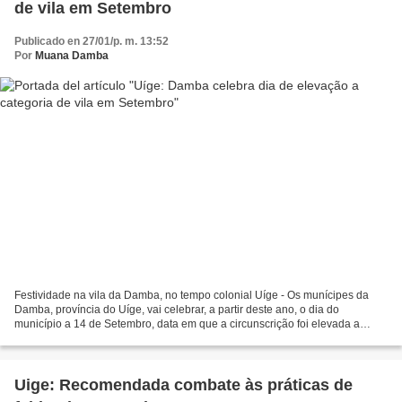
de vila em Setembro
Publicado en 27/01/p. m. 13:52
Por
Muana Damba
Festividade na vila da Damba, no tempo colonial Uíge - Os munícipes da
Damba, província do Uíge, vai celebrar, a partir deste ano, o dia do
município a 14 de Setembro, data em que a circunscrição foi elevada a
categoria da vila no ano de 1950. O encontro...
Uige: Recomendada combate às práticas de