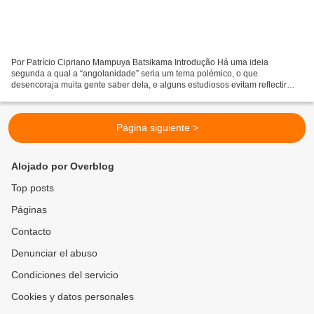
Por Patrício Cipriano Mampuya Batsikama Introdução Há uma ideia
segunda a qual a “angolanidade” seria um tema polémico, o que
desencoraja muita gente saber dela, e alguns estudiosos evitam reflectir
nela. Ora, a “República” de Platão foi uma polémica;...
Página siguiente >
Alojado por Overblog
Top posts
Páginas
Contacto
Denunciar el abuso
Condiciones del servicio
Cookies y datos personales