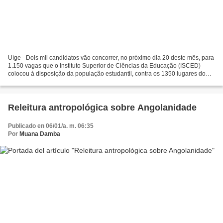
Uíge - Dois mil candidatos vão concorrer, no próximo dia 20 deste mês, para
1.150 vagas que o Instituto Superior de Ciências da Educação (ISCED)
colocou à disposição da população estudantil, contra os 1350 lugares do
ano lectivo transacto, segundo anunciou...
Releitura antropológica sobre Angolanidade
Publicado en 06/01/a. m. 06:35
Por
Muana Damba