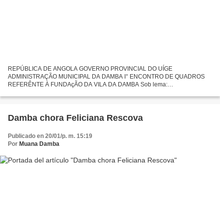
REPÚBLICA DE ANGOLA GOVERNO PROVINCIAL DO UÍGE
ADMINISTRAÇÃO MUNICIPAL DA DAMBA I° ENCONTRO DE QUADROS
REFERÊNTE À FUNDAçÃO DA VILA DA DAMBA Sob lema:
TELEMADAMBA "RUMO AO DESENVOLVIMENTO" NOTA EXPLICATIVA ----
----------------------- Damba é um dos municípios...
Damba chora Feliciana Rescova
Publicado en 20/01/p. m. 15:19
Por
Muana Damba