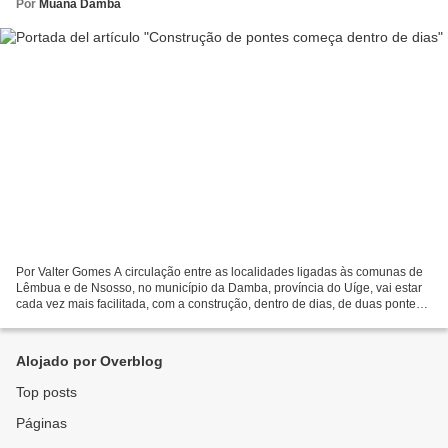
Por
Muana Damba
Por Valter Gomes A circulação entre as localidades ligadas às comunas de
Lêmbua e de Nsosso, no município da Damba, província do Uíge, vai estar
cada vez mais facilitada, com a construção, dentro de dias, de duas pontes
sobre os rios Nguizi e Lomba, anunciou...
Alojado por Overblog
Top posts
Páginas