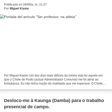
Publicado en 26/08/a. m. 11:27
Por
Miguel Kiame
Por Miguel Kiame Um dos dias mais difíceis da minha vida foi aquele em
que o Chefe de Posto (actual Administrador Comunal) me foi atirar ao
Kimukanza. Eu não tinha noção da realidade que me esperava. O Chefe,
conhecedor da situação, nada me fez transpirar,...
Desloco-me à Kaunga (Damba) para o trabalho
presencial de campo.