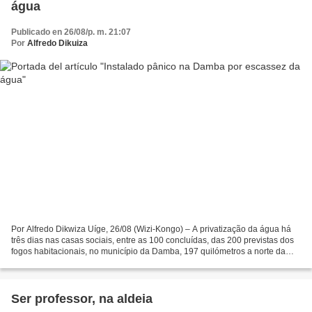
água
Publicado en 26/08/p. m. 21:07
Por
Alfredo Dikuiza
Por Alfredo Dikwiza Uíge, 26/08 (Wizi-Kongo) – A privatização da água há
três dias nas casas sociais, entre as 100 concluídas, das 200 previstas dos
fogos habitacionais, no município da Damba, 197 quilómetros a norte da
cidade do Uíge, instalou um pânico...
Ser professor, na aldeia