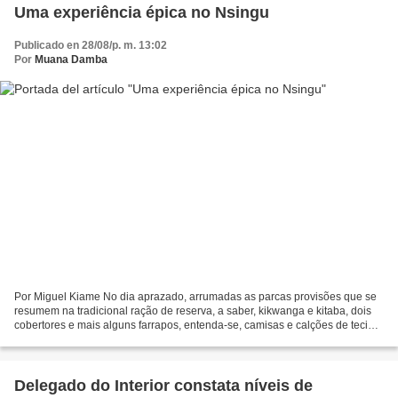
Uma experiência épica no Nsingu
Publicado en 28/08/p. m. 13:02
Por
Muana Damba
Por Miguel Kiame No dia aprazado, arrumadas as parcas provisões que se
resumem na tradicional ração de reserva, a saber, kikwanga e kitaba, dois
cobertores e mais alguns farrapos, entenda-se, camisas e calções de tecido
cru de saco de farinha de trigo,...
Delegado do Interior constata níveis de