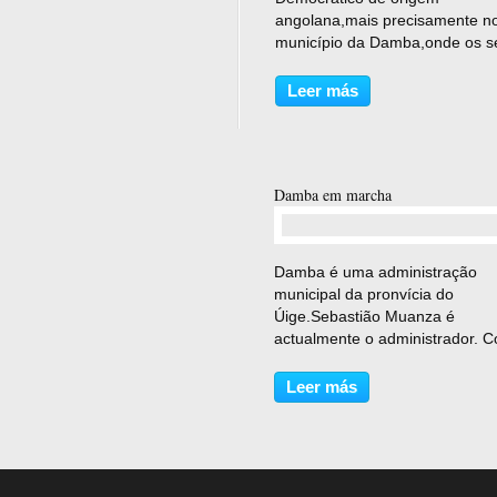
angolana,mais precisamente n
município da Damba,onde os s
parentes nasceram,antes de
encontrar refúgio no Congo. 
Leer más
os comediantes Monzali,Mbuta B
e Kialunda Koko Dia Zombo,to
origem...
Damba em marcha
comentario(s)
Damba é uma administração
municipal da pronvícia do
Úige.Sebastião Muanza é
actualmente o administrador. 
estamos a publicar sobre a
recuperação das infrastruturas
Leer más
município,para além do aeród
da Damba,a estrada internation
que atraverssa...