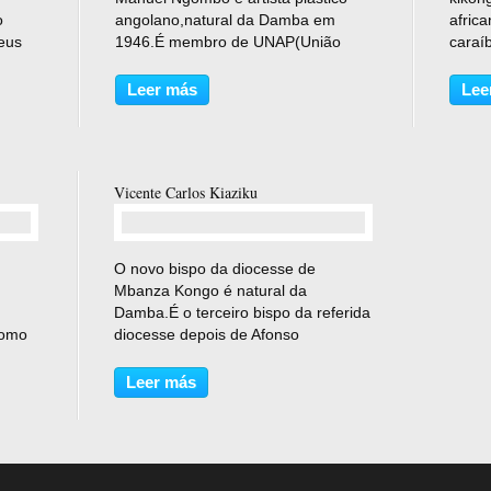
o
angolano,natural da Damba em
afric
eus
1946.É membro de UNAP(União
caraí
Nacional de Artistas Plástico de
deven
Como
Angola).As suas obras cheia de
canto
Leer más
Lee
ilali
cores vivas e emoções são
Holan
dos de
apreciadas onde são expostas, quer
infân
seja em...
Zaire
Kisens
Vicente Carlos Kiaziku
comentario(s)
O novo bispo da diocesse de
Mbanza Kongo é natural da
Damba.É o terceiro bispo da referida
Como
diocesse depois de Afonso
Nteka(que era também natural da
 deste
Damba,falecido) e Serafim Xingo ya
Leer más
romo
Hombo,afastado por motivos da
al
saúde. Uma vez nomeado,Vicente
Carlos...