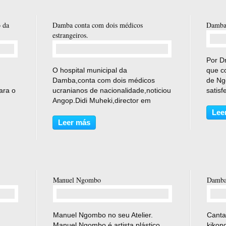
 da
Damba conta com dois médicos
Damba 
estrangeiros.
Por Dr
comentario(s)
O hospital municipal da
que c
Damba,conta com dois médicos
de Ng
ara o
ucranianos de nacionalidade,noticiou
satisf
Angop.Didi Muheki,director em
Kongo
exercício da referida unidade
devast
Lee
hospitalar,que prestou esta
Para 
Leer más
informação,disse ainda que o
os esp
da
número dos médicos estrangeiros
passa a três,sendo...
Manuel Ngombo
Damba
comentario(s)
Manuel Ngombo no seu Atelier.
Canta
Manuel Ngombo é artista plástico
kikon