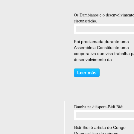
Os Dambianos e o desenvolvimento
circunscrição.
comentario(s)
Foi proclamada,durante uma
Assembleia Constituinte,uma
cooperativa que visa trabalha p
desenvolvimento da
circunscrição,pelos naturais e
amigos da Damba. Os orgãos
Leer más
sociais fora eleitos durante a
assembleia,cuja a presidência 
mesa está a cargo...
Damba na diáspora-Bidi Bidi
comentario(s)
Bidi-Bidi é artista do Congo
Democrático de origem