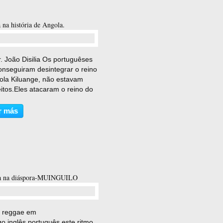
na história de Angola.
comentario(s)
. João Disilia Os portuguêses
onseguiram desintegrar o reino
ola Kiluange, não estavam
eitos.Eles atacaram o reino do
, que se encontrava já
ado e ruinado pelas intrigas.
r más
ajudar o nascimento de Angola,
ecialistas...
 na diáspora-MUINGUILO
comentario(s)
 reggae em
go,inglês,português,este ritmo