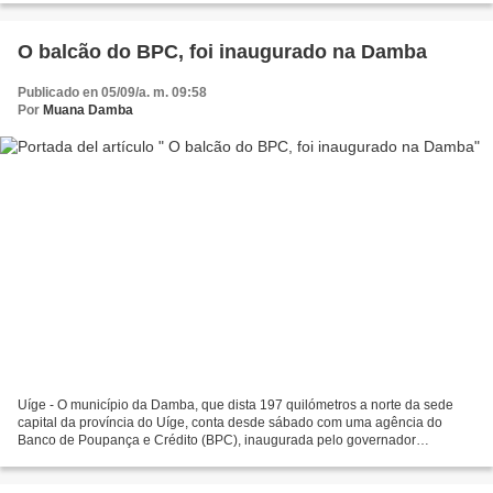
O balcão do BPC, foi inaugurado na Damba
Publicado en 05/09/a. m. 09:58
Por
Muana Damba
Uíge - O município da Damba, que dista 197 quilómetros a norte da sede
capital da província do Uíge, conta desde sábado com uma agência do
Banco de Poupança e Crédito (BPC), inaugurada pelo governador
provincial, Paulo Pombolo. Na ocasião, o Presidente...