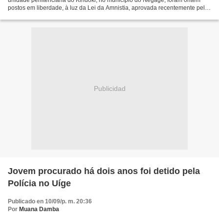
unidade penitenciária do Kindoki, no município do Negage, foram ontem
postos em liberdade, à luz da Lei da Amnistia, aprovada recentemente pela
Assembleia Nacional. O juiz-presidente do Tribunal...
Publicidad
Jovem procurado há dois anos foi detido pela
Polícia no Uíge
Publicado en 10/09/p. m. 20:36
Por
Muana Damba