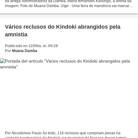
da antiga Administradora da Damba, Maria fernandes Kavungo, à direita da
imagem. Foto de Muana Damba. Uíge - Uma feira de mandioca vai marcar
neste dia 14 (quarta-feira) a celebração...
Vários reclusos do Kindoki abrangidos pela
amnistia
Publicado en 12/09/a. m. 09:28
Por
Muana Damba
Por Nicodemos Paulo Ao todo, 116 reclusos que cumpriam penas na