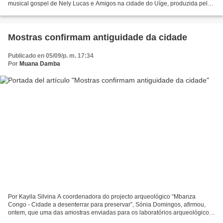
musical gospel de Nely Lucas e Amigos na cidade do Uíge, produzida pela
M.Z. E evento teve como um retrato, uma família...
Mostras confirmam antiguidade da cidade
Publicado en 05/09/p. m. 17:34
Por
Muana Damba
Por Kayila Silvina A coordenadora do projecto arqueológico “Mbanza
Congo - Cidade a desenterrar para preservar”, Sónia Domingos, afirmou,
ontem, que uma das amostras enviadas para os laboratórios arqueológicos
fora do país confirmou que Mbanza Congo é...