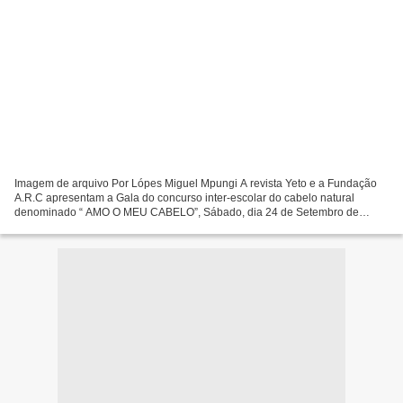
Imagem de arquivo Por Lópes Miguel Mpungi A revista Yeto e a Fundação
A.R.C apresentam a Gala do concurso inter-escolar do cabelo natural
denominado “ AMO O MEU CABELO”, Sábado, dia 24 de Setembro de
2016, no salão da Ex-Assembleia do Uíge, cita na Rua...