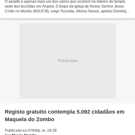
O assalto é apenas mais um dos vários que ocorrem no interior do templo
sede dos tocoístas em Angola. O bispo da Igreja de Nosso Senhor Jesus
Cristo no Mundo (INSJCM), vulgo Tocoísta, Afonso Nunes, apelou Domingo,
4, aos jovens a se pautarem por uma conduta...
Publicidad
Registo gratuito contempla 5.092 cidadãos em
Maquela do Zombo
Publicado en 07/09/p. m. 19:39