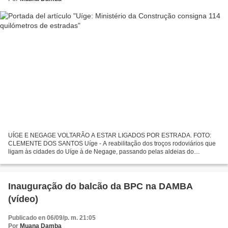
UÍGE E NEGAGE VOLTARÃO A ESTAR LIGADOS POR ESTRADA. FOTO:
CLEMENTE DOS SANTOS Uíge - A reabilitação dos troços rodoviários que
ligam às cidades do Uíge à de Negage, passando pelas aldeias do
Calumbo e Dambi e Quitexe/Ambuila/Quipedro foi hoje consignada...
Inauguração do balcão da BPC na DAMBA
(vídeo)
Publicado en 06/09/p. m. 21:05
Por
Muana Damba