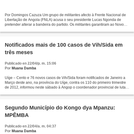
Por Domingos Cazuza Um grupo de militantes afecto à Frente Nacional de
Libertação de Angola (FNLA) acusa o seu presidente Lucas Ngonda de
pretender alterar a bandeira do partido. Os militantes garantiram ao Novo
Jornal que caso esta situação venha a acontecer...
Notificados mais de 100 casos de Vih/Sida em
três meses
Publicado en 22/04/p. m. 15:06
Por
Muana Damba
Uíge – Cento e 76 novos casos de Vih/Sida foram notificados de Janeiro a
Março deste ano, na província do Uíge, contra os 110 do primeiro trimestre
de 2012, informou neste sábado à Angop o coordenador provincial de luta
contra Vih/Sida no Uíge, José Alberto...
Segundo Município do Kongo dya Mpanzu:
MPÊMBA
Publicado en 22/04/a. m. 04:37
Por
Muana Damba