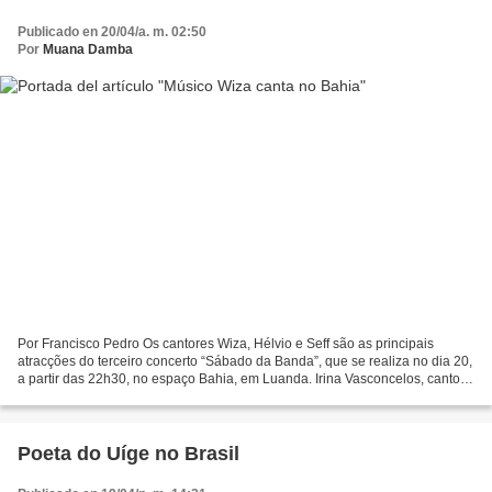
Publicado en 20/04/a. m. 02:50
Por
Muana Damba
Por Francisco Pedro Os cantores Wiza, Hélvio e Seff são as principais
atracções do terceiro concerto “Sábado da Banda”, que se realiza no dia 20,
a partir das 22h30, no espaço Bahia, em Luanda. Irina Vasconcelos, cantora
e mentora do projecto, disse sentir-se...
Poeta do Uíge no Brasil