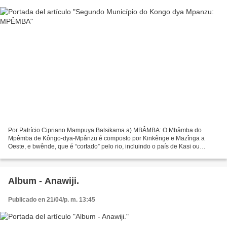
Por Patrício Cipriano Mampuya Batsikama a) MBÂMBA: O Mbâmba do
Mpêmba de Kôngo-dya-Mpânzu é composto por Kinkênge e Mazînga a
Oeste, e bwênde, que é “cortado” pelo rio, incluindo o país de Kasi ou
Mazînga ma Dôndoe o Manyânga a leste. No século XVI os...
Album - Anawiji.
Publicado en 21/04/p. m. 13:45