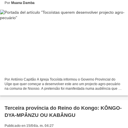
Por
Muana Damba
Por António Capitão A Igreja Tocoísta informou o Governo Provincial do
Uíge que quer começar a desenvolver este ano um projecto agro-pecuário
na comuna de Nsosso. A pretensão foi manifestada numa audiência que o
governador Paulo Pombolo concedeu ao líder...
Terceira província do Reino do Kongo: KÔNGO-
DYA-MPÂNZU OU KABÂNGU
Publicado en 15/04/a. m. 04:27