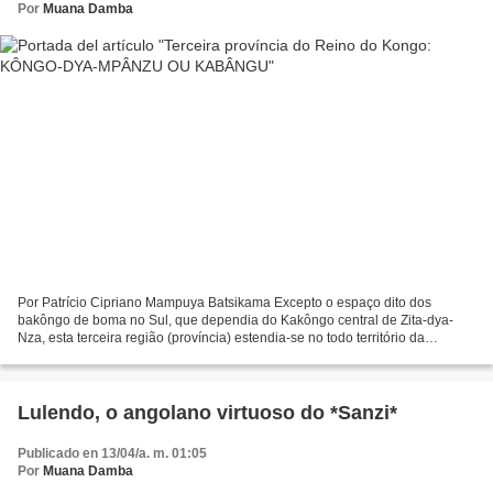
Por
Muana Damba
Por Patrício Cipriano Mampuya Batsikama Excepto o espaço dito dos
bakôngo de boma no Sul, que dependia do Kakôngo central de Zita-dya-
Nza, esta terceira região (província) estendia-se no todo território da
margem direita do rio Mwânza (Congo) até muito...
Lulendo, o angolano virtuoso do *Sanzi*
Publicado en 13/04/a. m. 01:05
Por
Muana Damba