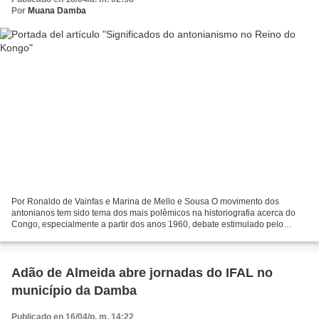
Por
Muana Damba
Por Ronaldo de Vainfas e Marina de Mello e Sousa O movimento dos
antonianos tem sido tema dos mais polêmicos na historiografia acerca do
Congo, especialmente a partir dos anos 1960, debate estimulado pelo
processo de descolonização da África. O antonianismo...
Adão de Almeida abre jornadas do IFAL no
município da Damba
Publicado en 16/04/p. m. 14:22