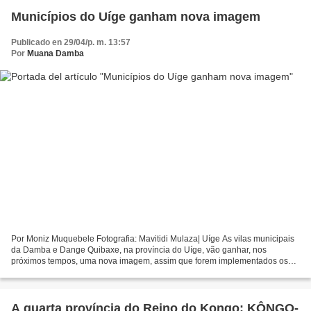
Municípios do Uíge ganham nova imagem
Publicado en 29/04/p. m. 13:57
Por
Muana Damba
Por Moniz Muquebele Fotografia: Mavitidi Mulaza| Uíge As vilas municipais
da Damba e Dange Quibaxe, na província do Uíge, vão ganhar, nos
próximos tempos, uma nova imagem, assim que forem implementados os
planos de expansão e urbanização das referidas...
A quarta província do Reino do Kongo: KÔNGO-