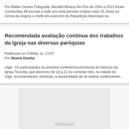
Por Walter Gomes Fotografia: Mavitidi Mulaza No Puri de 2004 a 2012 foram
construídas 48 escolas e este ano está previsto instalar mais 35, disse ao
Jornal de Angola o chefe em exercício da Repartição Municipal da
Educação. Alfredo Mário afirmou que das...
Recomendada avaliação contínua dos trabalhos
da igreja nas diversas paróquias
Publicado en 23/04/p. m. 13:07
Por
Muana Damba
Uíge - Os participantes na primeira conferência provincial de balanço da
Igreja Tocoista, que decorreu de 18 a 21 do corrente mês, na cidade do
Uíge, recomendaram, domingo, a necessidade de se avaliar continuamente
a qualidade dos trabalhos apresentados...
Publicidad