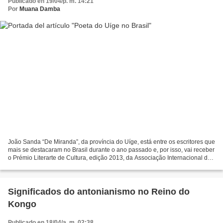
Publicado en 19/04/p. m. 14:21
Por
Muana Damba
João Sanda “De Miranda”, da província do Uíge, está entre os escritores que
mais se destacaram no Brasil durante o ano passado e, por isso, vai receber
o Prémio Literarte de Cultura, edição 2013, da Associação Internacional de
Escritores e Artistas do...
Significados do antonianismo no Reino do
Kongo
Publicado en 18/04/a. m. 02:38