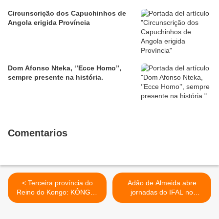
Circunscrição dos Capuchinhos de
Angola erigida Província
Dom Afonso Nteka, ‘’Ecce Homo’’,
sempre presente na história.
Comentarios
< Terceira província do
Adão de Almeida abre
Reino do Kongo: KÔNGO-
jornadas do IFAL no
DYA-MPÂNZU OU
município da Damba >
KABÂNGU