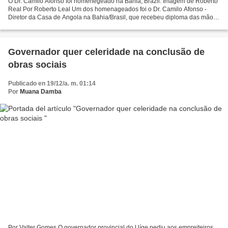
O Dr. Camilo Afonso foi homenegeado na Bahia, Brazil. Imagem de Roberto
Real Por Roberto Leal Um dos homenageados foi o Dr. Camilo Afonso -
Diretor da Casa de Angola na Bahia/Brasil, que recebeu diploma das mãos
da sua presidente Vera Passos Passos Souza...
Governador quer celeridade na conclusão de
obras sociais
Publicado en 19/12/a. m. 01:14
Por
Muana Damba
Por Valter Gomes O governador provincial do Uíge pediu aos empreiteiros