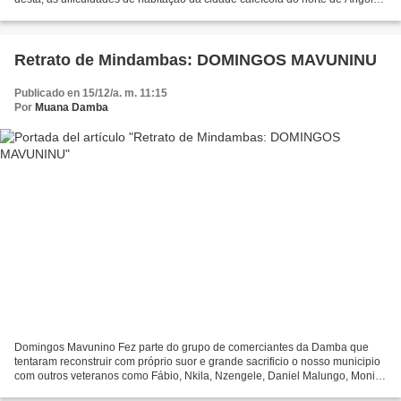
vão de maneira considerável. Publication by...
Retrato de Mindambas: DOMINGOS MAVUNINU
Publicado en 15/12/a. m. 11:15
Por
Muana Damba
Domingos Mavunino Fez parte do grupo de comerciantes da Damba que
tentaram reconstruir com próprio suor e grande sacrificio o nosso municipio
com outros veteranos como Fábio, Nkila, Nzengele, Daniel Malungo, Moniz
Mbunga, Afonso Toko, Mudiaki, Cesar Bengui,...