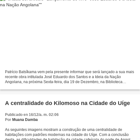
Patrício Batsîkama vem pela presente informar que será lançado a sua mais
recente obra intitulada José Eduardo dos Santos e a Ideia da Nação
Angolana, na próxima Sexta-feira, dia 19 de Dezembro, na Biblioteca
Nacional (Largo dos Ministérios) as 16h00....
A centralidade do Kilomoso na Cidade do Uíge
Publicado en 16/12/a. m. 02:06
Por
Muana Damba
As seguintes imagens mostram a construção de uma centralidade de
habitações com padrões modernas na cidade do Uíge. Com a conclusão
desta, as dificuldades de habitação da cidade cafeícola do norte de Angola,