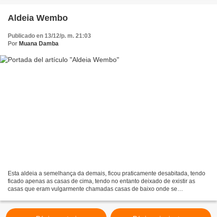
Aldeia Wembo
Publicado en 13/12/p. m. 21:03
Por
Muana Damba
Esta aldeia a semelhança da demais, ficou praticamente desabitada, tendo
ficado apenas as casas de cima, tendo no entanto deixado de existir as
casas que eram vulgarmente chamadas casas de baixo onde se
descatavam o velho Francisco Kilumbo, velho Bilanga,...