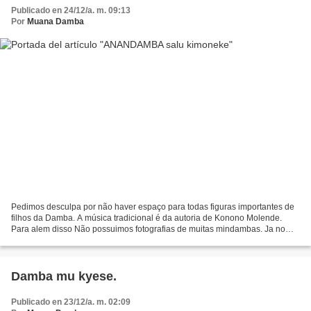
Publicado en 24/12/a. m. 09:13
Por
Muana Damba
Pedimos desculpa por não haver espaço para todas figuras importantes de
filhos da Damba. A música tradicional é da autoria de Konono Molende.
Para alem disso Não possuimos fotografias de muitas mindambas. Ja no
passando solicitei aos familiares de mindambas...
Damba mu kyese.
Publicado en 23/12/a. m. 02:09