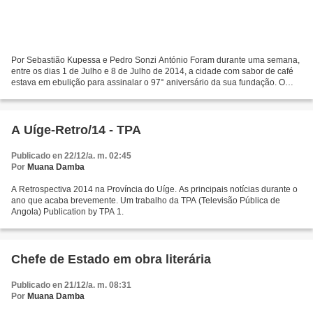
Por Sebastião Kupessa e Pedro Sonzi António Foram durante uma semana,
entre os dias 1 de Julho e 8 de Julho de 2014, a cidade com sabor de café
estava em ebulição para assinalar o 97° aniversário da sua fundação. O
Portal do Uíge e da Cultura Congo estava...
A Uíge-Retro/14 - TPA
Publicado en 22/12/a. m. 02:45
Por
Muana Damba
A Retrospectiva 2014 na Província do Uíge. As principais notícias durante o
ano que acaba brevemente. Um trabalho da TPA (Televisão Pública de
Angola) Publication by TPA 1.
Chefe de Estado em obra literária
Publicado en 21/12/a. m. 08:31
Por
Muana Damba