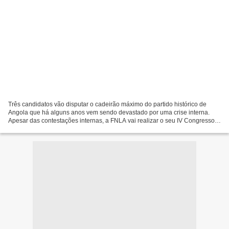
Três candidatos vão disputar o cadeirão máximo do partido histórico de
Angola que há alguns anos vem sendo devastado por uma crise interna.
Apesar das contestações internas, a FNLA vai realizar o seu IV Congresso
Ordinário, de 25 a 28 de Janeiro de 2015....