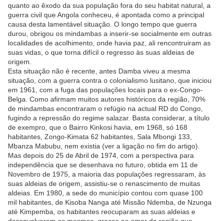
quanto ao êxodo da sua população fora do seu habitat natural, a
guerra civil que Angola conheceu, é apontada como a principal
causa desta lamentável situação. O longo tempo que guerra
durou, obrigou os mindambas a inserir-se socialmente em outras
localidades de acolhimento, onde havia paz, ali rencontruiram as
suas vidas, o que torna difícil o regresso às suas aldeias de
origem.
Esta situação não é recente, antes Damba viveu a mesma
situação, com a guerra contra o colonialismo lusitano, que iniciou
em 1961, com a fuga das populações locais para o ex-Congo-
Belga. Como afirmam muitos autores históricos da região, 70%
de mindambas encontraram o refúgio na actual RD do Congo,
fugindo a repressão do regime salazar. Basta considerar, a título
de exempro, que o Bairro Kinkosi havia, em 1968, só 168
habitantes, Zongo-Kimata 62 habitantes, Sala Mbongi 133,
Mbanza Mabubu, nem existia (ver a ligação no fim do artigo).
Mas depois do 25 de Abril de 1974, com a perspectiva para
independência que se desenhava no futuro, obtida em 11 de
Novembro de 1975, a maioria das populações regressaram, às
suas aldeias de origem, assistiu-se o renascimento de muitas
aldeias. Em 1980, a sede do município contou com quase 100
mil habitantes, de Kisoba Nanga até Missão Ndemba, de Nzunga
até Kimpemba, os habitantes reocuparam as suas aldeias e