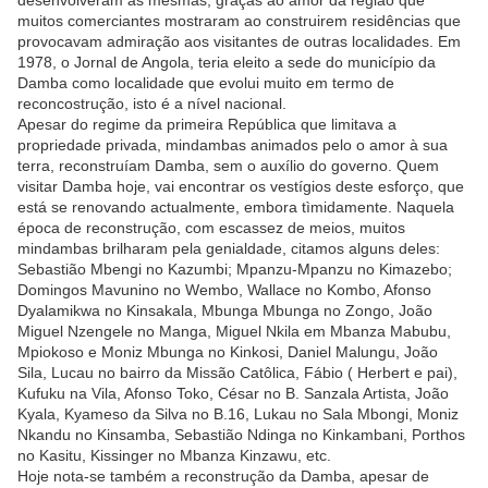
desenvolveram as mesmas, graças ao amor da região que
muitos comerciantes mostraram ao construirem residências que
provocavam admiração aos visitantes de outras localidades. Em
1978, o Jornal de Angola, teria eleito a sede do município da
Damba como localidade que evolui muito em termo de
reconcostrução, isto é a nível nacional.
Apesar do regime da primeira República que limitava a
propriedade privada, mindambas animados pelo o amor à sua
terra, reconstruíam Damba, sem o auxílio do governo. Quem
visitar Damba hoje, vai encontrar os vestígios deste esforço, que
está se renovando actualmente, embora tìmidamente. Naquela
época de reconstrução, com escassez de meios, muitos
mindambas brilharam pela genialdade, citamos alguns deles:
Sebastião Mbengi no Kazumbi; Mpanzu-Mpanzu no Kimazebo;
Domingos Mavunino no Wembo, Wallace no Kombo, Afonso
Dyalamikwa no Kinsakala, Mbunga Mbunga no Zongo, João
Miguel Nzengele no Manga, Miguel Nkila em Mbanza Mabubu,
Mpiokoso e Moniz Mbunga no Kinkosi, Daniel Malungu, João
Sila, Lucau no bairro da Missão Catôlica, Fábio ( Herbert e pai),
Kufuku na Vila, Afonso Toko, César no B. Sanzala Artista, João
Kyala, Kyameso da Silva no B.16, Lukau no Sala Mbongi, Moniz
Nkandu no Kinsamba, Sebastião Ndinga no Kinkambani, Porthos
no Kasitu, Kissinger no Mbanza Kinzawu, etc.
Hoje nota-se também a reconstrução da Damba, apesar de