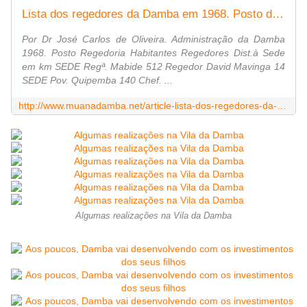
Lista dos regedores da Damba em 1968. Posto da Sede. - Portal do Uíge e da Cultura Kongo
Por Dr José Carlos de Oliveira. Administração da Damba
1968. Posto Regedoria Habitantes Regedores Dist.à Sede
em km SEDE Regª. Mabide 512 Regedor David Mavinga 14
SEDE Pov. Quipemba 140 Chef. ...
http://www.muanadamba.net/article-lista-dos-regedores-da-damba-em-1968-1-86005027.html
Algumas realizações na Vila da Damba