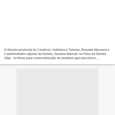
O director provincial do Comércio, Hotelaria e Turismo, Bosseke Mansony e
o administrador adjunto da Damba, Zacarias Manuel, na Feira da Damba.
Uíge - As feiras para comercialização de produtos agro-pecuários,
promovidas desde o princípio do mês de Junho...