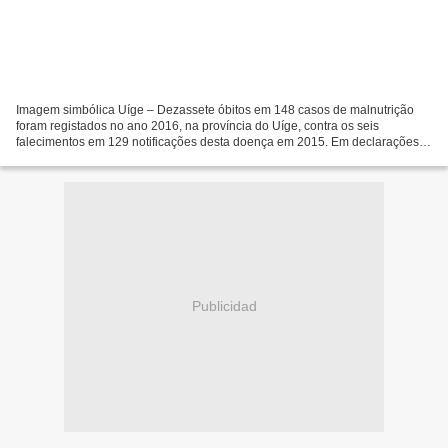
Imagem simbólica Uíge – Dezassete óbitos em 148 casos de malnutrição
foram registados no ano 2016, na província do Uíge, contra os seis
falecimentos em 129 notificações desta doença em 2015. Em declarações
quinta-feira, Àngop, o chefe da área de nutrição...
Publicidad