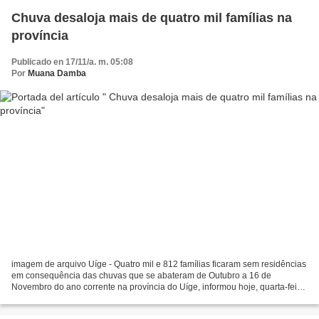
Chuva desaloja mais de quatro mil famílias na
província
Publicado en 17/11/a. m. 05:08
Por
Muana Damba
imagem de arquivo Uíge - Quatro mil e 812 famílias ficaram sem residências
em consequência das chuvas que se abateram de Outubro a 16 de
Novembro do ano corrente na província do Uíge, informou hoje, quarta-feira,
à Angop, o responsável da área protecção...