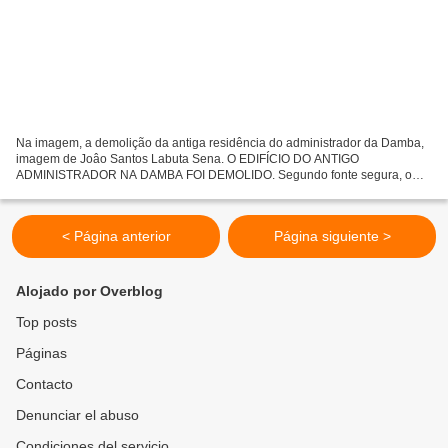
Na imagem, a demolição da antiga residência do administrador da Damba,
imagem de Joâo Santos Labuta Sena. O EDIFÍCIO DO ANTIGO
ADMINISTRADOR NA DAMBA FOI DEMOLIDO. Segundo fonte segura, o
edifício histórico foi destruído, em benefício de um privado que...
< Página anterior
Página siguiente >
Alojado por Overblog
Top posts
Páginas
Contacto
Denunciar el abuso
Condiciones del servicio