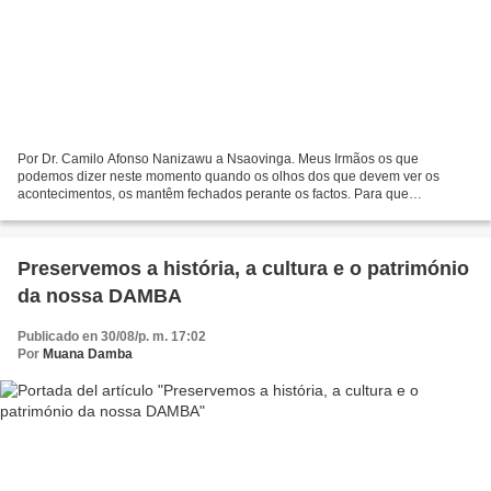
Por Dr. Camilo Afonso Nanizawu a Nsaovinga. Meus Irmãos os que
podemos dizer neste momento quando os olhos dos que devem ver os
acontecimentos, os mantêm fechados perante os factos. Para que
relembrarmo-nos das nossas histórias familiares, Mvila za Makanda?...
Preservemos a história, a cultura e o património
da nossa DAMBA
Publicado en 30/08/p. m. 17:02
Por
Muana Damba