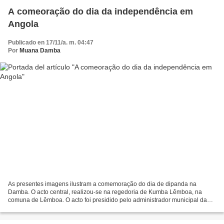
A comeoração do dia da independência em
Angola
Publicado en 17/11/a. m. 04:47
Por
Muana Damba
As presentes imagens ilustram a comemoração do dia de dipanda na
Damba. O acto central, realizou-se na regedoria de Kumba Lêmboa, na
comuna de Lêmboa. O acto foi presidido pelo administrador municipal da
Damba, Dr. Abel de Rosário Benge Nsingi. Estiveram...