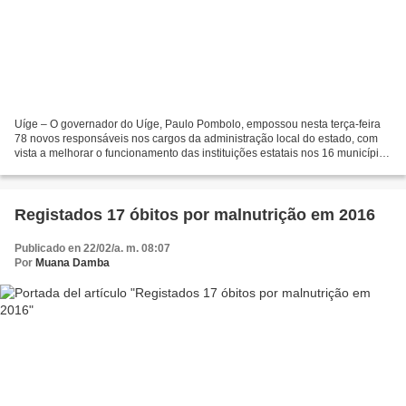
Uíge – O governador do Uíge, Paulo Pombolo, empossou nesta terça-feira
78 novos responsáveis nos cargos da administração local do estado, com
vista a melhorar o funcionamento das instituições estatais nos 16 municípios
e 32 comunas. Falando na cerimónia...
Registados 17 óbitos por malnutrição em 2016
Publicado en 22/02/a. m. 08:07
Por
Muana Damba