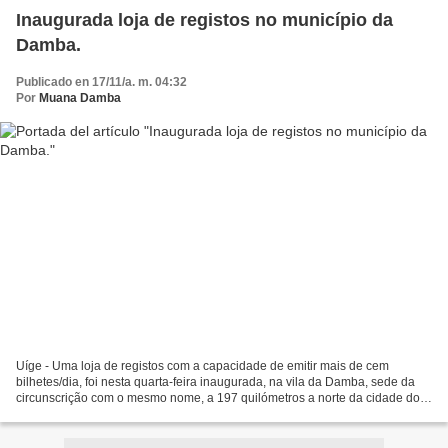
Inaugurada loja de registos no município da
Damba.
Publicado en 17/11/a. m. 04:32
Por
Muana Damba
Uíge - Uma loja de registos com a capacidade de emitir mais de cem
bilhetes/dia, foi nesta quarta-feira inaugurada, na vila da Damba, sede da
circunscrição com o mesmo nome, a 197 quilómetros a norte da cidade do
Uíge, pelo vice-governador para o Sector...