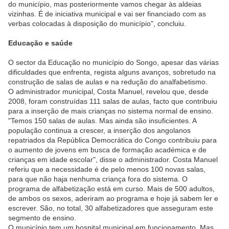
do município, mas posteriormente vamos chegar às aldeias
vizinhas. É de iniciativa municipal e vai ser financiado com as
verbas colocadas à disposição do município", concluiu.
Educação e saúde
O sector da Educação no município do Songo, apesar das várias
dificuldades que enfrenta, regista alguns avanços, sobretudo na
construção de salas de aulas e na redução do analfabetismo.
O administrador municipal, Costa Manuel, revelou que, desde
2008, foram construídas 111 salas de aulas, facto que contribuiu
para a inserção de mais crianças no sistema normal de ensino.
"Temos 150 salas de aulas. Mas ainda são insuficientes. A
população continua a crescer, a inserção dos angolanos
repatriados da República Democrática do Congo contribuiu para
o aumento de jovens em busca de formação académica e de
crianças em idade escolar", disse o administrador. Costa Manuel
referiu que a necessidade é de pelo menos 100 novas salas,
para que não haja nenhuma criança fora do sistema. O
programa de alfabetização está em curso. Mais de 500 adultos,
de ambos os sexos, aderiram ao programa e hoje já sabem ler e
escrever. São, no total, 30 alfabetizadores que asseguram este
segmento de ensino.
O município tem um hospital municipal em funcionamento. Mas