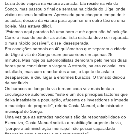
Luzia João viajava na viatura avariada. Ela reside na vila do
Songo, mas passou o final de semana na cidade do Uíge, onde
visitou os seus familiares. Apressada para chegar a tempo de ir
às aulas, desceu da viatura para apanhar um outro táxi ou uma
boleia. Mas estava difícil.
"Estamos aqui parados há uma hora e até agora não há solução.
Corro o risco de perder as aulas. Esta estrada deve ser reparada
o mais rápido possível", disse desesperada.
Em condições normais os 40 quilómetros que separam a cidade
do Uíge à vila do Songo eram percorridos em apenas 25
minutos. Mas hoje os automobilistas demoram pelo menos duas
horas para concluírem a viagem. A estrada, na era colonial, era
asfaltada, mas com o andar dos anos, o tapete de asfalto
desapareceu e deu lugar a enormes buracos. O trânsito deixou
de ser fluido.
Os buracos ao longo da via tornam cada vez mais lenta a
circulação de automóveis: "este é um dos principais factores que
deixa insatisfeita a população, afugenta os investidores e impede
o município de progredir", referiu Costa Manuel, administrador
municipal do Songo.
Uma vez que as estradas nacionais são da responsabilidade do
Executivo, Costa Manuel solicita a reabilitação urgente da via,
"porque a administração municipal não possui capacidade