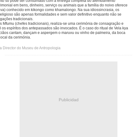
to só pode ser consumado com a entrega completa do alembamento
monial em bens, dinheiro, serviço ou animais que a família do noivo oferece
iva) conhecido em kikongo como khamalongo. Na sua idiossincrasia, os
religioso são apenas formalidades e sem valor definitivo enquanto não se
gações tradicionais.
s Mfumu (chefes tradicionais), realiza-se uma cerimónia de consagração e
l os espíritos dos antepassados são invocados. É o caso do ritual de Vela kya
iãos cantam, dançam e aspergem o maruvu ou vinho de palmeira, da boca
local da cerimónia.
 Director do Museu de Antropologia
Publicidad