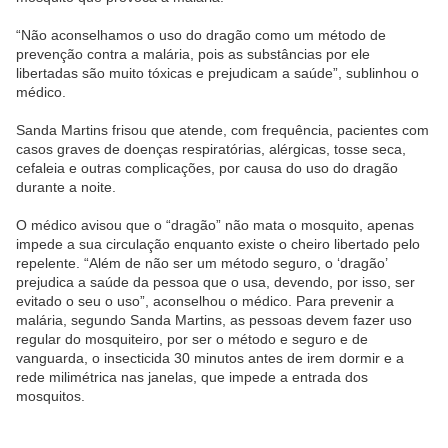
“Não aconselhamos o uso do dragão como um método de
prevenção contra a malária, pois as substâncias por e
le
libertadas são muito tóxicas e prejudicam a saúde”, sublinhou o
médico.
Sanda Martins frisou que atende, com frequência, pacientes com
casos graves de doenças respiratórias, alérgicas, tosse seca,
cefa
le
ia e outras complicações, por causa do uso do dragão
durante a noite.
O médico avisou que o “dragão” não mata o mosquito, apenas
impede a sua circulação enquanto existe o cheiro libertado pelo
repe
le
nte. “Além de não ser um método seguro, o ‘dragão’
prejudica a saúde da pessoa que o usa, devendo, por isso, ser
evitado o seu o uso”, aconselhou o médico. Para prevenir a
malária, segundo Sanda Martins, as pessoas devem fazer uso
regular do mosquiteiro, por ser o método e seguro e de
vanguarda, o insecticida 30 minutos antes de irem dormir e a
rede milimétrica nas janelas, que impede a entrada dos
mosquitos.