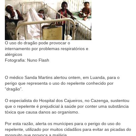
O uso do dragão pode provocar o
internamento por prob
le
mas respiratórios e
alérgicos
Fotografia
:
Nuno Flash
O médico Sanda Martins a
le
rtou ontem, em Luanda, para o
perigo que representa o uso do repe
le
nte conhecido por
“dragão”.
O especialista do Hospital dos Cajueiros, no Cazenga, sustentou
que o repe
le
nte é prejudicial à saúde por conter uma substância
tóxica que causa danos ao organismo.
Por esta razão, a
le
rta os munícipes para o perigo do uso do
repe
le
nte, utilizado por muitos cidadãos para evitar as picadas do
mosquito que provoca a malária.