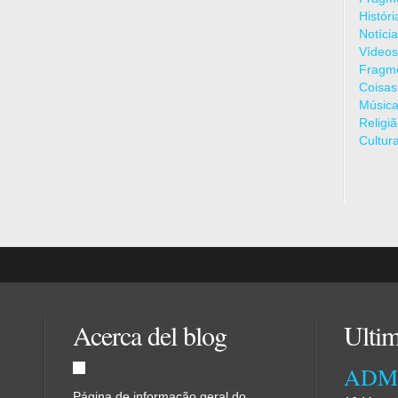
Histór
Notíci
Vídeos
Fragme
Coisas
Músic
Religi
Cultur
Acerca del blog
Ultim
Página de informação geral do