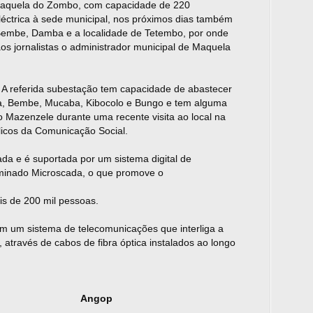
quela do Zombo, com capacida
de
de
220
éctrica à se
de
municipal, nos próximos dias também
 Bembe, Damba e a localida
de
de
Tetembo, por on
de
os jornalistas o administrador municipal
de
Maquela
A referida subestação tem capacida
de
de
abastecer
a, Bembe, Mucaba, Kibocolo e Bungo e tem alguma
o Mazenzele durante uma recente visita ao local na
icos da Comunicação Social.
zada e é suportada por um sistema digital
de
inado Microscada, o que promove o
ais
de
200 mil pessoas.
om um sistema
de
telecomunicações que interliga a
a, através
de
cabos
de
fibra óptica instalados ao longo
op