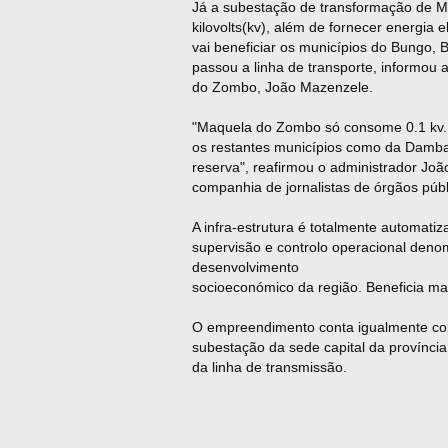
Já a subestação
de
transformação
de
Ma
kilovolts(kv), além
de
fornecer energia el
vai beneficiar os municípios do Bungo,
passou a linha
de
transporte, informou a
do Zombo, João Mazenzele.
"Maquela do Zombo só consome 0.1 kv. 
os restantes municípios como da Damb
reserva", reafirmou o administrador Joã
companhia
de
jornalistas
de
órgãos públ
A infra-estrutura é totalmente automati
supervisão e controlo operacional
de
nom
de
senvolvimento
socioeconómico da região. Beneficia m
O empreendimento conta igualmente c
subestação da se
de
capital da provínci
da linha
de
transmissão.
Ang