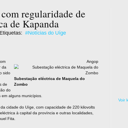
 com regularidade de
ica de Kapanda
Etiquetas:
#Notícias do Uíge
 com
Angop
r da
o sido
Subestação eléctrica
de
Maquela do
es
de
Zombo
ção do
 em alguns municípios.
Voir 
 da cida
de
do Uíge, com capacida
de
de
220 kilovolts
léctrica à capital da província e outras localida
de
s,
el Fita.