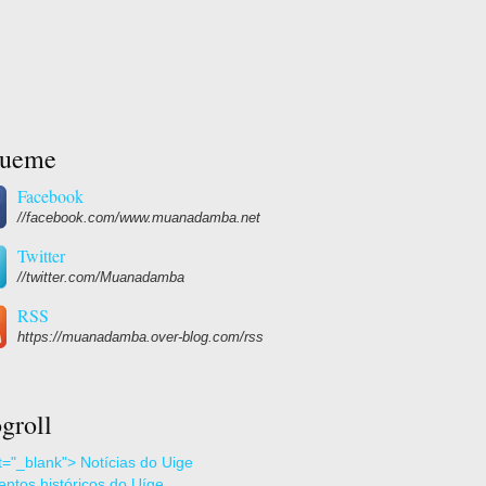
gueme
Facebook
//facebook.com/www.muanadamba.net
Twitter
//twitter.com/Muanadamba
RSS
https://muanadamba.over-blog.com/rss
groll
et="_blank"> Notícias do Uige
ntos históricos do Uíge