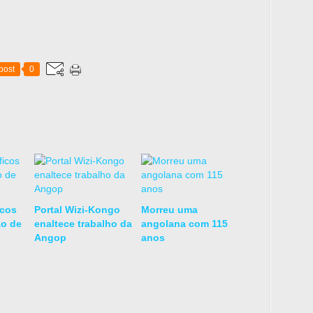
post
0
icos
Portal Wizi-Kongo
Morreu uma
ão de
enaltece trabalho da
angolana com 115
Angop
anos