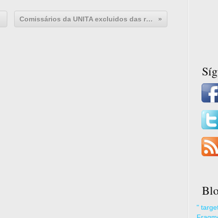
Comissários da UNITA excluidos das reuniões da CNE no Uíge
Sí
Blo
" targ
Fragme