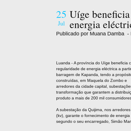
25
Uíge beneficia
energia eléctr
Jul
Publicado por Muana Damba
- 
Luanda - A província do Uíge beneficia
regularida
de
de
energia eléctrica a parti
barragem
de
Kapanda, tendo a propósit
construídas, em Maquela do Zombo e
arredores da cida
de
capital, subestaçõ
transformação que garantem a distribui
produto a mais
de
200 mil consumidores
A subestação da Quijima, nos arredores
(kv), garante o fornecimento
de
energia e
segundo o seu encarregado, Simão Manu