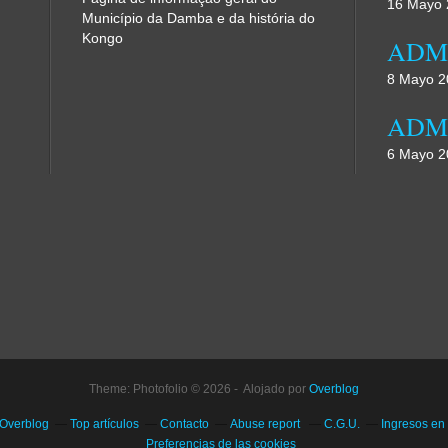
16 Mayo 
Município da Damba e da história do
Kongo
8 Mayo 2
6 Mayo 2
Theme: Photofolio © 2026 - Alojado por
Overblog
 Overblog
Top artículos
Contacto
Abuse report
C.G.U.
Ingresos en
Preferencias de las cookies