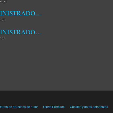
2025
ADMINISTRADORA MUNICIPAL DA DAMBA REALIZOU HOJE JORNADA DE CAMPO
025
ADMINISTRADORA MUNICIPAL DA DAMBA DESTACA FAMÍLIA COMO NÚCLEO FUNDAMENTAL DA SOCIEDADE
025
 forma de derechos de autor
Oferta Premium
Cookies y datos personales