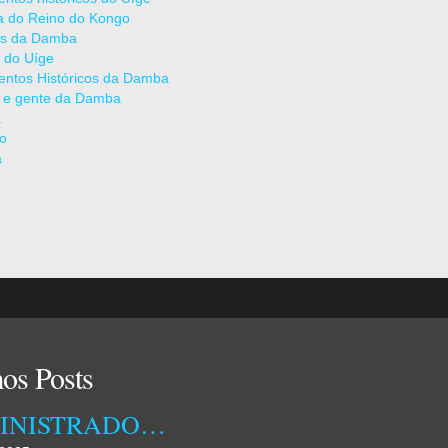
ia do Reino do Kongo
as da Damba
 do Uíge
ntos Históricos da Damba
 e gente da Damba
a
ão
a
os Posts
ADMINISTRADORA MUNICIPAL DA DAMBA RECEBEU ONTEM TÉCNICOS DA EMPRESA OSSIYETO