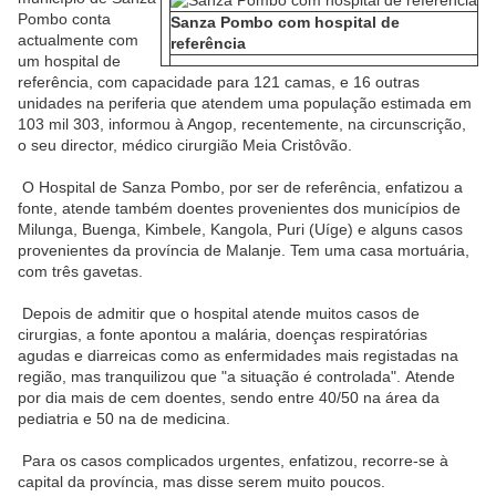
Pombo conta
Sanza Pombo
com
hospital
de
actualmente
com
referência
um hospital
de
referência,
com
capacida
de
para 121 camas, e 16 outras
unida
de
s na periferia que aten
de
m uma população estimada em
103 mil 303, informou à Angop, recentemente, na circunscrição,
o seu director, médico cirurgião Meia Cristôvão.
O Hospital
de
Sanza Pombo, por ser
de
referência, enfatizou a
fonte, aten
de
também doentes provenientes dos municípios
de
Milunga, Buenga, Kimbele, Kangola, Puri (
Uíge
) e alguns casos
provenientes da província
de
Malanje. Tem uma casa mortuária,
com
três gavetas.
De
pois
de
admitir que o hospital aten
de
muitos casos
de
cirurgias, a fonte apontou a malária, doenças respiratórias
agudas e diarreicas
com
o as enfermida
de
s mais registadas na
região, mas tranquilizou que "a situação é controlada". Aten
de
por dia mais
de
cem doentes, sendo entre 40/50 na área da
pediatria e 50 na
de
medicina.
Para os casos
com
plicados urgentes, enfatizou, recorre-se à
capital da província, mas disse serem muito poucos.