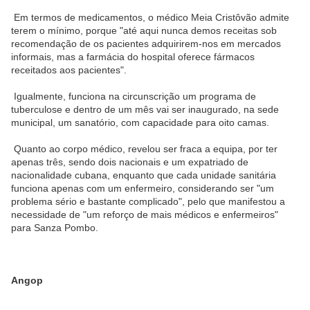
Em termos
de
medicamentos, o médico Meia Cristôvão admite
terem o mínimo, porque "até aqui nunca
de
mos receitas sob
re
com
endação
de
os pacientes adquirirem-nos em mercados
informais, mas a farmácia do hospital oferece fármacos
receitados aos pacientes".
Igualmente, funciona na circunscrição um programa
de
tuberculose e
de
ntro
de
um mês vai ser inaugurado, na se
de
municipal, um sanatório,
com
capacida
de
para oito camas.
Quanto ao corpo médico, revelou ser fraca a equipa, por ter
apenas três, sendo dois nacionais e um expatriado
de
nacionalida
de
cubana, enquanto que cada unida
de
sanitária
funciona apenas
com
um enfermeiro, consi
de
rando ser "um
problema sério e bastante
com
plicado", pelo que manifestou a
necessida
de
de
"um reforço
de
mais médicos e enfermeiros"
para Sanza Pombo.
Angop