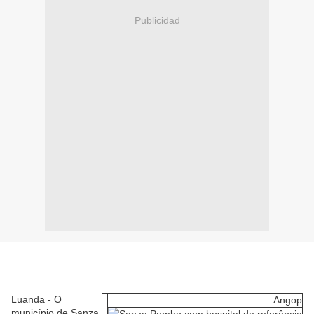
Publicidad
Luanda - O
Angop
município
de
Sanza