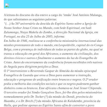
A leitura do discurso do dia esteve a cargo do ‘irmão’ José António Malanga,
de que salientamos as seguintes palavras:
“(…) Ao 56º aniversário da descida do Espírito Santo sobre a Igreja de
Nosso Senhor Jesus Cristo no Mundo, com Sede Espiritual, em Sadi
Zulumongo, Ntaya Makela do Zombo, a direcção Nacional da Igreja, em
Portugal, no dia 25 de Julho de 2005, informa:
Em Julho de 1946, realizou‑se a conferência missionária internacional das
missões protestantes de todo o mundo, em Leopoldville, capital do ex‑Congo
Belga, com a presença de indivíduos de todas as partes do globo, na qual se
tratou a educação em geral dos Africanos, o aumento da civilização, dos
direitos cívicos e outros e finalmente o aumento da luz do Evangelho de
Cristo. Antes do encerramento da conferência foram escolhidos três nativos
de Angola para dirigirem petições a Deus.
O 1º interveniente o Reverendo Gaspar de Almeida da missão episcopal
Evangélica de Luanda que orou a Deus para aumentar a instrução,
educação e progresso de unificação entre brancos e negros. O 2º orador
pedia a melhoria das condições sociais e que os negros pudessem ganhar
dinheiro como os brancos. Esse africano chamava‑se José Jesser Chipenda.
O terceiro orador foi Simão Gonçalves Toco, foi‑lhe dito pelos missionários
nomeadamente pelo Dr. Tocker (?) da missão do Dondi, província do
Huambo, e o Dr. Brech (?) da missão Africana de Kalukembe, província da
Huíla, que pedisse apenas ao Espírito Santo afim de converter o povo