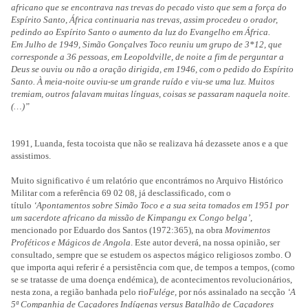
africano que se encontrava nas trevas do pecado visto que sem a força do
Espírito Santo, África continuaria nas trevas, assim procedeu o orador,
pedindo ao Espírito Santo o aumento da luz do Evangelho em África.
Em Julho de 1949, Simão Gonçalves Toco reuniu um grupo de 3*12, que
corresponde a 36 pessoas, em Leopoldville, de noite a fim de perguntar a
Deus se ouviu ou não a oração dirigida, em 1946, com o pedido do Espírito
Santo. À meia‑noite ouviu‑se um grande ruído e viu‑se uma luz. Muitos
tremiam, outros falavam muitas línguas, coisas se passaram naquela noite.
(…)”
1991, Luanda, festa tocoista que não se realizava há dezassete anos e a que
assistimos.
Muito significativo é um relatório que encontrámos no Arquivo Histórico
Militar com a referência 69 02 08, já desclassificado, com o
título
‘Apontamentos sobre Simão Toco e a sua seita tomados em 1951 por
um sacerdote africano da missão de Kimpangu ex Congo belga’
,
mencionado por Eduardo dos Santos (1972:365), na obra
Movimentos
Proféticos e Mágicos de Angola
. Este autor deverá, na nossa opinião, ser
consultado, sempre que se estudem os aspectos mágico religiosos zombo. O
que importa aqui referir é a persistência com que, de tempos a tempos, (como
se se tratasse de uma doença endémica), de acontecimentos revolucionários,
nesta zona, a região banhada pelo rio
Fulége,
por nós assinalado na secção
‘A
5ª Companhia de Caçadores Indígenas versus Batalhão de Caçadores