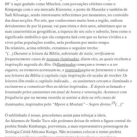
88’
e
aqui grafado como Mfuelesi, com povoações célebres como o
Kimpangu com o seu mercado
Kiantanu,
o posto de Masseke e também de
Sadi Kiloango, sendo interessante reflectirmos por momentos, no conteúdo
das duas secções. Por nós, que conhecemos muito bem a região, embora
deixássemos de por lá passar, vai para trinta e dois anos, admitimos que as
suas características geográficas, a riqueza do seu solo e subsolo, bem como o
significado simbólico que ela comporta fará com que os factos vividos e a
viver pelas populações zombo, nela perdurem por muito tempo.
Do relatório, acima referido, extraímos o seguinte trecho:
“(…) Durante a leitura da Bíblia, sobretudo de noite, verificam‑se
frequentemente casos de
pessoas iluminadas
, dizem eles, as quais recebem a
inspiração sagrada do Alto. Os
Iluminados
começam a tremer e a ter
esgares; os tremores acentuam‑se, o
inspirado
agita‑se fortemente e indica
aos leitores da Bíblia o capítulo cuja inspiração ele acaba de receber. Os
leitores lêm então o capítulo indicado… os assistentes cercam o iluminado e
excitam‑no a comunicar‑lhes as ideias inspiradas…É depois aclamado e
levantado pelos assistentes em sinal de honra e veneração. Acontece com
frequência que na mesma reunião se assiste a dois ou três casos de
29
iluminados, inspirados pelo “Mpeve a Mvuluzi” – Sopro divino.
(…)”
O sublinhado é nosso, procedemos assim para reforçar a ideia.
Ao falarmos de Simão Toco não podemos deixar de referir a figura central do
profeta Simão Kimbangu, porventura, a mais representativa personagem da
Teologia Cristã Africana Kongo. Não receamos colocar o termo profeta