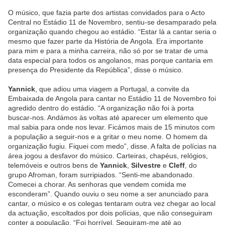
O músico, que fazia parte dos artistas convidados para o Acto
Central no Estádio 11 de Novembro, sentiu-se desamparado pela
organização quando chegou ao estádio. “Estar lá a cantar seria o
mesmo que fazer parte da História de Angola. Era importante
para mim e para a minha carreira, não só por se tratar de uma
data especial para todos os angolanos, mas porque cantaria em
presença do Presidente da República”, disse o músico.
Yannick
, que adiou uma viagem a Portugal, a convite da
Embaixada de Angola para cantar no Estádio 11 de Novembro foi
agredido dentro do estádio. “A organização não foi à porta
buscar-nos. Andámos às voltas até aparecer um elemento que
mal sabia para onde nos levar. Ficámos mais de 15 minutos com
a população a seguir-nos e a gritar o meu nome. O homem da
organização fugiu. Fiquei com medo”, disse. A falta de polícias na
área jogou a desfavor do músico. Carteiras, chapéus, relógios,
telemóveis e outros bens de
Yannick
,
Silvestre
e
Cleff
, do
grupo Afroman, foram surripiados. “Senti-me abandonado.
Comecei a chorar. As senhoras que vendem comida me
esconderam”. Quando ouviu o seu nome a ser anunciado para
cantar, o músico e os colegas tentaram outra vez chegar ao local
da actuação, escoltados por dois polícias, que não conseguiram
conter a população. “Foi horrível. Seguiram-me até ao