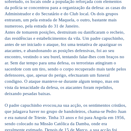
sobretudo, os locais onde a população reforçada com elementos
da polícia se concentrou para a organização da defesa: as casas do
Administrador e do Secratário e do Club local. Os dois grupos
entraram, um pela estrada de Maquela, o outro, bastante mais
numeroso, pela estrada do 31 de Janeiro.
Antes de tomarem posições, destruiram ou danificaram o recheio,
das residências e estabelicimentos da vila. Um padre capuchinho,
antes de ser iniciado o ataque, fez uma tentativa de apaziguar os
atacantes, e abandonando as posições defensivas, foi ao seu
encontro, vestindo o seu burel, tentando falar-lhes com braços no
ar. Sem dar tempo para uma defesa, os terroristas atingiram o
sacerdote com um tiro, sendo o corpo recuperado mais tarde pelos
defensores, que, apesar do perigo, efectuaram um funeral
condigno. O ataque manteve-se durante algum tempo, mas em
vista da tenacidade da defesa, os atacantes foram repelidos,
deixando pesadas baixas.
O padre capuchinho evocou,na sua acção, os sentimentos cristãos,
que julagava haver no grupo de bandoleiros, chama-se Pedro Juan
e era natural de Trieste. Tinha 33 anos e foi para Angola em 1956,
sendo colocado na Missão Católica da Damba, onde era
geralmente estimado. Depois de 15 de Março, a sua acção foi