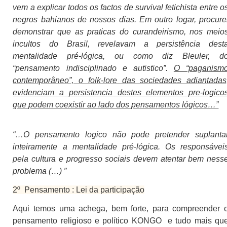
vem a explicar todos os factos de survival fetichista entre o
negros bahianos de nossos dias. Em outro logar, procure
demonstrar que as praticas do curandeirismo, nos meio
incultos do Brasil, revelavam a persistência dest
mentalidade pré-lógica, ou como diz Bleuler, d
“pensamento indisciplinado e autistico”.
O “paganism
contemporâneo”, o folk-lore das sociedades adiantadas
evidenciam a persistencia destes elementos pre-logico
que podem coexistir ao lado dos pensamentos lógicos…”
“…O pensamento logico não pode pretender suplanta
inteiramente a mentalidade pré-lógica. Os responsávei
pela cultura e progresso sociais devem atentar bem ness
problema (…) ”
2º
Pensamento : Lei da participação
Aqui temos uma achega, bem forte, para compreender 
pensamento religioso e político KONGO
e tudo mais qu