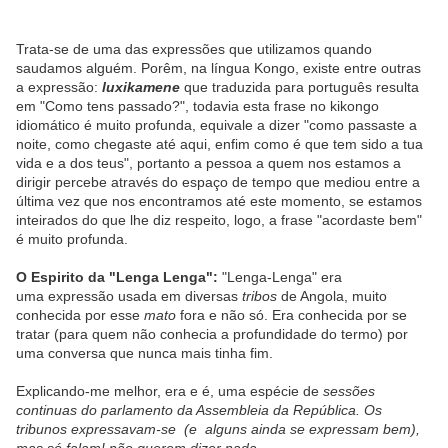
Trata-se de uma das expressões que utilizamos quando
saudamos alguém. Porêm, na língua Kongo, existe entre outras
a expressão:
luxikamene
que traduzida para português resulta
em "Como tens passado?", todavia esta frase no kikongo
idiomático é muito profunda, equivale a dizer "como passaste a
noite, como chegaste até aqui, enfim como é que tem sido a tua
vida e a dos teus", portanto a pessoa a quem nos estamos a
dirigir percebe através do espaço de tempo que mediou entre a
última vez que nos encontramos até este momento, se estamos
inteirados do que lhe diz respeito, logo, a frase "acordaste bem"
é muito profunda.
O Espirito da "Lenga Lenga":
"Lenga-Lenga" era
uma expressão usada em diversas
tribos
de Angola, muito
conhecida por esse
mato
fora e não só. Era conhecida por se
tratar (para quem não conhecia a profundidade do termo) por
uma conversa que nunca mais tinha fim.
Explicando-me melhor, era e é, uma espécie de
sessões
continuas do parlamento da Assembleia da República. Os
tribunos expressavam-se (e alguns ainda se expressam bem),