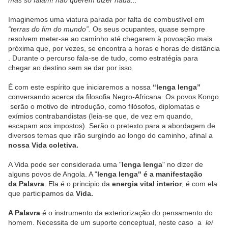
mas só falam! não querem dizer nada...
Imaginemos uma viatura parada por falta de combustível em
“terras do fim do mundo”.
Os seus ocupantes, quase sempre
resolvem meter-se ao caminho até chegarem à povoação mais
próxima que, por vezes, se encontra a horas e horas de distância
. Durante o percurso fala-se de tudo, como estratégia para
chegar ao destino sem se dar por isso.
É com este espírito que iniciaremos a nossa
“lenga lenga”
conversando acerca da filosofia Negro-Africana. Os povos Kongo
serão o motivo de introdução, como filósofos, diplomatas e
exímios contrabandistas (leia-se que, de vez em quando,
escapam aos impostos). Serão o pretexto para a abordagem de
diversos temas que irão surgindo ao longo do caminho, afinal a
nossa Vida coletiva.
A Vida pode ser considerada uma "
lenga lenga
" no dizer de
alguns povos de Angola. A "
lenga lenga" é a manifestação
da
Palavra
. Ela é o principio da
energia vital interior
, é com ela
que participamos da
Vida.
A Palavra
é o instrumento da exteriorização do pensamento do
homem. Necessita de um suporte conceptual, neste caso a
lei