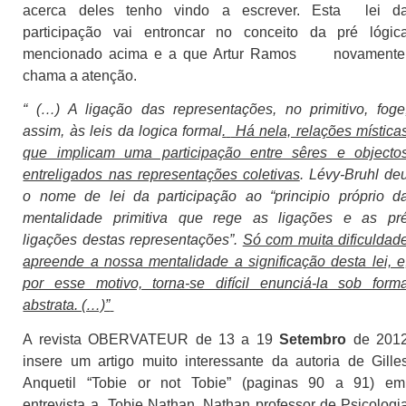
acerca deles tenho vindo a escrever. Esta
lei d
participação vai entroncar no conceito da pré lógic
mencionado acima e a que Artur Ramos
novamente
chama a atenção.
“ (…) A ligação das representações, no primitivo, foge
assim, às leis da logica formal
.
Há nela, relações mística
que implicam uma participação entre sêres e objecto
entreligados nas representações coletivas
. Lévy-Bruhl de
o nome de lei da participação ao “principio próprio d
mentalidade primitiva que rege as ligações e as pr
ligações destas representações”.
Só com muita dificuldad
apreende a nossa mentalidade a significação desta lei, e
por esse motivo, torna-se difícil enunciá-la sob form
abstrata. (…)”
A revista OBERVATEUR de 13 a 19
Setembro
de 201
insere um artigo muito interessante da autoria de Gille
Anquetil “Tobie or not Tobie” (paginas 90 a 91) em
entrevista a
Tobie Nathan, Nathan professor de Psicologi