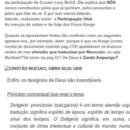
da participação
de (Lucien Levy Bruhl). Ela explica que
NÓS
somos constituídos pelos que já partiram, pelos presentes e
pelos que hão de vir. E por isso vamos falando,
falando, realizando assim a
Participação Vital
.
As crenças de ontem e de hoje dos Povos Kongo
Quando se apresentam fontes tão credíveis como as seguintes,
apetece-nos, por exemplo, dizer: porque é que os Kongo (como
consta do documento inserido pag.170) apelidavam os brancos
vindos do mar
christão que traduziam por Muncuici
, ou seja
Munkissi?Tal como na pag.117 De
Deus é
Zambi Ampungu?
Enfim, os desígnios de Deus são insondáveis
.
Princípio conceptual que rege o tema
Zeitgeist
pronúncia: tzait.gaisst) é um termo alemão cuj
tradução significa espírito de época, espírito do tempo o
sinal dos tempos. O Zeitgeist significa, em suma, 
conjunto do clima intelectual e cultural do mundo, num