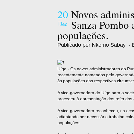
20
Novos adminis
Sanza Pombo a
Dec
populações.
Publicado por Nkemo Sabay
- E
Uíge - Os novos administradores do Pur
recentemente nomeados pelo governado
às populações das respectivas circunscr
A vice-governadora do Uíge para o sector
procedeu à apresentação dos referido
A vice-governadora reconheceu, na ocas
adiantando ser necessário trabalho col
populações.