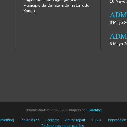
16 Mayo 
Município da Damba e da história do
Kongo
8 Mayo 2
6 Mayo 2
Theme: Photofolio © 2026 - Alojado por
Overblog
 Overblog
Top artículos
Contacto
Abuse report
C.G.U.
Ingresos en
Preferencias de las cookies