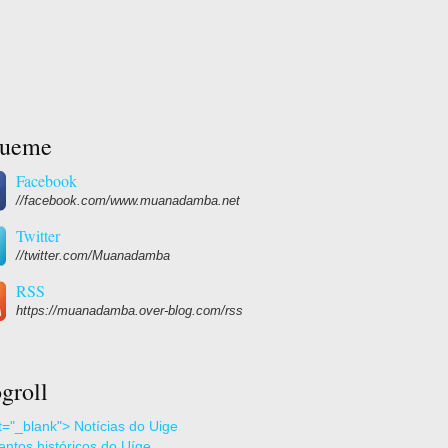
gueme
Facebook
//facebook.com/www.muanadamba.net
Twitter
//twitter.com/Muanadamba
RSS
https://muanadamba.over-blog.com/rss
groll
et="_blank"> Notícias do Uige
ntos históricos do Uíge