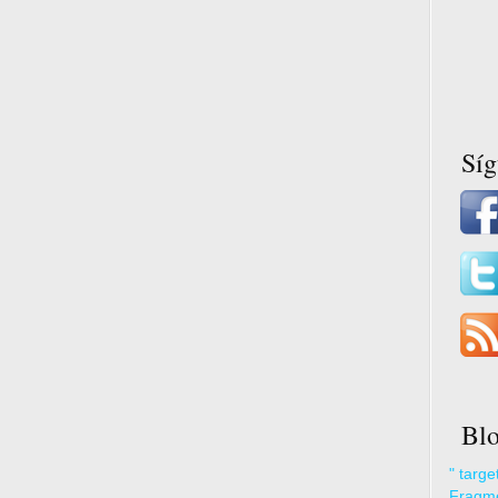
Sí
Blo
" targ
Fragme