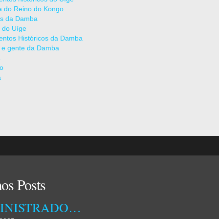
ia do Reino do Kongo
as da Damba
 do Uíge
ntos Históricos da Damba
 e gente da Damba
a
ão
a
os Posts
ADMINISTRADORA MUNICIPAL DA DAMBA RECEBEU ONTEM TÉCNICOS DA EMPRESA OSSIYETO