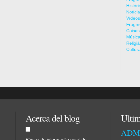
Histór
Notíci
Vídeos
Fragme
Coisas
Músic
Religi
Cultur
Acerca del blog
Ultim
Página de informação geral do