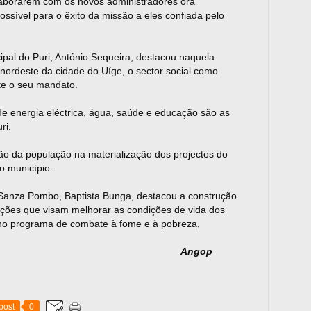
laborarem com os novos administradores ora
ssível para o êxito da missão a eles confiada pelo
ipal do Puri, António Sequeira, destacou naquela
a nordeste da cidade do Uíge, o sector social como
nte o seu mandato.
de energia eléctrica, água, saúde e educação são as
ri.
ão da população na materialização dos projectos do
o município.
 Sanza Pombo, Baptista Bunga, destacou a construção
cções que visam melhorar as condições de vida dos
no programa de combate à fome e à pobreza,
Angop
post
0