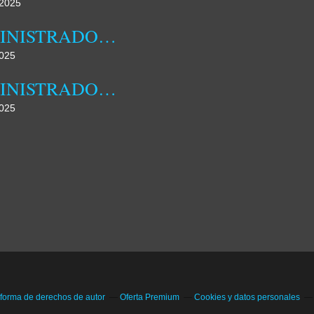
2025
ADMINISTRADORA MUNICIPAL DA DAMBA REALIZOU HOJE JORNADA DE CAMPO
025
ADMINISTRADORA MUNICIPAL DA DAMBA DESTACA FAMÍLIA COMO NÚCLEO FUNDAMENTAL DA SOCIEDADE
025
 forma de derechos de autor
Oferta Premium
Cookies y datos personales