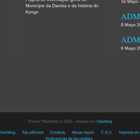
16 Mayo 
Município da Damba e da história do
Kongo
8 Mayo 2
6 Mayo 2
Theme: Photofolio © 2026 - Alojado por
Overblog
 Overblog
Top artículos
Contacto
Abuse report
C.G.U.
Ingresos en
Preferencias de las cookies