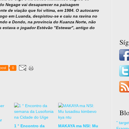
 do Negage vai desaparecer na paisagem
nte de viação que foi vítima, em 1984. O autocarro
jogo em Luanda, despistou-se e caiu na ravina no
tando e Dondo, na província do Kuanza Norte, não
s estava o jogador Estévão "Estewar", antigo do
Sí
post
0
Blo
r
" targ
1 ° Encontro da
MAKAYA ma NSI: Mu
Fragme