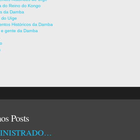
ia do Reino do Kongo
as da Damba
 do Uíge
ntos Históricos da Damba
 e gente da Damba
a
ão
a
os Posts
ADMINISTRADORA MUNICIPAL DA DAMBA RECEBEU ONTEM TÉCNICOS DA EMPRESA OSSIYETO