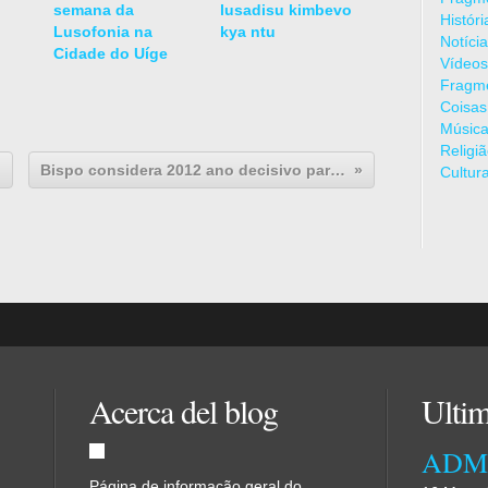
semana da
lusadisu kimbevo
Histór
Lusofonia na
kya ntu
Notíci
Cidade do Uíge
Vídeos
Fragme
Coisas
Músic
Religi
Bispo considera 2012 ano decisivo para arranque da Universidade Tocoista
Cultur
Acerca del blog
Ultim
Página de informação geral do