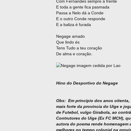
Com Fernandes sempre à frente
E toda a gente fica pasmada
Passa a Nelo dá a Conde
E o outro Conde responde
E a baliza é furada
Negage amado
Que lindo és
Tens Tudo a teu coração
De alma e coração.
Hino do Desportivo do Negage
Obs: Em princípio dos anos oitenta, 
mais forte da provincia do Uíge e j
de Futebol, vulgo Girabola, ao contr
Contrutores do Uíge (Ex FC MCH), que
autora do poema rende homenagem a 
melhores no tempo colonial na provi