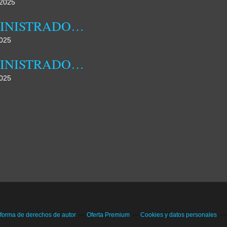
2025
ADMINISTRADORA MUNICIPAL DA DAMBA REALIZOU HOJE JORNADA DE CAMPO
025
ADMINISTRADORA MUNICIPAL DA DAMBA DESTACA FAMÍLIA COMO NÚCLEO FUNDAMENTAL DA SOCIEDADE
025
 forma de derechos de autor
Oferta Premium
Cookies y datos personales