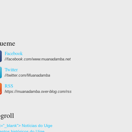
gueme
Facebook
//facebook.com/www.muanadamba.net
Twitter
//twitter.com/Muanadamba
RSS
https://muanadamba.over-blog.com/rss
groll
et="_blank"> Notícias do Uige
ntos históricos do Uíge