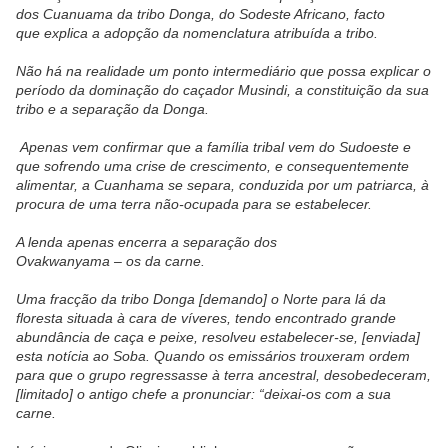
dos
Cuanuama da tribo Donga, do Sodeste Africano, facto
que
explica a adopção da nomenclatura atribuída a tribo.
Não há na realidade um ponto intermediário que
possa explicar o
período da dominação do caçador
Musindi, a constituição da sua
tribo e a separação da
Donga.
Apenas vem confirmar que a família tribal vem do
Sudoeste e
que sofrendo uma crise de crescimento, e conse
quentemente
alimentar, a Cuanhama se separa, conduzida
por um patriarca, à
procura de uma terra não-ocupada
para se estabelecer.
A lenda apenas encerra a separação dos
Ovakwanyama – os da carne.
Uma fracção da tribo Donga [demando] o Norte para
lá da
floresta situada à cara de víveres, tendo encontrado
grande
abundância de caça e peixe, resolveu estabelecer-
se, [enviada]
esta notícia ao Soba. Quando os emissários
trouxeram ordem
para que o grupo regressasse à terra
ancestral, desobedeceram,
[limitado] o antigo chefe a
pronunciar: “deixai-os com a sua
carne.