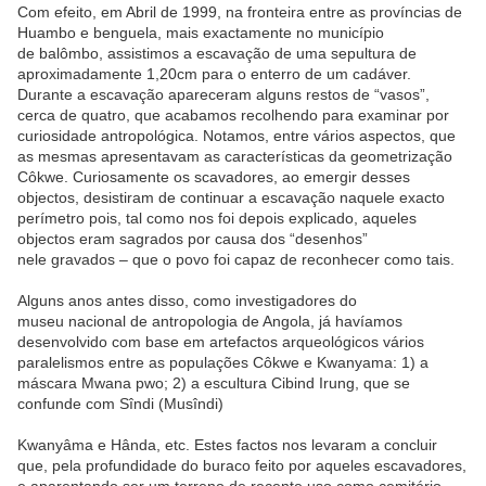
Com efeito, em Abril de 1999, na fronteira entre as províncias de
Huambo e benguela, mais exactamente no município
de balômbo, assistimos a escavação de uma sepultura de
aproximadamente 1,20cm para o enterro de um cadáver.
Durante a escavação apareceram alguns restos de “vasos”,
cerca de quatro, que acabamos recolhendo para examinar por
curiosidade antropológica. Notamos, entre vários aspectos, que
as mesmas apresentavam as características da geometrização
Côkwe. Curiosamente os scavadores, ao emergir desses
objectos, desistiram de continuar a escavação naquele exacto
perímetro pois, tal como nos foi depois explicado, aqueles
objectos eram sagrados por causa dos “desenhos”
nele gravados – que o povo foi capaz de reconhecer como tais.
Alguns anos antes disso, como investigadores do
museu nacional de antropologia de Angola, já havíamos
desenvolvido com base em artefactos arqueológicos vários
paralelismos entre as populações Côkwe e Kwanyama: 1) a
máscara Mwana pwo; 2) a escultura Cibind Irung, que se
confunde com Sîndi (Musîndi)
Kwanyâma e Hânda, etc. Estes factos nos levaram a concluir
que, pela profundidade do buraco feito por aqueles escavadores,