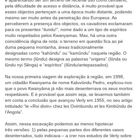
e aparentando ser um terreno de recente uso como cemitério,
pela dificuldade de acesso e distância, é muito provável que
esses objectos pertençam a uma época muito distante, podendo
mesmo ser muito antes da penetração dos Europeus. Ao
perceberem a presença dos objectos, os cavadores exclamaram
para os presentes “ilundu!”, nome dado a um tipo de espíritos
muito respeitados pelos Kwanyamas. Mas, há uma outra
coincidência digna de nota: o terreno em questão fica ao pé
duma pequena montanha, áreas tradicionalmente
designadas como “kahûndu” ou “kamûndu” naquela região. O
mesmo termo (lûndu) designa as palavras “origens” (lûnda ou
lûndu nyi Sênga) e “espíritos” (ilûndu/antepassados).
Na nossa primeira viagem de exploração à região, em 1998,
um cidadão Kwanyama de nome Kaluvûndu Pedro, explicou-nos
que o povo Kwanyâma já não mais desenterrava os seus mortos
respeitáveis. E é provável que assim seja, se levarmos também
em conta a conclusão que avançou Verly em 1955, no seu artigo
intitulado “le «Roi divin» chez les Ovimbundu et les Kimbûndu de
l’Angola”.
Assim, nessa escavação podemos ao menos hipotecar
três versões: 1) pelas pequenas partes dos diferentes vasos
desinterrados, tudo indicava – a crer nos estudos de Verly sobre