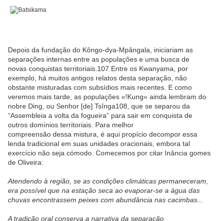
Depois da fundação do Kôngo-dya-Mpângala, iniciariam as
separações internas entre as populações e uma busca de
novas conquistas territoriais.107 Entre os Kwanyama, por
exemplo, há muitos antigos relatos desta separação, não
obstante misturadas com subsídios mais recentes. E como
veremos mais tarde, as populações «!Kung» ainda lembram do
nobre Ding, ou Senhor [de] Tsînga108, que se separou da
“Assembleia a volta da fogueira” para sair em conquista de
outros domínios territoriais. Para melhor
compreensão dessa mistura, é aqui propício decompor essa
lenda tradicional em suas unidades oracionais, embora tal
exercício não seja cómodo. Comecemos por citar Inância gomes
de Oliveira:
Atendendo à região, se as condições climáticas perma
neceram,
era possível que na estação seca ao evaporar-se a
água das
chuvas encontrassem peixes com abundância nas
cacimbas...
A tradição oral conserva a narrativa da separação