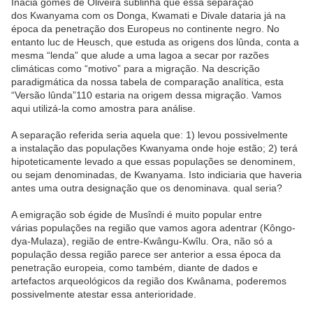
Inácia gomes de Oliveira sublinha que essa separação
dos Kwanyama com os Donga, Kwamati e Divale dataria já na
época da penetração dos Europeus no continente negro. No
entanto luc de Heusch, que estuda as origens dos lûnda, conta a
mesma “lenda” que alude a uma lagoa a secar por razões
climáticas como “motivo” para a migração. Na descrição
paradigmática da nossa tabela de comparação analítica, esta
“Versão lûnda”110 estaria na origem dessa migração. Vamos
aqui utilizá-la como amostra para análise.
A separação referida seria aquela que: 1) levou possivelmente
a instalação das populações Kwanyama onde hoje estão; 2) terá
hipoteticamente levado a que essas populações se denominem,
ou sejam denominadas, de Kwanyama. Isto indiciaria que haveria
antes uma outra designação que os denominava. qual seria?
A emigração sob égide de Musîndi é muito popular entre
várias populações na região que vamos agora adentrar (Kôngo-
dya-Mulaza), região de entre-Kwângu-Kwîlu. Ora, não só a
população dessa região parece ser anterior a essa época da
penetração europeia, como também, diante de dados e
artefactos arqueológicos da região dos Kwânama, poderemos
possivelmente atestar essa anterioridade.