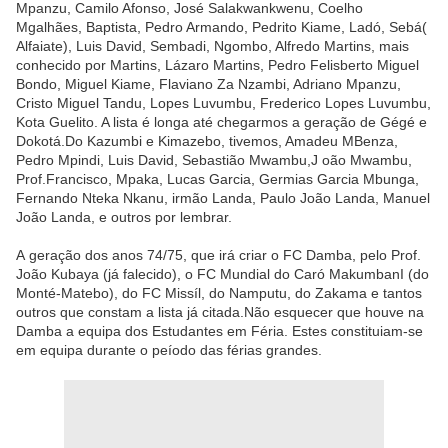
Mpanzu, Camilo Afonso, José Salakwankwenu, Coelho
Mgalhães, Baptista, Pedro Armando, Pedrito Kiame, Ladó, Sebá(
Alfaiate), Luis David, Sembadi, Ngombo, Alfredo Martins, mais
conhecido por Martins, Lázaro Martins, Pedro Felisberto Miguel
Bondo, Miguel Kiame, Flaviano Za Nzambi, Adriano Mpanzu,
Cristo Miguel Tandu, Lopes Luvumbu, Frederico Lopes Luvumbu,
Kota Guelito. A lista é longa até chegarmos a geração de Gégé e
Dokotá.Do Kazumbi e Kimazebo, tivemos, Amadeu MBenza,
Pedro Mpindi, Luis David, Sebastião Mwambu,J oão Mwambu,
Prof.Francisco, Mpaka,
Lucas Garcia, Germias Garcia Mbunga,
Fernando Nteka Nkanu, irmão Landa, Paulo João Landa, Manuel
João Landa, e outros por lembrar.
A geração dos anos 74/75, que irá criar o FC Damba, pelo Prof.
João Kubaya (já falecido), o FC Mundial do Caró MakumbanI (do
Monté-Matebo), do FC Missíl, do Namputu, do Zakama e tantos
outros que constam a lista já citada.Não esquecer que houve na
Damba a equipa dos Estudantes em Féria. Estes constituiam-se
em equipa durante o peíodo das férias grandes.