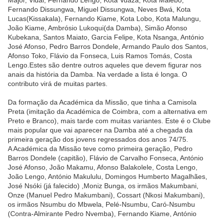
Major, Vidal, Fernando Lengo, Kota Vuaza, Kota Malebó,
Fernando Dissungwa, Miguel Dissungwa, Neves Bwá, Kota
Lucas(Kissakala), Fernando Kiame, Kota Lobo, Kota Malungu,
João Kiame, Ambrósio Lukoqui(da Damba), Simão Afonso
Kubekana, Santos Maiato, Garcia Felipe, Kota Nsanga, António
José Afonso, Pedro Barros Dondele, Armando Paulo dos Santos,
Afonso Toko, Flávio da Fonseca, Luis Ramos Tomás, Costa
Lengo.Estes são dentre outros aqueles que devem figurar nos
anais da história da Damba. Na verdade a lista é longa. O
contributo virá de muitas partes.
Da formação da Académica da Missão, que tinha a Camisola
Preta (imitação da Académica de Coimbra, com a alternativa em
Preto e Branco), mais tarde com muitas variantes. Este é o Clube
mais popular que vai aparecer na Damba até a chegada da
primeira geração dos jovens regressados dos anos 74/75.
A Académica da Missão teve como primeira geração, Pedro
Barros Dondele (capitão), Flávio de Carvalho Fonseca, António
José Afonso, João Makamu, Afonso Balakolele, Costa Lengo,
João Lengo, António Makululu, Domingos Humberto Magalhães,
José Nsóki (já falecido) ,Moniz Bunga, os irmãos Makumbani,
Onze (Manuel Pedro Makumbani), Cossart (Nkosi Makumbani),
os irmãos Nsumbu do Mbwela, Pelé-Nsumbu, Caró-
Nsumbu
(Contra-Almirante Pedro Nvemba), Fernando Kiame, António