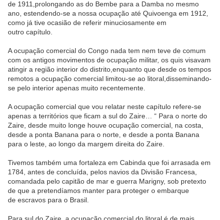
de 1911,prolongando as do Bembe para a Damba no mesmo
ano, estendendo-se a nossa ocupação até Quivoenga em 1912,
como já tive ocasião de referir minuciosamente em
outro capítulo.
A ocupação comercial do Congo nada tem nem teve de comum
com os antigos movimentos de ocupação militar, os quis visavam
atingir a região interior do distrito,enquanto que desde os tempos
remotos a ocupação comercial limitou-se ao litoral,disseminando-
se pelo interior apenas muito recentemente.
A ocupação comercial que vou relatar neste capítulo refere-se
apenas a territórios que ficam a sul do Zaire… “ Para o norte do
Zaire, desde muito longe houve ocupação comercial, na costa,
desde a ponta Banana para o norte, e desde a ponta Banana
para o leste, ao longo da margem direita do Zaire.
Tivemos também uma fortaleza em Cabinda que foi arrasada em
1784, antes de concluída, pelos navios da Divisão Francesa,
comandada pelo capitão de mar e guerra Marigny, sob pretexto
de que a pretendíamos manter para proteger o embarque
de escravos para o Brasil.
Para sul do Zaire, a ocupação comercial do litoral é de mais