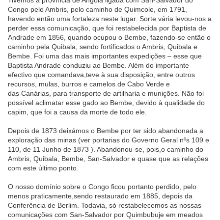
Tivemos a província de Angola ligada com San-Salvador do
Congo pelo Ambris, pelo caminho de Quimcole, em 1791,
havendo então uma fortaleza neste lugar. Sorte vária levou-nos a
perder essa comunicação, que foi restabelecida por Baptista de
Andrade em 1856, quando ocupou o Bembe, fazendo-se então o
caminho pela Quibala, sendo fortificados o Ambris, Quibala e
Bembe. Foi uma das mais importantes expedições – esse que
Baptista Andrade conduziu ao Bembe. Além do importante
efectivo que comandava,teve à sua disposição, entre outros
recursos, mulas, burros e camelos de Cabo Verde e
das Canárias, para transporte de artilharia e munições. Não foi
possível aclimatar esse gado ao Bembe, devido à qualidade do
capim, que foi a causa da morte de todo ele.
Depois de 1873 deixámos o Bembe por ter sido abandonada a
exploração das minas (ver portarias do Governo Geral nºs 109 e
110, de 11 Junho de 1873 ). Abandonou-se, pois,o caminho do
Ambris, Quibala, Bembe, San-Salvador e quase que as relações
com este último ponto.
O nosso domínio sobre o Congo ficou portanto perdido, pelo
menos praticamente,sendo restaurado em 1885, depois da
Conferência de Berlim. Todavia, só restabelecemos as nossas
comunicações com San-Salvador por Quimbubuje em meados