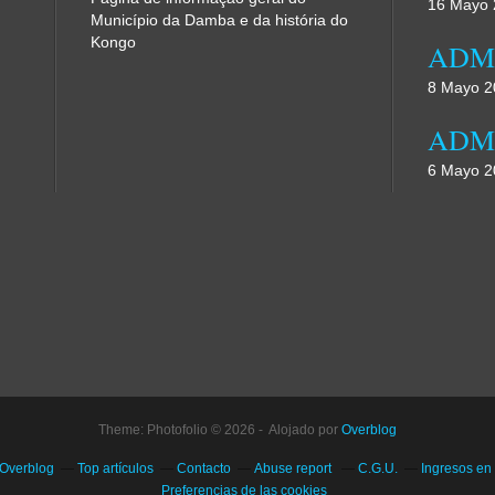
16 Mayo 
Município da Damba e da história do
Kongo
8 Mayo 2
6 Mayo 2
Theme: Photofolio © 2026 - Alojado por
Overblog
 Overblog
Top artículos
Contacto
Abuse report
C.G.U.
Ingresos en
Preferencias de las cookies