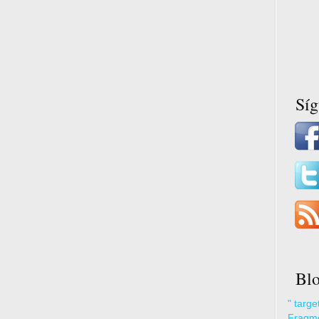
Sí
Blo
" targ
Fragme