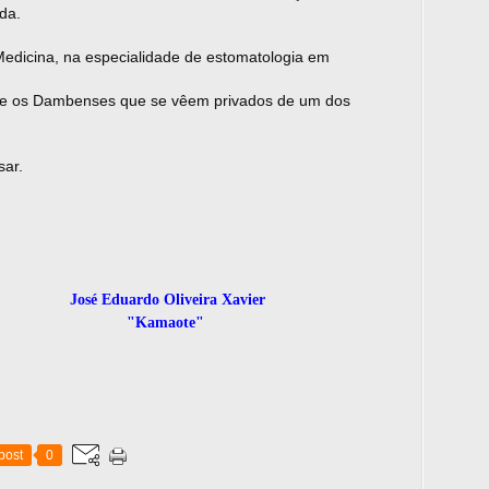
da.
edicina, na especialidade de estomatologia em
bre os Dambenses que se vêem privados de um dos
sar.
liveira Xavier
ote"
post
0