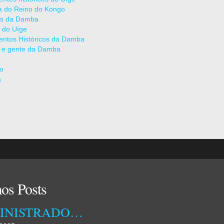
ia do Reino do Kongo
as da Damba
 do Uíge
ntos Históricos da Damba
 e gente da Damba
a
ão
a
os Posts
ADMINISTRADORA MUNICIPAL DA DAMBA RECEBEU ONTEM TÉCNICOS DA EMPRESA OSSIYETO