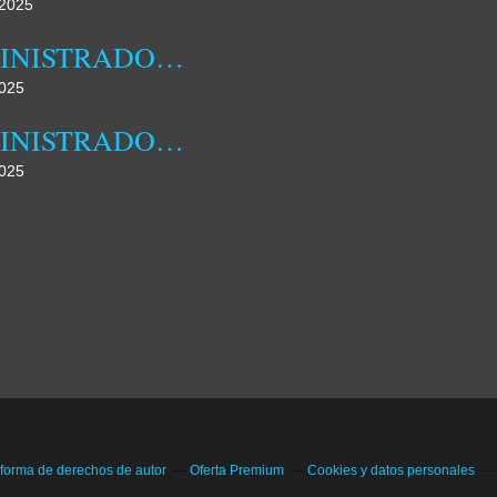
2025
ADMINISTRADORA MUNICIPAL DA DAMBA REALIZOU HOJE JORNADA DE CAMPO
025
ADMINISTRADORA MUNICIPAL DA DAMBA DESTACA FAMÍLIA COMO NÚCLEO FUNDAMENTAL DA SOCIEDADE
025
 forma de derechos de autor
Oferta Premium
Cookies y datos personales