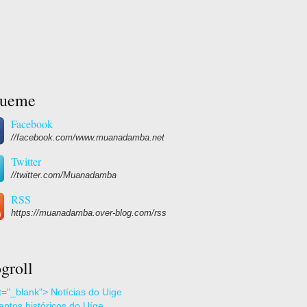
gueme
Facebook
//facebook.com/www.muanadamba.net
Twitter
//twitter.com/Muanadamba
RSS
https://muanadamba.over-blog.com/rss
groll
et="_blank"> Notícias do Uige
ntos históricos do Uíge