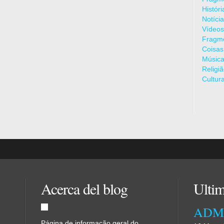
Histór
Notíci
Vídeos
Fragme
Coisas
Músic
Religi
Cultur
Acerca del blog
Ultim
Página de informação geral do