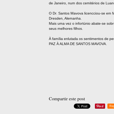
de Janeiro, num dos cemitérios de Luan
O Dr. Santos Mavova licencciou-se em M
Dresden, Alemanha.
Mais uma vez o infortúnio abate-se so
seus melhores filhos.
À família enlutada os sentimentos de pe
PAZ À ALMA DE SANTOS MAVOVA.
José Eduardo O
"Kama
Compartir este post
Re