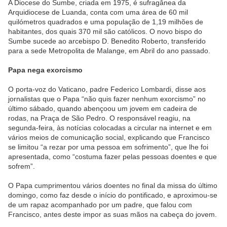
A Diocese do Sumbe, criada em 1975, é sufragânea da
Arquidiocese de Luanda, conta com uma área de 60 mil
quilómetros quadrados e uma população de 1,19 milhões de
habitantes, dos quais 370 mil são católicos. O novo bispo do
Sumbe sucede ao arcebispo D. Benedito Roberto, transferido
para a sede Metropolita de Malange, em Abril do ano passado.
Papa nega exorcismo
O porta-voz do Vaticano, padre Federico Lombardi, disse aos
jornalistas que o Papa “não quis fazer nenhum exorcismo” no
último sábado, quando abençoou um jovem em cadeira de
rodas, na Praça de São Pedro. O responsável reagiu, na
segunda-feira, às notícias colocadas a circular na internet e em
vários meios de comunicação social, explicando que Francisco
se limitou “a rezar por uma pessoa em sofrimento”, que lhe foi
apresentada, como “costuma fazer pelas pessoas doentes e que
sofrem”.
O Papa cumprimentou vários doentes no final da missa do último
domingo, como faz desde o início do pontificado, e aproximou-se
de um rapaz acompanhado por um padre, que falou com
Francisco, antes deste impor as suas mãos na cabeça do jovem.