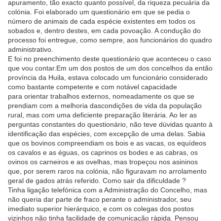
apuramento, tão exacto quanto possível, da riqueza pecuária da
colónia. Foi elaborado um questionário em que se pedia o
número de animais de cada espécie existentes em todos os
sobados e, dentro destes, em cada povoação. A condução do
processo foi entregue, como sempre, aos funcionários do quadro
administrativo.
E foi no preenchimento deste questionário que aconteceu o caso
que vou contar.Em um dos postos de um dos concelhos da então
província da Huila, estava colocado um funcionário considerado
como bastante competente e com notável capacidade
para orientar trabalhos externos, nomeadamente os que se
prendiam com a melhoria dascondições de vida da população
rural, mas com uma deficiente preparação literária. Ao ler as
perguntas constantes do questionário, não teve dúvidas quanto à
identificação das espécies, com excepção de uma delas. Sabia
que os bovinos compreendiam os bois e as vacas, os equídeos
os cavalos e as éguas, os caprinos os bodes e as cabras, os
ovinos os carneiros e as ovelhas, mas tropeçou nos asininos
que, por serem raros na colónia, não figuravam no arrolamento
geral de gados atrás referido. Como sair da dificuldade ?
Tinha ligação telefónica com a Administração do Concelho, mas
não queria dar parte de fraco perante o administrador, seu
imediato superior hierárquico, e com os colegas dos postos
vizinhos não tinha facilidade de comunicação rápida. Pensou