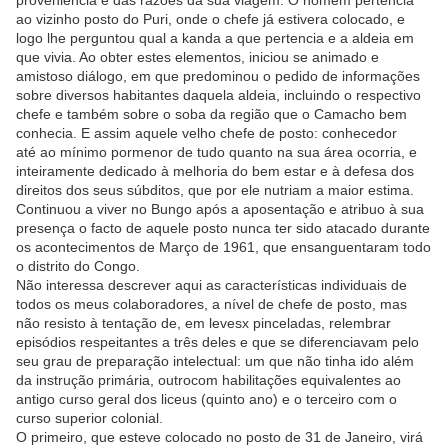
proveniência e das razões da sua viagem. O homem pertencia
ao vizinho posto do Puri, onde o chefe já estivera colocado, e
logo lhe perguntou qual a kanda a que pertencia e a aldeia em
que vivia. Ao obter estes elementos, iniciou se animado e
amistoso diálogo, em que predominou o pedido de informações
sobre diversos habitantes daquela aldeia, incluindo o respectivo
chefe e também sobre o soba da região que o Camacho bem
conhecia. E assim aquele velho chefe de posto: conhecedor
até ao mínimo pormenor de tudo quanto na sua área ocorria, e
inteiramente dedicado à melhoria do bem estar e à defesa dos
direitos dos seus súbditos, que por ele nutriam a maior estima.
Continuou a viver no Bungo após a aposentação e atribuo à sua
presença o facto de aquele posto nunca ter sido atacado durante
os acontecimentos de Março de 1961, que ensanguentaram todo
o distrito do Congo.
Não interessa descrever aqui as características individuais de
todos os meus colaboradores, a nível de chefe de posto, mas
não resisto à tentação de, em levesx pinceladas, relembrar
episódios respeitantes a três deles e que se diferenciavam pelo
seu grau de preparação intelectual: um que não tinha ido além
da instrução primária, outrocom habilitações equivalentes ao
antigo curso geral dos liceus (quinto ano) e o terceiro com o
curso superior colonial.
O primeiro, que esteve colocado no posto de 31 de Janeiro, virá