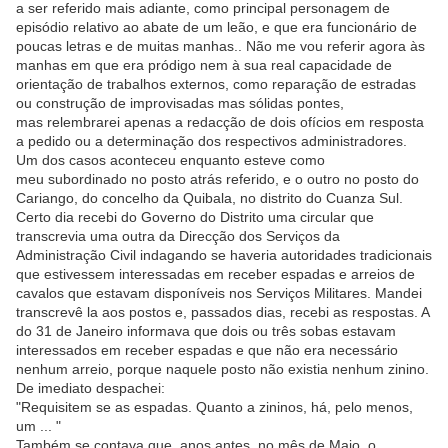
a ser referido mais adiante, como principal personagem de
episódio relativo ao abate de um leão, e que era funcionário de
poucas letras e de muitas manhas.. Não me vou referir agora às
manhas em que era pródigo nem à sua real capacidade de
orientação de trabalhos externos, como reparação de estradas
ou construção de improvisadas mas sólidas pontes,
mas relembrarei apenas a redacção de dois ofícios em resposta
a pedido ou a determinação dos respectivos administradores.
Um dos casos aconteceu enquanto esteve como
meu subordinado no posto atrás referido, e o outro no posto do
Cariango, do concelho da Quibala, no distrito do Cuanza Sul.
Certo dia recebi do Governo do Distrito uma circular que
transcrevia uma outra da Direcção dos Serviços da
Administração Civil indagando se haveria autoridades tradicionais
que estivessem interessadas em receber espadas e arreios de
cavalos que estavam disponíveis nos Serviços Militares. Mandei
transcrevê la aos postos e, passados dias, recebi as respostas. A
do 31 de Janeiro informava que dois ou três sobas estavam
interessados em receber espadas e que não era necessário
nenhum arreio, porque naquele posto não existia nenhum zinino.
De imediato despachei:
"Requisitem se as espadas. Quanto a zininos, há, pelo menos,
um ... "
Também se contava que, anos antes, no mês de Maio, o