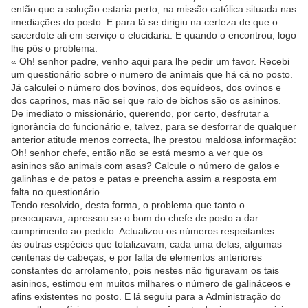
então que a solução estaria perto, na missão católica situada nas
imediações do posto. E para lá se dirigiu na certeza de que o
sacerdote ali em serviço o elucidaria. E quando o encontrou, logo
lhe pôs o problema:
« Oh! senhor padre, venho aqui para lhe pedir um favor. Recebi
um questionário sobre o numero de animais que há cá no posto.
Já calculei o número dos bovinos, dos equídeos, dos ovinos e
dos caprinos, mas não sei que raio de bichos são os asininos.
De imediato o missionário, querendo, por certo, desfrutar a
ignorância do funcionário e, talvez, para se desforrar de qualquer
anterior atitude menos correcta, lhe prestou maldosa informação:
Oh! senhor chefe, então não se está mesmo a ver que os
asininos são animais com asas? Calcule o número de galos e
galinhas e de patos e patas e preencha assim a resposta em
falta no questionário.
Tendo resolvido, desta forma, o problema que tanto o
preocupava, apressou se o bom do chefe de posto a dar
cumprimento ao pedido. Actualizou os números respeitantes
às outras espécies que totalizavam, cada uma delas, algumas
centenas de cabeças, e por falta de elementos anteriores
constantes do arrolamento, pois nestes não figuravam os tais
asininos, estimou em muitos milhares o número de galináceos e
afins existentes no posto. E lá seguiu para a Administração do