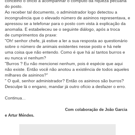
concelho o ofício a acompanhar o cômputo da riqueza pecuária
do posto.
Ao receber tal documento, o administrador logo detectou a
incongruência que o elevado número de asininos representava, e
apressou se a telefonar para o posto com vista à explicação da
anomalia. E estabeleceu se o seguinte diálogo, após a troca
de cumprimentos da praxe:
"Oh! senhor chefe, já estive a ler a sua resposta ao questionário
sobre o número de animais existentes nesse posto e há nele
uma coisa que não entendo. Como é que há aí tantos burros e
eu nunca vi nenhum?
"Burros ? Eu não mencionei nenhum, pois é espécie que aqui
não existe. Então você não anotou a existência de todos aqueles
milhares de asininos?"
" O quê, senhor administrador? Então os asininos são burros?
Desculpe lá o engano, mandar já outro ofício a desfazer o erro.
Continua...
Co
m colaboração de João Garcia
e Artur Méndes.