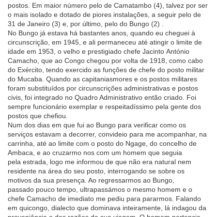
postos. Em maior número pelo de Camatambo (4), talvez por ser
o mais isolado e dotado de piores instalações, a seguir pelo de
31 de Janeiro (3) e, por último, pelo do Bungo (2) .
No Bungo já estava há bastantes anos, quando eu cheguei à
circunscrição, em 1945, e ali permaneceu até atingir o limite de
idade em 1953, o velho e prestigiado chefe Jacinto António
Camacho, que ao Congo chegou por volta de 1918, como cabo
do Exército, tendo exercido as funções de chefe do posto militar
do Mucaba. Quando as capitaniasmores e os postos militares
foram substituídos por circunscrições administrativas e postos
civis, foi integrado no Quadro Administrativo então criado. Foi
sempre funcionário exemplar e respeitadíssimo pela gente dos
postos que chefiou.
Num dos dias em que fui ao Bungo para verificar como os
serviços estavam a decorrer, convidei­o para me acompanhar, na
carrinha, até ao limite com o posto do Ngage, do concelho de
Ambaca, e ao cruzarmo nos com um homem que seguia
pela estrada, logo me informou de que não era natural nem
residente na área do seu posto, interrogando se sobre os
motivos da sua presença. Ao regressarmos ao Bungo,
passado pouco tempo, ultrapassámos o mesmo homem e o
chefe Camacho de imediato me pediu para pararmos. Falando
em quicongo, dialecto que dominava inteiramente, lá indagou da