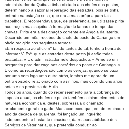
administrador da Quibala tinha oficiado aos chefes dos postos,
determinando a sazonal reparação das estradas, pois se tinha
entrado na estação seca, que era a mais própria para tais
trabalhos. E recomendava que, de preferência, se utilizasse pirite
nos troços mais sujeitos à formação de lamas no tempo das
chuvas. Pirite era a designação corrente em Angola da laterite.
Decorrido um mês, recebeu do chefe do posto do Cariango um
ofício redigido nos seguintes termos:
«Em resposta ao ofício n° tal, de tantos de tal, tenho a honra de
informar V. Exª. que as estradas deste posto já estão todas
piratadas. » E o administrador nele despachou: « Arme se um
bergantim para dar caça aos corsários do posto de Cariango. »
E como as recordações são como as cerejas, quando se puxa
por uma vem logo uma outra atrás, lembro me agora de um
outro episódio relacionado com asininos, mas ocorrido uns anos
antes e na província da Huila.
Todos os anos, quando do recenseamento para a cobrança do
imposto anual, os chefes de posto também colhiam elementos de
natureza económica e, destes, sobressaia o chamado
arrolamento geral do gado. Mas aconteceu que, em determinado
ano da década de quarenta, foi lançado um inquérito
independente e bastante minucioso, da responsabilidade dos
Serviços de Veterinária, que pretendia conduzir ao