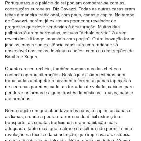
Portugueses e o palácio do rei podiam comparar-se com as
construções europeias. Diz Cavazzi. Todas as outras casas eram
feitas à maneira tradicional, com paus, canas e capim. No tempo
de Cavazzi, porém, já existe um pormenor revelador de
progresso que deve ser devido à aculturação. Muitas das
palhotas já eram barreadas, as suas “debole parete” já eram
revestidas “di fango impastato com paglia”. Outra inovação foram
janelas, mas a sua existência constituía uma raridade só
observável nas casas de alguns chefes, como os das regiões de
Bamba e Sogno.
Quanto ao seu recheio, também apenas nas dos chefes o
contacto operou alterações. Nestas já existiam esteiras bem
trabalhadas a atapetar o pavimento térreo, algumas tapeçarias
de seda nas paredes, cadeiras forradas de veludo, cabides para
pendurar as armas e alguns trastes domésticos – malas, baús e
até armários.
Numa região em que abundavam os paus, o capim, as canas e
as lianas, e onde a pedra era rara ou de difícil extracção e
transporte, as cubatas tradicionais eram habitação mais
adequada, tanto mais que o atraso da cultura não permitia uma
revolução na técnica da construção, que implicava a existência
de mão-de-obra especializada. Mesmo hoje, em todo o Congo,