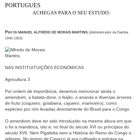
P
O
RTUGUES
ACHEGAS PARA
O
SEU ESTUD
O
.
P
o
r
Dr MANUEL ALFRED
O
DE
M
O
RAIS MARTINS. (
Administrad
o
r da Damba
1945-1953).
NAS INSTITUITUIÇÕES ECONÓMICAS
Agricultura 3
Por ordem de importância, devemos mencionar ainda o
amendoim, a batata-doce, o feijão, o ananás e diversas árvores
de fruto (coqueiro, goiabeira, cajueiro, mamoeiro), como
espécies por nós levadas directamente do Brasil para o Congo.
O amendoim deve ter sido introduzido na mesma altura em que
o foi a mandioca, isto é, no final do século XVI ou princípios do
século XVII. Nem Pigafetta nem a História do Reino do Congo o
referem. No tempo de Cavazzi já era cultivado e entrava na