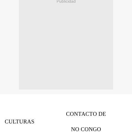
Publicidad
C
O
NTACT
O
DE
CULTURAS
N
O
C
O
NG
O