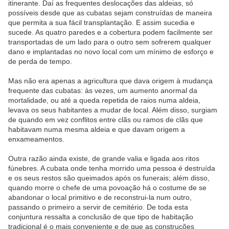
itinerante. Daí as frequentes deslocações das aldeias, só
possíveis desde que as cubatas sejam construídas de maneira
que permita a sua fácil transplantação. E assim sucedia e
sucede. As quatro paredes e a cobertura podem facilmente ser
transportadas de um lado para o outro sem sofrerem qualquer
dano e implantadas no novo local com um mínimo de esforço e
de perda de tempo.
Mas não era apenas a agricultura que dava origem à mudança
frequente das cubatas: às vezes, um aumento anormal da
mortalidade, ou até a queda repetida de raios numa aldeia,
levava os seus habitantes a mudar de local. Além disso, surgiam
de quando em vez conflitos entre clãs ou ramos de clãs que
habitavam numa mesma aldeia e que davam origem a
enxameamentos.
Outra razão ainda existe, de grande valia e ligada aos ritos
fúnebres. A cubata onde tenha morrido uma pessoa é destruída
e os seus restos são queimados após os funerais; além disso,
quando morre o chefe de uma povoação há o costume de se
abandonar o local primitivo e de reconstrui-la num outro,
passando o primeiro a servir de cemitério. De toda esta
conjuntura ressalta a conclusão de que tipo de habitação
tradicional é o mais conveniente e de que as construções