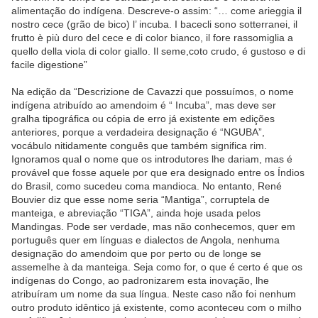
alimentação do indígena. Descreve-o assim: “… come arieggia il
nostro cece (grão de bico) l’ incuba. I bacecli sono sotterranei, il
frutto è più duro del cece e di color bianco, il fore rassomiglia a
quello della viola di color giallo. Il seme,coto crudo, é gustoso e di
facile digestione”
Na edição da “Descrizione de Cavazzi que possuímos, o nome
indígena atribuído ao amendoim é “ Incuba”, mas deve ser
gralha tipográfica ou cópia de erro já existente em edições
anteriores, porque a verdadeira designação é “NGUBA”,
vocábulo nitidamente conguês que também significa rim.
Ignoramos qual o nome que os introdutores lhe dariam, mas é
provável que fosse aquele por que era designado entre os Índios
do Brasil, como sucedeu coma mandioca. No entanto, René
Bouvier diz que esse nome seria “Mantiga”, corruptela de
manteiga, e abreviação “TIGA”, ainda hoje usada pelos
Mandingas. Pode ser verdade, mas não conhecemos, quer em
português quer em línguas e dialectos de Angola, nenhuma
designação do amendoim que por perto ou de longe se
assemelhe à da manteiga. Seja como for, o que é certo é que os
indígenas do Congo, ao padronizarem esta inovação, lhe
atribuíram um nome da sua língua. Neste caso não foi nenhum
outro produto idêntico já existente, como aconteceu com o milho