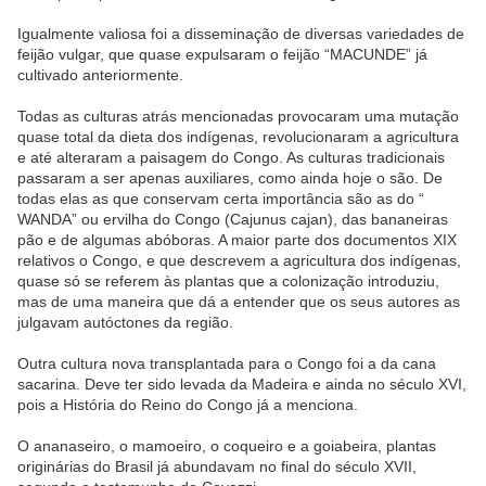
Igualmente valiosa foi a disseminação de diversas variedades de
feijão vulgar, que quase expulsaram o feijão “MACUNDE” já
cultivado anteriormente.
Todas as culturas atrás mencionadas provocaram uma mutação
quase total da dieta dos indígenas, revolucionaram a agricultura
e até alteraram a paisagem do Congo. As culturas tradicionais
passaram a ser apenas auxiliares, como ainda hoje o são. De
todas elas as que conservam certa importância são as do “
WANDA” ou ervilha do Congo (Cajunus cajan), das bananeiras
pão e de algumas abóboras. A maior parte dos documentos XIX
relativos o Congo, e que descrevem a agricultura dos indígenas,
quase só se referem às plantas que a colonização introduziu,
mas de uma maneira que dá a entender que os seus autores as
julgavam autóctones da região.
Outra cultura nova transplantada para o Congo foi a da cana
sacarina. Deve ter sido levada da Madeira e ainda no século XVI,
pois a História do Reino do Congo já a menciona.
O ananaseiro, o mamoeiro, o coqueiro e a goiabeira, plantas
originárias do Brasil já abundavam no final do século XVII,