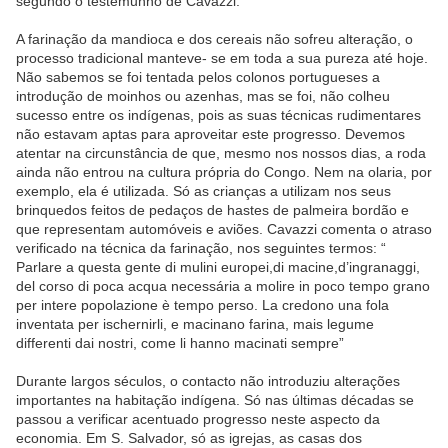
segundo o testemunho de Cavazzi.
A farinação da mandioca e dos cereais não sofreu alteração, o
processo tradicional manteve- se em toda a sua pureza até hoje.
Não sabemos se foi tentada pelos colonos portugueses a
introdução de moinhos ou azenhas, mas se foi, não colheu
sucesso entre os indígenas, pois as suas técnicas rudimentares
não estavam aptas para aproveitar este progresso. Devemos
atentar na circunstância de que, mesmo nos nossos dias, a roda
ainda não entrou na cultura própria do Congo. Nem na olaria, por
exemplo, ela é utilizada. Só as crianças a utilizam nos seus
brinquedos feitos de pedaços de hastes de palmeira bordão e
que representam automóveis e aviões. Cavazzi comenta o atraso
verificado na técnica da farinação, nos seguintes termos: “
Parlare a questa gente di mulini europei,di macine,d’ingranaggi,
del corso di poca acqua necessária a molire in poco tempo grano
per intere popolazione è tempo perso. La credono una fola
inventata per ischernirli, e macinano farina, mais legume
differenti dai nostri, come li hanno macinati sempre”
Durante largos séculos, o contacto não introduziu alterações
importantes na habitação indígena. Só nas últimas décadas se
passou a verificar acentuado progresso neste aspecto da
economia. Em S. Salvador, só as igrejas, as casas dos