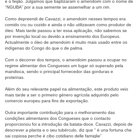
e o feijão. Julgamos que baptizaram o amendoim com o nome de
“NGUBA” por a sua semente se assemelhar a um rim.
Como depreendi de Cavazzi, o amendoim nesses tempos era
comido cru ou cozido e ainda o não utilizavam como produtor de
óleo. Mais tarde passou a ter essa aplicação, não sabemos se
por invenção local ou devido a ensinamento dos Europeus.
Actualmente o óleo de amendoim é muito mais usado entre os
indígenas do Congo do que o de palma.
Com o decorrer dos tempos, o amendoim passou a ocupar no
regime alimentar dos Congueses um lugar só superado pela
mandioca, sendo o principal fornecedor das gorduras e
proteínas.
Além do seu relevante papel na alimentação, este produto veio
mais tarde a ser o primeiro género agrícola adquirido pelo
comercio europeu para fins de exportação.
Outra importante contribuição para o melhoramento das
condições alimentares dos Congueses que o contacto
proporcionou foi a introdução da batata-doce. Cavazzi, depois de
descrever a planta e o seu tubérculo, diz que “ é una fortuna che
sai copiosa perche è cibo cotidiano delle famiglie”