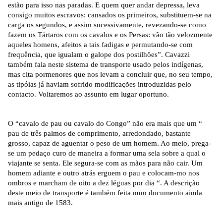
estão para isso nas paradas. E quem quer andar depressa, leva
consigo muitos escravos: cansados os primeiros, substituem-se na
carga os segundos, e assim sucessivamente, revezando-se como
fazem os Tártaros com os cavalos e os Persas: vão tão velozmente
aqueles homens, afeitos a tais fadigas e permutando-se com
frequência, que igualam o galope dos postilhões”. Cavazzi
também fala neste sistema de transporte usado pelos indígenas,
mas cita pormenores que nos levam a concluir que, no seu tempo,
as tipóias já haviam sofrido modificações introduzidas pelo
contacto. Voltaremos ao assunto em lugar oportuno.
O “cavalo de pau ou cavalo do Congo” não era mais que um “
pau de três palmos de comprimento, arredondado, bastante
grosso, capaz de aguentar o peso de um homem. Ao meio, prega-
se um pedaço curo de maneira a formar uma sela sobre a qual o
viajante se senta. Ele segura-se com as mãos para não cair. Um
homem adiante e outro atrás erguem o pau e colocam-mo nos
ombros e marcham de oito a dez léguas por dia “. A descrição
deste meio de transporte é também feita num documento ainda
mais antigo de 1583.