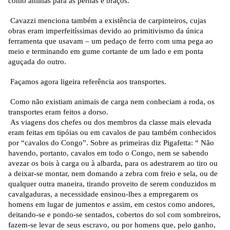
como anilhas para as pernas e braços.
Cavazzi menciona também a existência de carpinteiros, cujas
obras eram imperfeitíssimas devido ao primitivismo da única
ferramenta que usavam – um pedaço de ferro com uma pega ao
meio e terminando em gume cortante de um lado e em ponta
aguçada do outro.
Façamos agora ligeira referência aos transportes.
Como não existiam animais de carga nem conheciam a roda, os
transportes eram feitos a dorso.
As viagens dos chefes ou dos membros da classe mais elevada
eram feitas em tipóias ou em cavalos de pau também conhecidos
por “cavalos do Congo”. Sobre as primeiras diz Pigafetta: “ Não
havendo, portanto, cavalos em todo o Congo, nem se sabendo
avezar os bois à carga ou à albarda, para os adestrarem ao tiro ou
a deixar-se montar, nem domando a zebra com freio e sela, ou de
qualquer outra maneira, tirando proveito de serem conduzidos m
cavalgaduras, a necessidade ensinou-lhes a empregarem os
homens em lugar de jumentos e assim, em cestos como andores,
deitando-se e pondo-se sentados, cobertos do sol com sombreiros,
fazem-se levar de seus escravo, ou por homens que, pelo ganho,