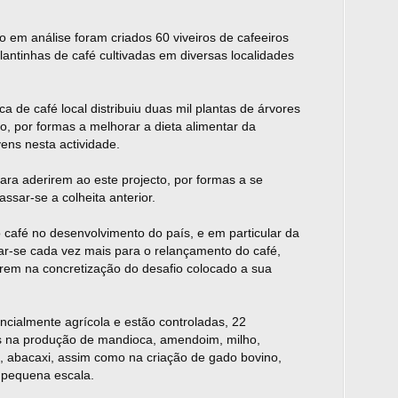
em análise foram criados 60 viveiros de cafeeiros
lantinhas de café cultivadas em diversas localidades
ca de café local distribuiu duas mil plantas de árvores
ão, por formas a melhorar a dieta alimentar da
ens nesta actividade.
a aderirem ao este projecto, por formas a se
ssar-se a colheita anterior.
 café no desenvolvimento do país, e em particular da
har-se cada vez mais para o relançamento do café,
arem na concretização do desafio colocado a sua
cialmente agrícola e estão controladas, 22
s na produção de mandioca, amendoim, milho,
e, abacaxi, assim como na criação de gado bovino,
m pequena escala.