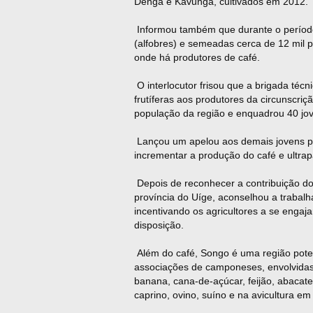
Denga e Kavunga, cultivados em 2012.
Informou também que durante o período 
(alfobres) e semeadas cerca de 12 mil p
onde há produtores de café.
O interlocutor frisou que a brigada técni
frutíferas aos produtores da circunscriç
população da região e enquadrou 40 jov
Lançou um apelou aos demais jovens par
incrementar a produção do café e ultrapa
Depois de reconhecer a contribuição do
província do Uíge, aconselhou a trabal
incentivando os agricultores a se engaj
disposição.
Além do café, Songo é uma região poten
associações de camponeses, envolvida
banana, cana-de-açúcar, feijão, abacat
caprino, ovino, suíno e na avicultura e