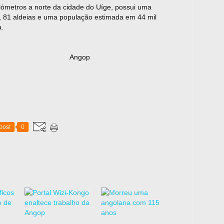
lómetros a norte da cidade do Uíge, possui uma
, 81 aldeias e uma população estimada em 44 mil
a.
gop
post
0