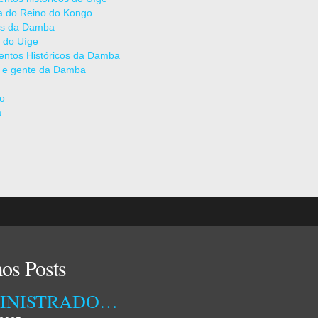
ia do Reino do Kongo
as da Damba
 do Uíge
ntos Históricos da Damba
 e gente da Damba
a
ão
a
os Posts
ADMINISTRADORA MUNICIPAL DA DAMBA RECEBEU ONTEM TÉCNICOS DA EMPRESA OSSIYETO