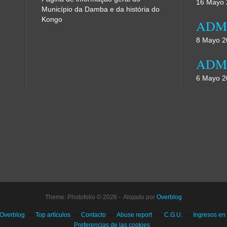
16 Mayo 
Município da Damba e da história do
Kongo
8 Mayo 2
6 Mayo 2
Theme: Photofolio © 2026 - Alojado por
Overblog
 Overblog
Top artículos
Contacto
Abuse report
C.G.U.
Ingresos en
Preferencias de las cookies