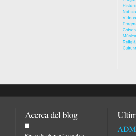
Histór
Notíci
Vídeos
Fragme
Coisas
Músic
Religi
Cultur
Acerca del blog
Ultim
Página de informação geral do