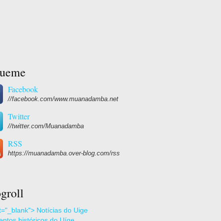
gueme
Facebook
//facebook.com/www.muanadamba.net
Twitter
//twitter.com/Muanadamba
RSS
https://muanadamba.over-blog.com/rss
groll
et="_blank"> Notícias do Uige
ntos históricos do Uíge