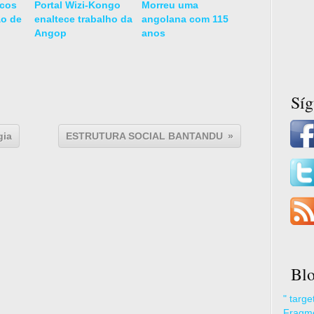
icos
Portal Wizi-Kongo
Morreu uma
ão de
enaltece trabalho da
angolana com 115
Angop
anos
Sí
gia
ESTRUTURA SOCIAL BANTANDU
Blo
" targ
Fragme