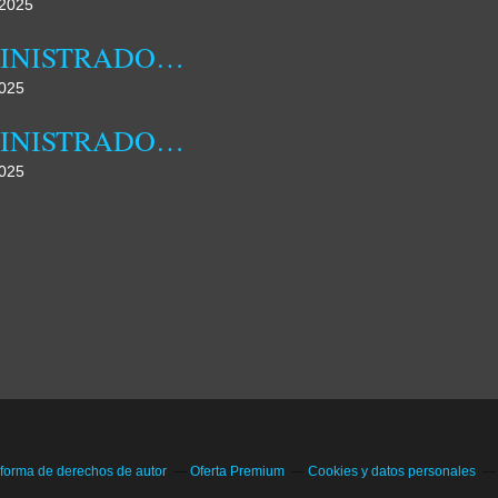
2025
ADMINISTRADORA MUNICIPAL DA DAMBA REALIZOU HOJE JORNADA DE CAMPO
025
ADMINISTRADORA MUNICIPAL DA DAMBA DESTACA FAMÍLIA COMO NÚCLEO FUNDAMENTAL DA SOCIEDADE
025
 forma de derechos de autor
Oferta Premium
Cookies y datos personales