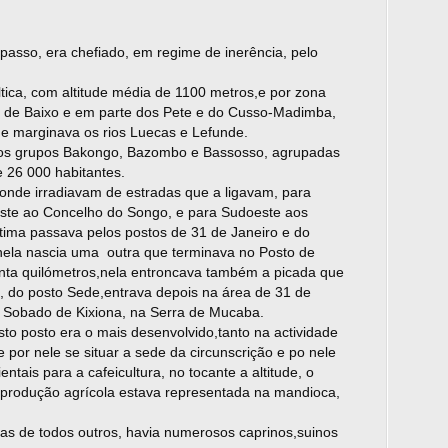
 passo, era chefiado, em regime de inerência, pelo
ltica, com altitude média de 1100 metros,e por zona
 de Baixo e em parte dos Pete e do Cusso-Madimba,
e marginava os rios Luecas e Lefunde.
 dos grupos Bakongo, Bazombo e Bassosso, agrupadas
e 26 000 habitantes.
onde irradiavam de estradas que a ligavam, para
ste ao Concelho do Songo, e para Sudoeste aos
tima passava pelos postos de 31 de Janeiro e do
nela nascia uma outra que terminava no Posto de
inta quilómetros,nela entroncava também a picada que
, do posto Sede,entrava depois na área de 31 de
o Sobado de Kixiona, na Serra de Mucaba.
to posto era o mais desenvolvido,tanto na actividade
 por nele se situar a sede da circunscrição e po nele
tais para a cafeicultura, no tocante a altitude, o
e produção agrícola estava representada na mandioca,
nas de todos outros, havia numerosos caprinos,suinos