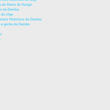
ia do Reino do Kongo
as da Damba
 do Uíge
ntos Históricos da Damba
 e gente da Damba
a
ão
a