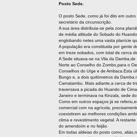
Posto Sede.
O posto Sede, como já foi dito em outro
secretário da circunscrição.
A sua área distribuia-se pela zona planá
de média altitude do Sobado do Huando
englobando netes uma vasta planície qu
A população era constituida por gente
em treze sobados, com total de cerca d
A Sede situava-se na Vila da Damba,de 
Norte ao Conselho do Zombo,para o Oe
Conselhos do Uíge e de Ambaca.Esta úl
Bungo e, a dois quilómetros da Damba.
Camatambu. Mais adiante,a cerca de tr
traversava a picada do Huando de Cima
Janeiro e terminava na Kinzala, sede d
Como em outros espaços já se referiu,es
comercial com na agrícola, precisamente
coexistirem as melhores condições ambien
clima e revestimento vegetal. A restant
do amendoím e no feijão.
Em todas aldeias do posto como, aliás,