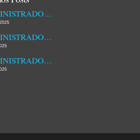
ADMINISTRADORA MUNICIPAL DA DAMBA RECEBEU ONTEM TÉCNICOS DA EMPRESA OSSIYETO
2025
ADMINISTRADORA MUNICIPAL DA DAMBA REALIZOU HOJE JORNADA DE CAMPO
025
ADMINISTRADORA MUNICIPAL DA DAMBA DESTACA FAMÍLIA COMO NÚCLEO FUNDAMENTAL DA SOCIEDADE
025