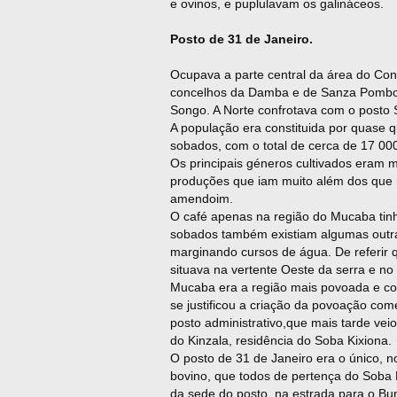
e ovinos, e puplulavam os galináceos.
Posto de 31 de Janeiro.
Ocupava a parte central da área do Conce
concelhos da Damba e de Sanza Pombo
Songo. A Norte confrotava com o posto 
A população era constituida por quase
sobados, com o total de cerca de 17 000
Os principais géneros cultivados eram 
produções que iam muito além dos que 
amendoim.
O café apenas na região do Mucaba tin
sobados também existiam algumas outra 
marginando cursos de água. De referir 
situava na vertente Oeste da serra e no 
Mucaba era a região mais povoada e co
se justificou a criação da povoação com
posto administrativo,que mais tarde vei
do Kinzala, residência do Soba Kixiona.
O posto de 31 de Janeiro era o único, n
bovino, que todos de pertença do Soba 
da sede do posto, na estrada para o Bu