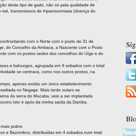
ção deste tipo de gado, não só pela qualidade de
-tsé, transmissora de tripanosomiase (doença do
 confrontando com o Norte com o posto de 31 de
Sí
ge, do Concelho da Ambaca, a Nascente com o Posto
ente com os postos sedes dos concelhos do Uíge e do
sossos e bahungos, agrupada em 9 sobados com o total
ctividade se centrava, como nos outros postos, na
empo, apenas existiu um único estabelecimento
ma sediada no Negage. Mais tarde outars se
óxima da serra do Mucaba, veio a ser implantada
bovino.Isto é após da minha saída da Damba.
Blo
 mais pobre.
" targ
sos e Bazombos, distribuidas em 4 sobados,num total
Fragme