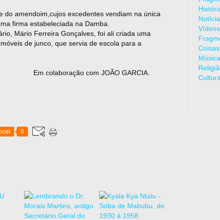
Histór
o e do amendoim,cujos excedentes vendiam na única
Notíci
e uma firma estabeleciada na Damba.
Vídeos
ário, Mário Ferreira Gonçalves, foi ali criada uma
Fragme
 móveis de junco, que servia de escola para a
Coisas
Músic
Religi
 com JOÃO GARCIA.
Cultur
post
0