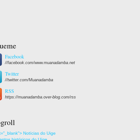
gueme
Facebook
//facebook.com/www.muanadamba.net
Twitter
//twitter.com/Muanadamba
RSS
https://muanadamba.over-blog.com/rss
groll
et="_blank"> Notícias do Uige
ntos históricos do Uíge