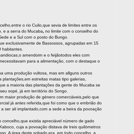
lho,entre o rio Cuilo,que sevia de limites entre os
, e a serra do Mucaba
,
no limite com o conselho do
Sede e a Sul com o posto do Bungo.
 que exclusivamente de Bassossos, agrupadas em 15
 habitantes.
mandiocas,o amendoim e o feijãotodos eles com
necessitavam para a alimentação, com o destaque o
ha uma produção vultosa, mas em allguns outros
plantações,em estreitas matas tipo galerias,
que a maioria das plantações da gente do Mucaba se
seu sopé, já em território do Songo.
m maior produção de género comerciáveis,pelo que
ercial já antes referida,que foi como que o embrião do
o a ser ali implantado,com a sede a beira da povoação
o concelho,que existia apreciável número de gado
Kaboco, cuja a povoação distava de treis quilómetros
ngo. A área deste sobado era, em todo concelho, a