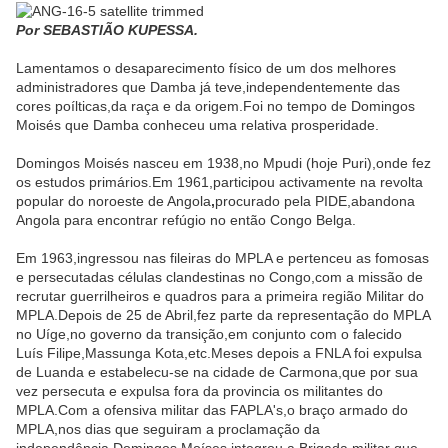
Por SEBASTIÃO KUPESSA.
Lamentamos o desaparecimento físico de um dos melhores
administradores que Damba já teve,independentemente das
cores poílticas,da raça e da origem.Foi no tempo de Domingos
Moisés que Damba conheceu uma relativa prosperidade.
Domingos Moisés nasceu em 1938,no Mpudi (hoje Puri),onde fez
os estudos primários.Em 1961,participou activamente na revolta
popular do noroeste de Angola
,
procurado pela PIDE,abandona
Angola para encontrar refúgio no então Congo Belga.
Em 1963,ingressou nas fileiras do MPLA e pertenceu as fomosas
e persecutadas células clandestinas no Congo,com a missão de
recrutar guerrilheiros e quadros para a primeira região Militar do
MPLA.Depois de 25 de Abril,fez parte da representação do MPLA
no Uíge,no governo da transição,em conjunto com o falecido
Luís Filipe,Massunga Kota,etc.Meses depois a FNLA foi expulsa
de Luanda e estabelecu-se na cidade de Carmona,que por sua
vez persecuta e expulsa fora da provincia os militantes do
MPLA.Com a ofensiva militar das FAPLA's,o braço armado do
MPLA,nos dias que seguiram a proclamação da