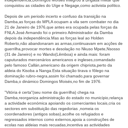
independência,Domingos Moíses integrou a Brigada militar que
conquistou as cidades do Uíge e Negage,como activista político.
Depois de um periodo incerto e confuso da transição na
Damba,as forças do MPLA ocupam a vila sem combater no dia
21 de Janeiro de 1976,que antes era ocupada pelas forças da
FNLA.José Armando foi o primeiro Administrador da Damba
depois da independência.Mas as forças leal ao Holden
Roberto,não abandonaram as armas,continuavam em acções de
guerrilha,provocar mortes e desolação no Nkuso Mpete,Nsosso
(31 de Janeiro) e no Wando(Lêmboa) e ainda mais: foram
caputurados mercenários americanos e ingleses,comandado
pelo famoso Callán,americano da origem chipriota,perto da
aldeia do Kisoba a Nanga.Esta situação tirava o fôlego na
dominação rubro-negra,assim foi chamado,para governar
Damba,o dinámico Domingos Moisés,no fim de 1976.
"Vitória é certa"(seu nome da guerrilha) chega na
Damba,reorganiza administração do estado no município,relança
a actividade económica apoiando os comerciantes locais,cria os
sectores em substituição das regedorias ,nomeia os
coordenadores (antigos sobas),acolhe os refugiados e
regressados internos como externos,apoia a construções de
ecolas nas aldeias mais recuadas,incentiva as actividades