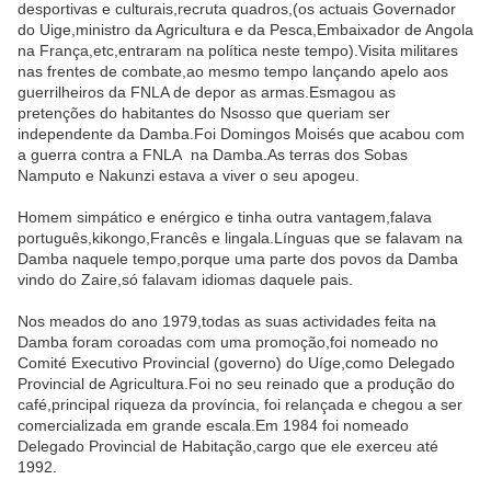
desportivas e culturais,recruta quadros,(os actuais Governador
do Uige,ministro da Agricultura e da Pesca,Embaixador de Angola
na França,etc,entraram na política neste tempo).Visita militares
nas frentes de combate,ao mesmo tempo lançando apelo aos
guerrilheiros da FNLA de depor as armas.Esmagou as
pretenções do habitantes do Nsosso que queriam ser
independente da Damba.Foi Domingos Moisés que acabou com
a guerra contra a FNLA na Damba.As terras dos Sobas
Namputo e Nakunzi estava a viver o seu apogeu.
Homem simpático e enérgico e tinha outra vantagem,falava
português,kikongo,Francês e lingala.Línguas que se falavam na
Damba naquele tempo,porque uma parte dos povos da Damba
vindo do Zaire,só falavam idiomas daquele pais.
Nos meados do ano 1979,todas as suas actividades feita na
Damba foram coroadas com uma promoção,foi nomeado no
Comité Executivo Provincial (governo) do Uíge,como Delegado
Provincial de Agricultura.Foi no seu reinado que a produção do
café,principal riqueza da província, foi relançada e chegou a ser
comercializada em grande escala.Em 1984 foi nomeado
Delegado Provincial de Habitação,cargo que ele exerceu até
1992.