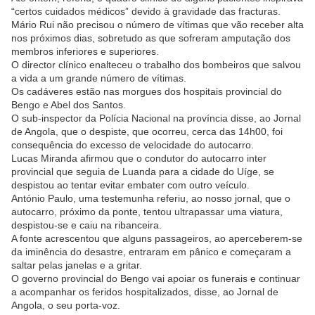
“certos cuidados médicos” devido à gravidade das fracturas.
Mário Rui não precisou o número de vítimas que vão receber alta
nos próximos dias, sobretudo as que sofreram amputação dos
membros inferiores e superiores.
O director clínico enalteceu o trabalho dos bombeiros que salvou
a vida a um grande número de vítimas.
Os cadáveres estão nas morgues dos hospitais provincial do
Bengo e Abel dos Santos.
O sub-inspector da Polícia Nacional na província disse, ao Jornal
de Angola, que o despiste, que ocorreu, cerca das 14h00, foi
consequência do excesso de velocidade do autocarro.
Lucas Miranda afirmou que o condutor do autocarro inter
provincial que seguia de Luanda para a cidade do Uíge, se
despistou ao tentar evitar embater com outro veículo.
António Paulo, uma testemunha referiu, ao nosso jornal, que o
autocarro, próximo da ponte, tentou ultrapassar uma viatura,
despistou-se e caiu na ribanceira.
A fonte acrescentou que alguns passageiros, ao aperceberem-se
da iminência do desastre, entraram em pânico e começaram a
saltar pelas janelas e a gritar.
O governo provincial do Bengo vai apoiar os funerais e continuar
a acompanhar os feridos hospitalizados, disse, ao Jornal de
Angola, o seu porta-voz.