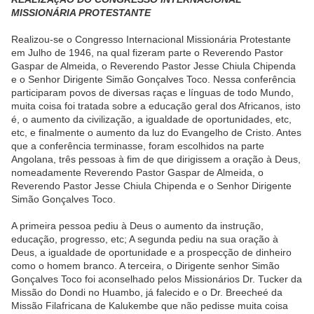
MISSIONÁRIA PROTESTANTE
Realizou-se o Congresso Internacional Missionária Protestante
em Julho de 1946, na qual fizeram parte o Reverendo Pastor
Gaspar de Almeida, o Reverendo Pastor Jesse Chiula Chipenda
e o Senhor Dirigente Simão Gonçalves Toco. Nessa conferência
participaram povos de diversas raças e línguas de todo Mundo,
muita coisa foi tratada sobre a educação geral dos Africanos, isto
é, o aumento da civilização, a igualdade de oportunidades, etc,
etc, e finalmente o aumento da luz do Evangelho de Cristo. Antes
que a conferência terminasse, foram escolhidos na parte
Angolana, três pessoas à fim de que dirigissem a oração à Deus,
nomeadamente Reverendo Pastor Gaspar de Almeida, o
Reverendo Pastor Jesse Chiula Chipenda e o Senhor Dirigente
Simão Gonçalves Toco.
A primeira pessoa pediu à Deus o aumento da instrução,
educação, progresso, etc; A segunda pediu na sua oração à
Deus, a igualdade de oportunidade e a prospecção de dinheiro
como o homem branco. A terceira, o Dirigente senhor Simão
Gonçalves Toco foi aconselhado pelos Missionários Dr. Tucker da
Missão do Dondi no
Huambo, já falecido e o Dr. Breecheé da
Missão Filafricana de Kalukembe que não pedisse muita coisa