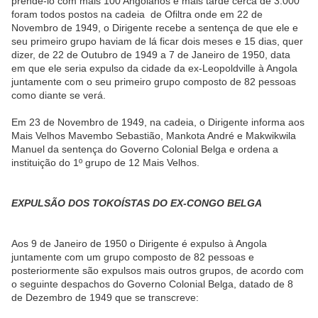
prende-lo com mais 100 Angolanos e mais tarde cerca de 3.000
foram todos postos na cadeia
de Ofiltra onde em 22 de
Novembro de 1949, o Dirigente recebe a sentença de que ele e
seu primeiro grupo haviam de lá ficar dois meses e 15 dias, quer
dizer, de 22 de Outubro de 1949 a 7 de Janeiro de 1950, data
em que ele seria expulso da cidade da ex-Leopoldville à Angola
juntamente com o seu primeiro grupo composto de 82 pessoas
como diante se verá.
Em 23 de Novembro de 1949, na cadeia, o Dirigente informa aos
Mais Velhos Mavembo Sebastião, Mankota André e Makwikwila
Manuel da sentença do Governo Colonial Belga e ordena a
instituição do 1º grupo de 12 Mais Velhos.
EXPULSÃO DOS TOKOÍSTAS DO EX-CONGO BELGA
Aos 9 de Janeiro de 1950 o Dirigente é expulso à Angola
juntamente com um grupo composto de 82 pessoas e
posteriormente são expulsos mais outros grupos, de acordo com
o seguinte despachos do Governo Colonial Belga, datado de 8
de Dezembro de 1949 que se transcreve: