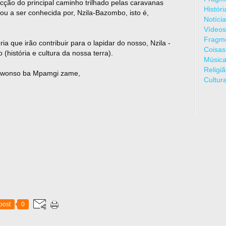
ção do principal caminho trilhado pelas caravanas
Histór
ou a ser conhecida por, Nzila-Bazombo, isto é,
Notíci
Vídeos
Fragme
a que irão contribuir para o lapidar do nosso, Nzila -
Coisas
história e cultura da nossa terra).
Músic
Religi
 Awonso ba Mpamgi zame,
Cultur
post
0