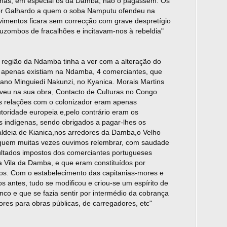
inhas, em especial os da Damba, não o pagassem. Os
or Galhardo a quem o soba Namputu ofendeu na
vimentos ficara sem correcção com grave despretígio
ombos de fracalhões e incitavam-nos à rebeldia"
 região da Ndamba tinha a ver com a alteração do
9 apenas existiam na Ndamba, 4 comerciantes, que
ano Minguiedi Nakunzi, no Kyanica. Morais Martins
eveu na sua obra, Contacto de Culturas no Congo
as relações com o colonizador eram apenas
toridade europeia e,pelo contrário eram os
 indígenas, sendo obrigados a pagar-lhes os
ldeia de Kianica,nos arredores da Damba,o Velho
a quem muitas vezes ouvimos relembrar, com saudade
ultados impostos dos comerciantes portugueses
 a Vila da Damba, e que eram constituídos por
os. Com o estabelecimento das capitanias-mores e
os antes, tudo se modificou e criou-se um espírito de
nco e que se fazia sentir por intermédio da cobrança
ores para obras públicas, de carregadores, etc"