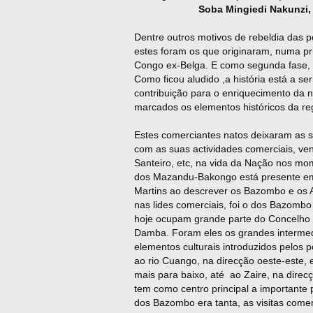
Soba Mingiedi Nakunzi, no mei
Dentre outros motivos de rebeldia das 
estes foram os que originaram, numa pr
Congo ex-Belga. E como segunda fase, 
Como ficou aludido ,a história está a s
contribuição para o enriquecimento da no
marcados os elementos históricos da reg
Estes comerciantes natos deixaram as 
com as suas actividades comerciais, ve
Santeiro, etc, na vida da Nação nos mo
dos Mazandu-Bakongo está presente em 
Martins ao descrever os Bazombo e os 
nas lides comerciais, foi o dos Bazomb
hoje ocupam grande parte do Concelho
Damba. Foram eles os grandes intermedi
elementos culturais introduzidos pelos
ao rio Cuango, na direcção oeste-este, 
mais para baixo, até ao Zaire, na dire
tem como centro principal a importante 
dos Bazombo era tanta, as visitas comer