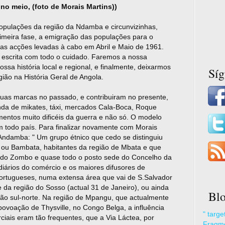
o, (foto de Morais Martins))
populações da região da Ndamba e circunvizinhas,
imeira fase, a emigração das populações para o
as acções levadas à cabo em Abril e Maio de 1961.
er escrita com todo o cuidado. Faremos a nossa
ssa história local e regional, e finalmente, deixarmos
Sí
ião na História Geral de Angola.
suas marcas no passado, e contribuiram no presente,
nda de mikates, táxi, mercados Cala-Boca, Roque
mentos muito dificéis da guerra e não só. O modelo
todo país. Para finalizar novamente com Morais
Andamba: " Um grupo étnico que cedo se distinguiu
o ou Bambata, habitantes da região de Mbata e que
 do Zombo e quase todo o posto sede do Concelho da
ários do comércio e os maiores difusores de
 portugueses, numa extensa área que vai de S.Salvador
e da região do Sosso (actual 31 de Janeiro), ou ainda
Blo
cção sul-norte. Na região de Mpangu, que actualmente
povoação de Thysville, no Congo Belga, a influência
" targ
ciais eram tão frequentes, que a Via Láctea, por
Fragme