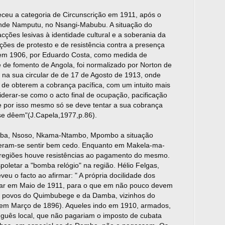
eu a categoria de Circunscrição em 1911, após o
ande Namputu, no Nsangi-Mabubu. A situação do
cções lesivas à identidade cultural e a soberania da
ões de protesto e de resistência contra a presença
 em 1906, por Eduardo Costa, como medida de
 de fomento de Angola, foi normalizado por Norton de
 na sua circular de de 17 de Agosto de 1913, onde
o de obterem a cobrança pacífica, com um intuito mais
siderar-se como o acto final de ocupação, pacificação
 e por isso mesmo só se deve tentar a sua cobrança
se dêem"(J.Capela,1977,p.86).
amba, Nsoso, Nkama-Ntambo, Mpombo a situação
izeram-se sentir bem cedo. Enquanto em Makela-ma-
regiões houve resistências ao pagamento do mesmo.
letar a "bomba relógio" na região. Hélio Felgas,
eu o facto ao afirmar: " A própria docilidade dos
ar em Maio de 1911, para o que em não pouco devem
os povos do Quimbubege e da Damba, vizinhos do
em Março de 1896). Aqueles indo em 1910, armados,
tuguês local, que não pagariam o imposto de cubata