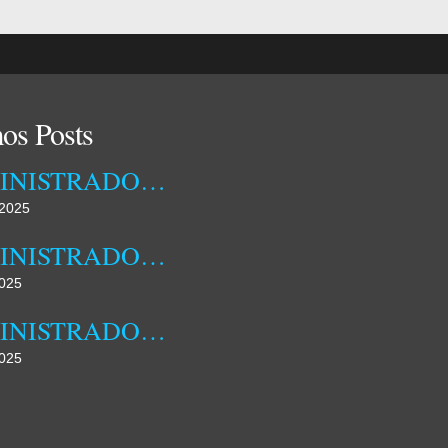
os Posts
ADMINISTRADORA MUNICIPAL DA DAMBA RECEBEU ONTEM TÉCNICOS DA EMPRESA OSSIYETO
2025
ADMINISTRADORA MUNICIPAL DA DAMBA REALIZOU HOJE JORNADA DE CAMPO
025
ADMINISTRADORA MUNICIPAL DA DAMBA DESTACA FAMÍLIA COMO NÚCLEO FUNDAMENTAL DA SOCIEDADE
025