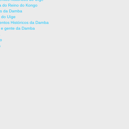
ia do Reino do Kongo
as da Damba
 do Uíge
ntos Históricos da Damba
 e gente da Damba
a
ão
a