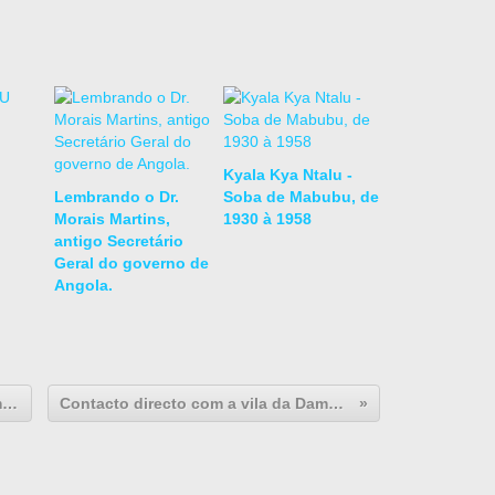
Kyala Kya Ntalu -
Lembrando o Dr.
Soba de Mabubu, de
Morais Martins,
1930 à 1958
antigo Secretário
Geral do governo de
Angola.
O ataque do 2 de Maio no Boletim Geral Ultramarino.
Contacto directo com a vila da Damba, atravêz do CADA