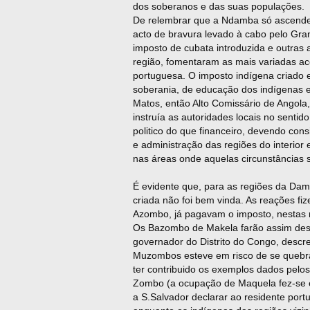
dos soberanos e das suas populações.
De relembrar que a Ndamba só ascendec
acto de bravura levado à cabo pelo Gr
imposto de cubata introduzida e outras a
região, fomentaram as mais variadas acç
portuguesa. O imposto indígena criado
soberania, de educação dos indígenas e
Matos, então Alto Comissário de Angola,
instruía as autoridades locais no sentid
politico do que financeiro, devendo con
e administração das regiões do interior
nas áreas onde aquelas circunstâncias 
É evidente que, para as regiões da D
criada não foi bem vinda. As reações f
Azombo, já pagavam o imposto, nestas 
Os Bazombo de Makela farão assim despo
governador do Distrito do Congo, descrev
Muzombos esteve em risco de se quebr
ter contribuido os exemplos dados pel
Zombo (a ocupação de Maquela fez-se 
a S.Salvador declarar ao residente por