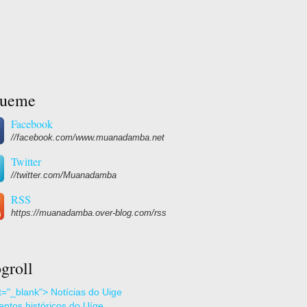
gueme
Facebook
//facebook.com/www.muanadamba.net
Twitter
//twitter.com/Muanadamba
RSS
https://muanadamba.over-blog.com/rss
groll
et="_blank"> Notícias do Uige
ntos históricos do Uíge