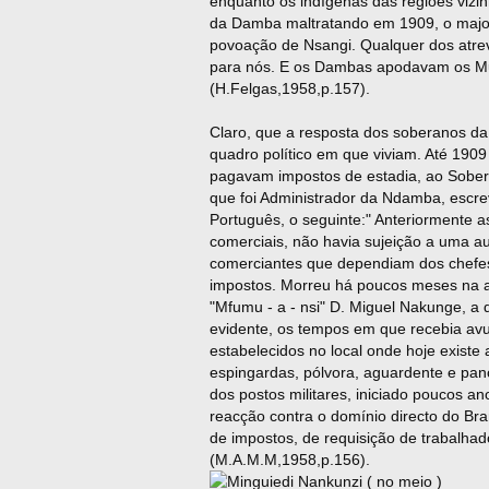
enquanto os indígenas das regiões viz
da Damba maltratando em 1909, o maj
povoação de Nsangi. Qualquer dos atre
para nós. E os Dambas apodavam os Muz
(H.Felgas,1958,p.157).
Claro, que a resposta dos soberanos da
quadro político em que viviam. Até 190
pagavam impostos de estadia, ao Sober
que foi Administrador da Ndamba, escr
Português, o seguinte:" Anteriormente 
comerciais, não havia sujeição a uma au
comerciantes que dependiam dos chefes
impostos. Morreu há poucos meses na a
"Mfumu - a - nsi" D. Miguel Nakunge, 
evidente, os tempos em que recebia av
estabelecidos no local onde hoje existe
espingardas, pólvora, aguardente e pan
dos postos militares, iniciado poucos an
reacção contra o domínio directo do Bra
de impostos, de requisição de trabalhad
(M.A.M.M,1958,p.156).