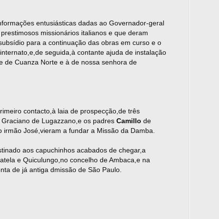
nformações entusiásticas dadas ao Governador-geral
 prestimosos missionários italianos e que deram
 subsídio para a continuação das obras em curso e o
 internato,e,de seguida,à contante ajuda de instalação
 e de Cuanza Norte e à de nossa senhora de
meiro contacto,à laia de prospecção,de três
re Graciano de Lugazzano,e os padres
Camillo
de
o irmão José,vieram a fundar a Missão da Damba.
stinado aos capuchinhos acabados de chegar,a
atela e Quiculungo,no concelho de Ambaca,e na
ta de já antiga dmissão de São Paulo.