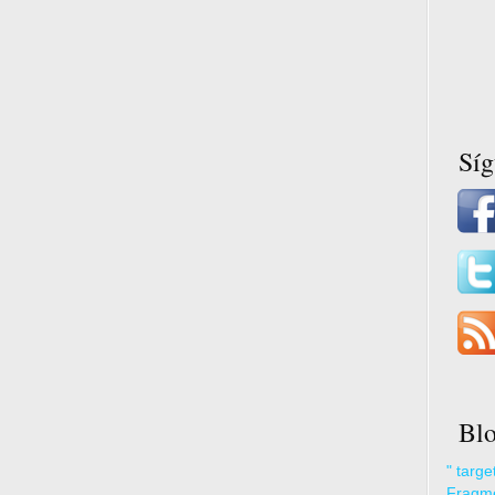
Sí
Blo
" targ
Fragme