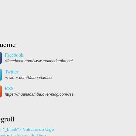
gueme
Facebook
//facebook.com/www.muanadamba.net
Twitter
//twitter.com/Muanadamba
RSS
https://muanadamba.over-blog.com/rss
groll
et="_blank"> Notícias do Uige
ntos históricos do Uíge