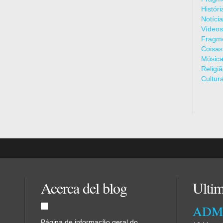
Histór
Notíci
Vídeos
Fragme
Coisas
Músic
Religi
Cultur
Acerca del blog
Ultim
Página de informação geral do