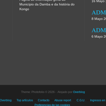
16 Mayo 
Município da Damba e da história do
Kongo
8 Mayo 2
6 Mayo 2
Theme: Photofolio © 2026 - Alojado por
Overblog
 Overblog
Top artículos
Contacto
Abuse report
C.G.U.
Ingresos en
Preferencias de las cookies