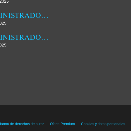
2025
ADMINISTRADORA MUNICIPAL DA DAMBA REALIZOU HOJE JORNADA DE CAMPO
025
ADMINISTRADORA MUNICIPAL DA DAMBA DESTACA FAMÍLIA COMO NÚCLEO FUNDAMENTAL DA SOCIEDADE
025
 forma de derechos de autor
Oferta Premium
Cookies y datos personales