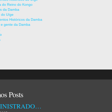
ia do Reino do Kongo
as da Damba
 do Uíge
ntos Históricos da Damba
 e gente da Damba
a
ão
a
os Posts
ADMINISTRADORA MUNICIPAL DA DAMBA RECEBEU ONTEM TÉCNICOS DA EMPRESA OSSIYETO