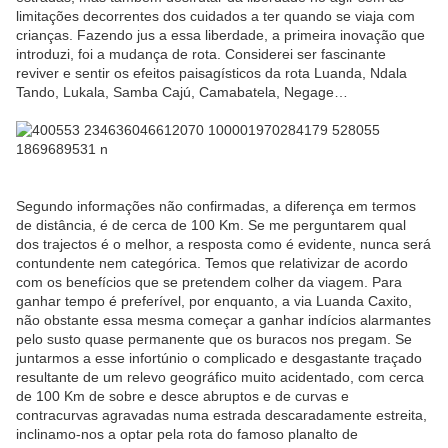
limitações decorrentes dos cuidados a ter quando se viaja com
crianças. Fazendo jus a essa liberdade, a primeira inovação que
introduzi, foi a mudança de rota. Considerei ser fascinante
reviver e sentir os efeitos paisagísticos da rota Luanda, Ndala
Tando, Lukala, Samba Cajú, Camabatela, Negage…
Segundo informações não confirmadas, a diferença em termos
de distância, é de cerca de 100 Km. Se me perguntarem qual
dos trajectos é o melhor, a resposta como é evidente, nunca será
contundente nem categórica. Temos que relativizar de acordo
com os benefícios que se pretendem colher da viagem. Para
ganhar tempo é preferível, por enquanto, a via Luanda Caxito,
não obstante essa mesma começar a ganhar indícios alarmantes
pelo susto quase permanente que os buracos nos pregam. Se
juntarmos a esse infortúnio o complicado e desgastante traçado
resultante de um relevo geográfico muito acidentado, com cerca
de 100 Km de sobre e desce abruptos e de curvas e
contracurvas agravadas numa estrada descaradamente estreita,
inclinamo-nos a optar pela rota do famoso planalto de