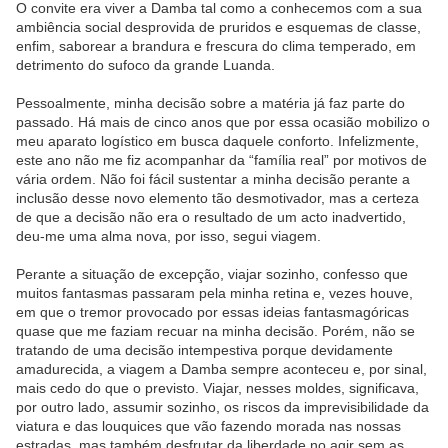
O convite era viver a Damba tal como a conhecemos com a sua
ambiência social desprovida de pruridos e esquemas de classe,
enfim, saborear a brandura e frescura do clima temperado, em
detrimento do sufoco da grande Luanda.
Pessoalmente, minha decisão sobre a matéria já faz parte do
passado. Há mais de cinco anos que por essa ocasião mobilizo o
meu aparato logístico em busca daquele conforto. Infelizmente,
este ano não me fiz acompanhar da “família real” por motivos de
vária ordem. Não foi fácil sustentar a minha decisão perante a
inclusão desse novo elemento tão desmotivador, mas a certeza
de que a decisão não era o resultado de um acto inadvertido,
deu-me uma alma nova, por isso, segui viagem.
Perante a situação de excepção, viajar sozinho, confesso que
muitos fantasmas passaram pela minha retina e, vezes houve,
em que o tremor provocado por essas ideias fantasmagóricas
quase que me faziam recuar na minha decisão. Porém, não se
tratando de uma decisão intempestiva porque devidamente
amadurecida, a viagem a Damba sempre aconteceu e, por sinal,
mais cedo do que o previsto. Viajar, nesses moldes, significava,
por outro lado, assumir sozinho, os riscos da imprevisibilidade da
viatura e das louquices que vão fazendo morada nas nossas
estradas, mas também desfrutar da liberdade no agir sem as