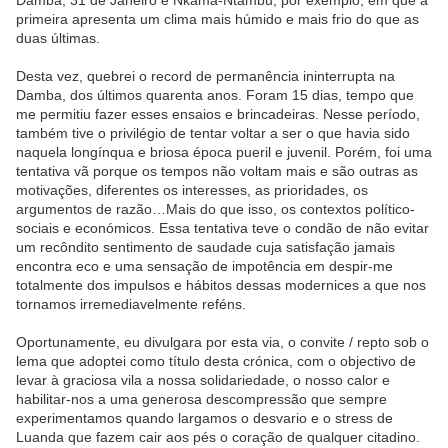
Damba, 31 de Janeiro e Nkama-Ntambu, por exemplo, em que a
primeira apresenta um clima mais húmido e mais frio do que as
duas últimas.
Desta vez, quebrei o record de permanência ininterrupta na
Damba, dos últimos quarenta anos. Foram 15 dias, tempo que
me permitiu fazer esses ensaios e brincadeiras. Nesse período,
também tive o privilégio de tentar voltar a ser o que havia sido
naquela longínqua e briosa época pueril e juvenil. Porém, foi uma
tentativa vã porque os tempos não voltam mais e são outras as
motivações, diferentes os interesses, as prioridades, os
argumentos de razão…Mais do que isso, os contextos político-
sociais e económicos. Essa tentativa teve o condão de não evitar
um recôndito sentimento de saudade cuja satisfação jamais
encontra eco e uma sensação de impotência em despir-me
totalmente dos impulsos e hábitos dessas modernices a que nos
tornamos irremediavelmente reféns.
Oportunamente, eu divulgara por esta via, o convite / repto sob o
lema que adoptei como título desta crónica, com o objectivo de
levar à graciosa vila a nossa solidariedade, o nosso calor e
habilitar-nos a uma generosa descompressão que sempre
experimentamos quando largamos o desvario e o stress de
Luanda que fazem cair aos pés o coração de qualquer citadino.