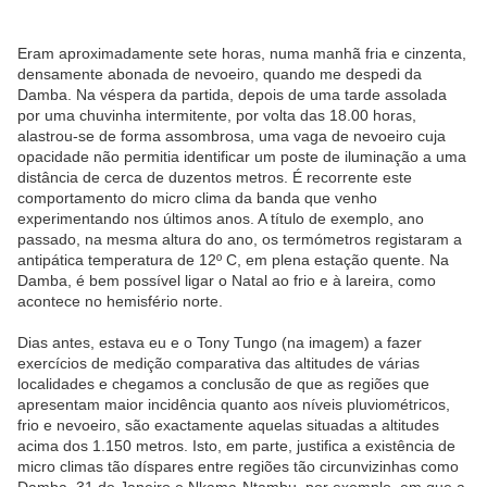
Eram aproximadamente sete horas, numa manhã fria e cinzenta,
densamente abonada de nevoeiro, quando me despedi da
Damba. Na véspera da partida, depois de uma tarde assolada
por uma chuvinha intermitente, por volta das 18.00 horas,
alastrou-se de forma assombrosa, uma vaga de nevoeiro cuja
opacidade não permitia identificar um poste de iluminação a uma
distância de cerca de duzentos metros. É recorrente este
comportamento do micro clima da banda que venho
experimentando nos últimos anos. A título de exemplo, ano
passado, na mesma altura do ano, os termómetros registaram a
antipática temperatura de 12º C, em plena estação quente. Na
Damba, é bem possível ligar o Natal ao frio e à lareira, como
acontece no hemisfério norte.
Dias antes, estava eu e o Tony Tungo (na imagem) a fazer
exercícios de medição comparativa das altitudes de várias
localidades e chegamos a conclusão de que as regiões que
apresentam maior incidência quanto aos níveis pluviométricos,
frio e nevoeiro, são exactamente aquelas situadas a altitudes
acima dos 1.150 metros. Isto, em parte, justifica a existência de
micro climas tão díspares entre regiões tão circunvizinhas como