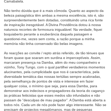
Camabatela.
Não tenho dúvida que é a mais cômoda. Quanto ao aspecto da
beleza paisagística têm ambas a mesma excelência, isto é, são
surpreendentemente bem dotadas, constituindo uma rica fonte
de inspiração inesgotável. A Divina Providência dotou à nossa
natureza recortes de formosura inigualável. Na verdade, fiquei
boquiaberto perante a exuberância daquela paisagem e
questionei-me, vezes sem conta, a razão porque a minha
memória não tinha conservado tão belas imagens.
As reacções ao convite / repto atrás referido, de tão ténues que
foram quase que soaram em surdina e imperceptíveis. Assim,
marcaram presença na Damba, além do meu companheiro e
vizinho, Tony Tungo, com o qual partilhei verdadeiros momentos
alucinantes, pela cumplicidade que nos é característica, pela
diversidade temática das nossas tertúlias sempre acaloradas,
pela semelhança de pontos de vista e interesse em fazer
qualquer coisa, o mínimo que seja, para essa Damba, para
demonstrar aos indecisos e propagadores da teoria do caganço
às práticas feiticistas que esses medos são infundados e não
passam de “desculpas de mau pagador”. A Damba está aberta a
todos nós. Cada um de nós pode fazer algo interessante. Não se
precisam de projectos megalómanos, mas de pequenas