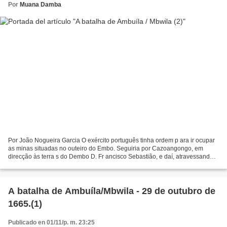
Por
Muana Damba
Por João Nogueira Garcia O exército português tinha ordem p ara ir ocupar
as minas situadas no outeiro do Embo. Seguiria por Cazoangongo, em
direcção às terra s do Dembo D. Fr ancisco Sebastião, e daí, atravessando o
rio Da nde, c aminharia entre os Dembos...
A batalha de Ambuíla/Mbwila - 29 de outubro de
1665.(1)
Publicado en 01/11/p. m. 23:25