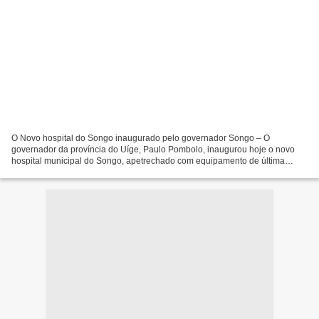
O Novo hospital do Songo inaugurado pelo governador Songo – O
governador da província do Uíge, Paulo Pombolo, inaugurou hoje o novo
hospital municipal do Songo, apetrechado com equipamento de última
geração e com capacidade para internar 70 doentes. A...