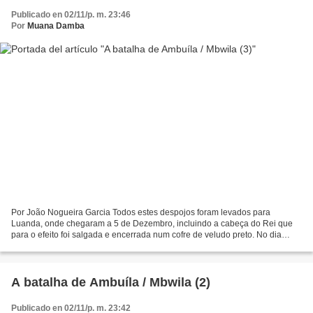
Publicado en 02/11/p. m. 23:46
Por
Muana Damba
Por João Nogueira Garcia Todos estes despojos foram levados para
Luanda, onde chegaram a 5 de Dezembro, incluindo a cabeça do Rei que
para o efeito foi salgada e encerrada num cofre de veludo preto. No dia
seguinte realizou-se um solene funeral com “um...
A batalha de Ambuíla / Mbwila (2)
Publicado en 02/11/p. m. 23:42