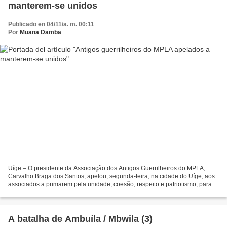
manterem-se unidos
Publicado en 04/11/a. m. 00:11
Por
Muana Damba
Uíge – O presidente da Associação dos Antigos Guerrilheiros do MPLA,
Carvalho Braga dos Santos, apelou, segunda-feira, na cidade do Uíge, aos
associados a primarem pela unidade, coesão, respeito e patriotismo, para
garantir a segurança e o crescimento...
A batalha de Ambuíla / Mbwila (3)