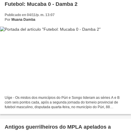
Futebol: Mucaba 0 - Damba 2
Publicado en 04/11/p. m. 13:07
Por
Muana Damba
Uíge - Os mistos dos municípios do Púri e Songo lideram as séries A e B
com seis pontos cada, após a segunda jornada do torneio provincial de
futebol masculino, disputada quarta-feira, no município do Púri, 88
quilómetros da cidade do Uíge, em saudação...
Antigos guerrilheiros do MPLA apelados a