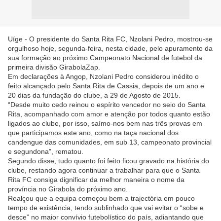
Uíge - O presidente do Santa Rita FC, Nzolani Pedro, mostrou-se
orgulhoso hoje, segunda-feira, nesta cidade, pelo apuramento da
sua formação ao próximo Campeonato Nacional de futebol da
primeira divisão GirabolaZap.
Em declarações à Angop, Nzolani Pedro considerou inédito o
feito alcançado pelo Santa Rita de Cassia, depois de um ano e
20 dias da fundação do clube, a 29 de Agosto de 2015.
“Desde muito cedo reinou o espírito vencedor no seio do Santa
Rita, acompanhado com amor e atenção por todos quanto estão
ligados ao clube, por isso, saímo-nos bem nas três provas em
que participamos este ano, como na taça nacional dos
candengue das comunidades, em sub 13, campeonato provincial
e segundona”, rematou.
Segundo disse, tudo quanto foi feito ficou gravado na história do
clube, restando agora continuar a trabalhar para que o Santa
Rita FC consiga dignificar da melhor maneira o nome da
província no Girabola do próximo ano.
Realçou que a equipa começou bem a trajectória em pouco
tempo de existência, tendo sublinhado que vai evitar o “sobe e
desce” no maior convívio futebolístico do país, adiantando que