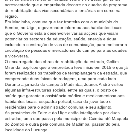
acrescentado que a empreitada decorre no quadro do programa
de reabilitação das vias secundárias e terciárias em curso na
região.
Em Madimba, comuna que faz fronteira com o município do
Bembe, no Uíge, o governador informou aos habitantes locais
que o Governo está a desenvolver várias acções que visam
potenciar os sectores da educação, saúde, energia e água,
incluindo a construção de vias de comunicação, para melhorar a
circulação de pessoas e mercadorias do campo para as cidades
e vice-versa.
O encarregado das obras de reabilitação da estrada, Golfim
Miranda, explicou que a empreitada teve início em 2015 e que já
foram realizados os trabalhos de terraplanagem da estrada, que
compreende duas faixas de rodagem, uma para cada lado.
Durante a jornada de campo à Madimba, Joanes André visitou
algumas infra-estruturas sociais, entre as quais, o posto de
saúde que garante a assistência médica e medicamentosa aos
habitantes locais, esquadra policial, casa da juventude e
residências para o administrador comunal e seu adjunto.
As províncias do Zaire e do Uíge estão interligadas por duas
estradas, uma que passa pelo município do Cuimba até Maquela
do Zombo e outra pela comuna de Madimba, passando pela
localidade do Lucunga.