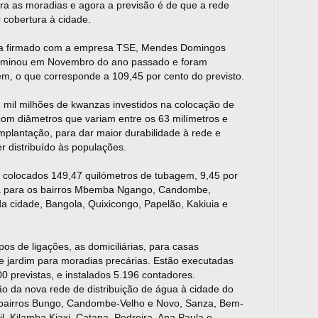
ara as moradias e agora a previsão é de que a rede
 cobertura à cidade.
da firmado com a empresa TSE, Mendes Domingos
 terminou em Novembro do ano passado e foram
m, o que corresponde a 109,45 por cento do previsto.
2 mil milhões de kwanzas investidos na colocação de
om diâmetros que variam entre os 63 milímetros e
mplantação, para dar maior durabilidade à rede e
r distribuído às populações.
 colocados 149,47 quilómetros de tubagem, 9,45 por
ta para os bairros Mbemba Ngango, Candombe,
 da cidade, Bangola, Quixicongo, Papelão, Kakiuia e
pos de ligações, as domiciliárias, para casas
de jardim para moradias precárias. Estão executadas
0 previstas, e instalados 5.196 contadores.
ão da nova rede de distribuição de água à cidade do
 bairros Bungo, Candombe-Velho e Novo, Sanza, Bem-
l, Kilamba Kiaxi, Catapa, Pedreira, Ana Paula e