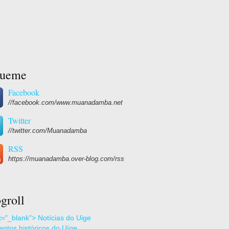
gueme
Facebook
//facebook.com/www.muanadamba.net
Twitter
//twitter.com/Muanadamba
RSS
https://muanadamba.over-blog.com/rss
groll
et="_blank"> Notícias do Uige
ntos históricos do Uíge