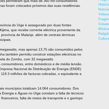
cções permitiram que mais de 360 mil consumidores
Histór
emas foram colocados próximos das suas residências.
Notíci
Vídeos
Fragme
Coisas
rovíncia do Uíge é assegurado por duas fontes
Músic
 Kijima, que recebe corrente eléctrica proveniente da
Religi
província de Malanje, além de centrais térmicas
Cultur
icipais.
0 megawatts, mas apenas 13,75 são consumidos pelos
inha também permitiu construir estações eléctricas no
ela do Zombo, com 32 megawatts.
5 consumidores, entre domésticos e de média tensão.
 Empresa Nacional de Distribuição de Energia (ENDE)
119.3 milhões de facturas cobradas, o equivalente a
mais municípios totalizam 14.064 consumidores. Dos
a Energia e Águas no Uíge constam a falta de técnicos
s financeiros, falta de meios de transporte e o garimpo