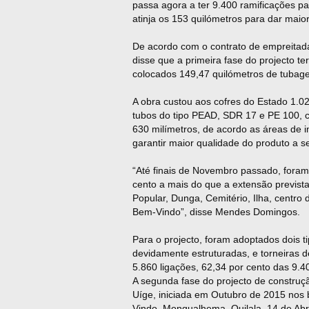
passa agora a ter 9.400 ramificações p
atinja os 153 quilómetros para dar maior
De acordo com o contrato de empreita
disse que a primeira fase do projecto
colocados 149,47 quilómetros de tubage
A obra custou aos cofres do Estado 1.0
tubos do tipo PEAD, SDR 17 e PE 100, c
630 milímetros, de acordo as áreas de i
garantir maior qualidade do produto a se
“Até finais de Novembro passado, foram
cento a mais do que a extensão previs
Popular, Dunga, Cemitério, Ilha, centro
Bem-Vindo”, disse Mendes Domingos.
Para o projecto, foram adoptados dois ti
devidamente estruturadas, e torneiras 
5.860 ligações, 62,34 por cento das 9.40
A segunda fase do projecto de construç
Uíge, iniciada em Outubro de 2015 nos
Vindo, Mongualhema, Quilala, 14 de Abri