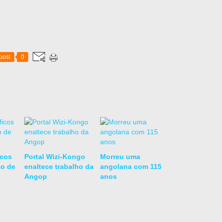
post
0
icos
Portal Wizi-Kongo
Morreu uma
ão de
enaltece trabalho da
angolana com 115
Angop
anos