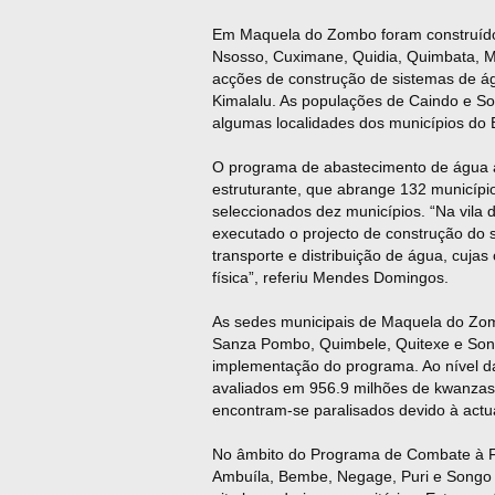
Em Maquela do Zombo foram construíd
Nsosso, Cuximane, Quidia, Quimbata, Ma
acções de construção de sistemas de á
Kimalalu. As populações de Caindo e 
algumas localidades dos municípios do
O programa de abastecimento de água à
estruturante, que abrange 132 município
seleccionados dez municípios. “Na vila
executado o projecto de construção do
transporte e distribuição de água, cuja
física”, referiu Mendes Domingos.
As sedes municipais de Maquela do Zo
Sanza Pombo, Quimbele, Quitexe e Song
implementação do programa. Ao nível da
avaliados em 956.9 milhões de kwanzas.
encontram-se paralisados devido à actu
No âmbito do Programa de Combate à F
Ambuíla, Bembe, Negage, Puri e Songo c