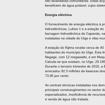
oito lavandarias comunitárias. Estas a
beneficiem de água potável, cujos sist
Energia eléctrica
O fornecimento de energia eléctrica à p
hidroeléctricas, Lukixe 1 e a estação do
barragem hidroeléctrica de Capanda, na 
instaladas na cidade do Uíge e vilas mun
A estação do Kijima recebe cerca de 4
habitantes do município do Uíge. Esta l
Negage, com 12 megawatts, e em Maqu
Calcula-se que existam, no Uíge, 29.18
Durante o terceiro trimestre de 2015, a
arrecadou 92.3 milhões de kwanzas dos 
73,95 por cento.
As centrais térmicas instaladas nos de
principais constrangimentos no sector d
especializados, insuficiência de recurso
e venda de água não tratada.