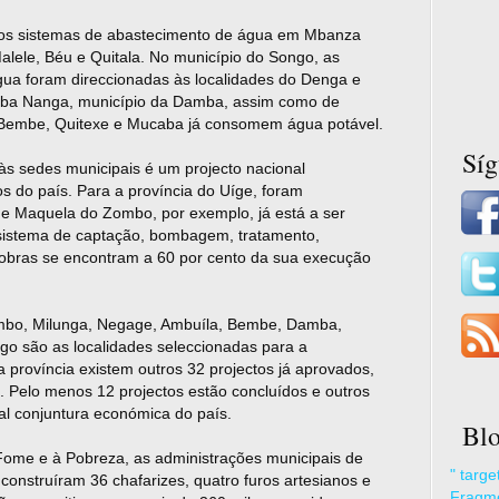
os sistemas de abastecimento de água em Mbanza
lele, Béu e Quitala. No município do Songo, as
gua foram direccionadas às localidades do Denga e
Soba Nanga, município da Damba, assim como de
 Bembe, Quitexe e Mucaba já consomem água potável.
Sí
s sedes municipais é um projecto nacional
s do país. Para a província do Uíge, foram
 de Maquela do Zombo, por exemplo, já está a ser
 sistema de captação, bombagem, tratamento,
s obras se encontram a 60 por cento da sua execução
mbo, Milunga, Negage, Ambuíla, Bembe, Damba,
o são as localidades seleccionadas para a
 província existem outros 32 projectos já aprovados,
 Pelo menos 12 projectos estão concluídos e outros
al conjuntura económica do país.
Blo
ome e à Pobreza, as administrações municipais de
" targ
onstruíram 36 chafarizes, quatro furos artesianos e
Fragme