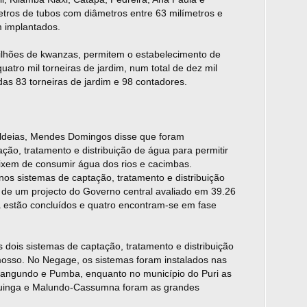
etros de tubos com diâmetros entre 63 milímetros e
m implantados.
ilhões de kwanzas, permitem o estabelecimento de
 quatro mil torneiras de jardim, num total de dez mil
das 83 torneiras de jardim e 98 contadores.
aldeias, Mendes Domingos disse que foram
ão, tratamento e distribuição de água para permitir
eixem de consumir água dos rios e cacimbas.
os sistemas de captação, tratamento e distribuição
 de um projecto do Governo central avaliado em 39.26
á estão concluídos e quatro encontram-se em fase
 dois sistemas de captação, tratamento e distribuição
mosso. No Negage, os sistemas foram instalados nas
Cangundo e Pumba, enquanto no município do Puri as
muinga e Malundo-Cassumna foram as grandes