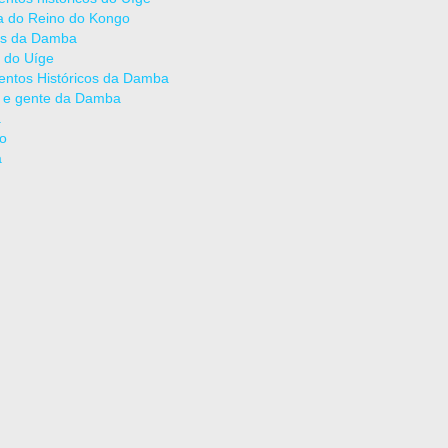
ia do Reino do Kongo
as da Damba
 do Uíge
ntos Históricos da Damba
 e gente da Damba
a
ão
a