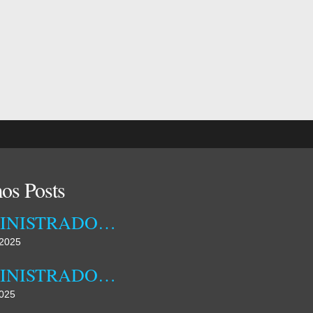
os Posts
ADMINISTRADORA MUNICIPAL DA DAMBA RECEBEU ONTEM TÉCNICOS DA EMPRESA OSSIYETO
2025
ADMINISTRADORA MUNICIPAL DA DAMBA REALIZOU HOJE JORNADA DE CAMPO
025