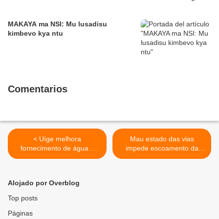
MAKAYA ma NSI: Mu lusadisu
kimbevo kya ntu
Comentarios
< Uíge melhora
Mau estado das vias
fornecimento de água e
impede escoamento da
energia eléctrica
produção agrícola do
Bembe >
Alojado por Overblog
Top posts
Páginas