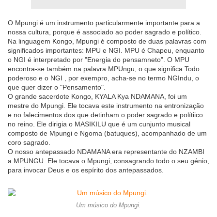
O Mpungi é um instrumento particularmente importante para a
nossa cultura, porque é associado ao poder sagrado e político.
Na linguagem Kongo, Mpungi é composto de duas palavras com
significados importantes: MPU e NGI. MPU é Chapeu, enquanto
o NGI é interpretado por "Energia do pensamneto". O MPU
encontra-se também na palavra MPUngu, o que significa Todo
poderoso e o NGI , por exempro, acha-se no termo NGIndu, o
que quer dizer o "Pensamento".
O grande sacerdote Kongo, KYALA Kya NDAMANA, foi um
mestre do Mpungi. Ele tocava este instrumento na entronização
e no falecimentos dos que detinham o poder sagrado e polítiico
no reino. Ele dirigia o MASIKILU que é um cunjunto musical
composto de Mpungi e Ngoma (batuques), acompanhado de um
coro sagrado.
O nosso antepassado NDAMANA era representante do NZAMBI
a MPUNGU. Ele tocava o Mpungi, consagrando todo o seu génio,
para invocar Deus e os espírito dos antepassados.
Um músico do Mpungi.