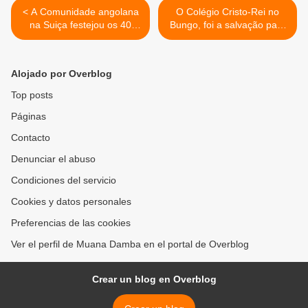
< A Comunidade angolana
O Colégio Cristo-Rei no
na Suiça festejou os 40
Bungo, foi a salvação para
anos da existência de
o Norte de Angola >
Angola.
Alojado por Overblog
Top posts
Páginas
Contacto
Denunciar el abuso
Condiciones del servicio
Cookies y datos personales
Preferencias de las cookies
Ver el perfil de Muana Damba en el portal de Overblog
Crear un blog en Overblog