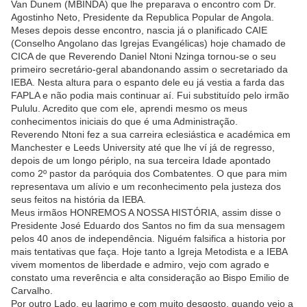
Van Dunem (MBINDA) que lhe preparava o encontro com Dr.
Agostinho Neto, Presidente da Republica Popular de Angola.
Meses depois desse encontro, nascia já o planificado CAIE
(Conselho Angolano das Igrejas Evangélicas) hoje chamado de
CICA de que Reverendo Daniel Ntoni Nzinga tornou-se o seu
primeiro secretário-geral abandonando assim o secretariado da
IEBA. Nesta altura para o espanto dele eu já vestia a farda das
FAPLA e não podia mais continuar aí. Fui substituído pelo irmão
Pululu. Acredito que com ele, aprendi mesmo os meus
conhecimentos iniciais do que é uma Administração.
Reverendo Ntoni fez a sua carreira eclesiástica e académica em
Manchester e Leeds University até que lhe ví já de regresso,
depois de um longo périplo, na sua terceira Idade apontado
como 2º pastor da paróquia dos Combatentes. O que para mim
representava um alívio e um reconhecimento pela justeza dos
seus feitos na história da IEBA.
Meus irmãos HONREMOS A NOSSA HISTÓRIA, assim disse o
Presidente José Eduardo dos Santos no fim da sua mensagem
pelos 40 anos de independência. Niguém falsifica a historia por
mais tentativas que faça. Hoje tanto a Igreja Metodista e a IEBA
vivem momentos de liberdade e admiro, vejo com agrado e
constato uma reverência e alta consideração ao Bispo Emilio de
Carvalho.
Por outro Lado, eu lagrimo e com muito desgosto, quando vejo a