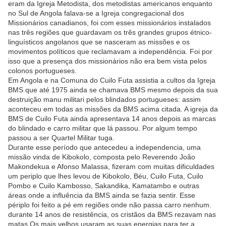
eram da Igreja Metodista, dos metodistas americanos enquanto
no Sul de Angola falava-se a Igreja congregacional dos
Missionários canadianos, foi com esses missionários instalados
nas três regiões que guardavam os três grandes grupos étnico-
linguísticos angolanos que se nasceram as missões e os
movimentos políticos que reclamavam a independência. Foi por
isso que a presença dos missionários não era bem vista pelos
colonos portugueses.
Em Angola e na Comuna do Cuilo Futa assistia a cultos da Igreja
BMS que até 1975 ainda se chamava BMS mesmo depois da sua
destruição manu militari pelos blindados portugueses: assim
aconteceu em todas as missões da BMS acima citada. A igreja da
BMS de Cuilo Futa ainda apresentava 14 anos depois as marcas
do blindado e carro militar que lá passou. Por algum tempo
passou a ser Quartel Militar tuga.
Durante esse período que antecedeu a independencia, uma
missão vinda de Kibokolo, composta pelo Reverendo João
Makondekua e Afonso Malassa, fizeram com muitas dificuldades
um periplo que lhes levou de Kibokolo, Béu, Cuilo Futa, Cuilo
Pombo e Cuilo Kambosso, Sakandika, Kamatambo e outras
áreas onde a influência da BMS ainda se fazia sentir. Esse
périplo foi feito a pé em regiões onde não passa carro nenhum.
durante 14 anos de resistência, os cristãos da BMS rezavam nas
matas.Os mais velhos usaram as suas energias para ter a