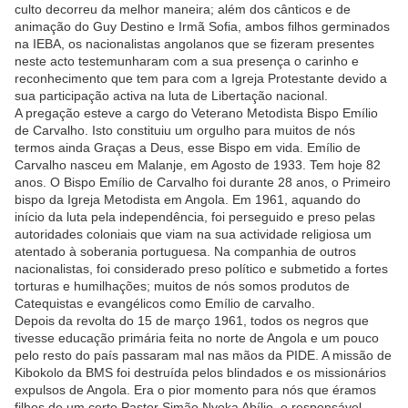
culto decorreu da melhor maneira; além dos cânticos e de
animação do Guy Destino e Irmã Sofia, ambos filhos germinados
na IEBA, os nacionalistas angolanos que se fizeram presentes
neste acto testemunharam com a sua presença o carinho e
reconhecimento que tem para com a Igreja Protestante devido a
sua participação activa na luta de Libertação nacional.
A pregação esteve a cargo do Veterano Metodista Bispo Emílio
de Carvalho. Isto constituiu um orgulho para muitos de nós
termos ainda Graças a Deus, esse Bispo em vida. Emílio de
Carvalho nasceu em Malanje, em Agosto de 1933. Tem hoje 82
anos. O Bispo Emílio de Carvalho foi durante 28 anos, o Primeiro
bispo da Igreja Metodista em Angola. Em 1961, aquando do
início da luta pela independência, foi perseguido e preso pelas
autoridades coloniais que viam na sua actividade religiosa um
atentado à soberania portuguesa. Na companhia de outros
nacionalistas, foi considerado preso político e submetido a fortes
torturas e humilhações; muitos de nós somos produtos de
Catequistas e evangélicos como Emílio de carvalho.
Depois da revolta do 15 de março 1961, todos os negros que
tivesse educação primária feita no norte de Angola e um pouco
pelo resto do país passaram mal nas mãos da PIDE. A missão de
Kibokolo da BMS foi destruída pelos blindados e os missionários
expulsos de Angola. Era o pior momento para nós que éramos
filhos de um certo Pastor Simão Nyoka Abílio, o responsável