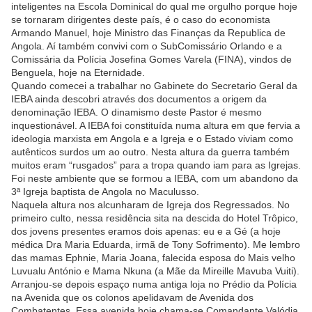
inteligentes na Escola Dominical do qual me orgulho porque hoje
se tornaram dirigentes deste país, é o caso do economista
Armando Manuel, hoje Ministro das Finanças da Republica de
Angola. Aí também convivi com o SubComissário Orlando e a
Comissária da Polícia Josefina Gomes Varela (FINA), vindos de
Benguela, hoje na Eternidade.
Quando comecei a trabalhar no Gabinete do Secretario Geral da
IEBA ainda descobri através dos documentos a origem da
denominação IEBA. O dinamismo deste Pastor é mesmo
inquestionável. A IEBA foi constituída numa altura em que fervia a
ideologia marxista em Angola e a Igreja e o Estado viviam como
autênticos surdos um ao outro. Nesta altura da guerra também
muitos eram “rusgados” para a tropa quando iam para as Igrejas.
Foi neste ambiente que se formou a IEBA, com um abandono da
3ª Igreja baptista de Angola no Maculusso.
Naquela altura nos alcunharam de Igreja dos Regressados. No
primeiro culto, nessa residência sita na descida do Hotel Trôpico,
dos jovens presentes eramos dois apenas: eu e a Gé (a hoje
médica Dra Maria Eduarda, irmã de Tony Sofrimento). Me lembro
das mamas Ephnie, Maria Joana, falecida esposa do Mais velho
Luvualu António e Mama Nkuna (a Mãe da Mireille Mavuba Vuiti).
Arranjou-se depois espaço numa antiga loja no Prédio da Polícia
na Avenida que os colonos apelidavam de Avenida dos
Combatentes. Essa avenida hoje chama-se Comandante Valódia,