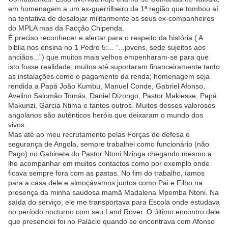
em homenagem a um ex-guerrilheiro da 1ª região que tombou aí
na tentativa de desalojar militarmente os seus ex-companheiros
do MPLA mas da Facção Chipenda.
É preciso reconhecer e alertar para o respeito da história ( A
biblia nos ensina no 1 Pedro 5:... “...jovens, sede sujeitos aos
anciãos...”) que muitos mais velhos empenharam-se para que
isto fosse realidade; muitos até suportaram financeiramente tanto
as instalações como o pagamento da renda; homenagem seja
rendida a Papá João Kumbu, Manuel Conde, Gabriel Afonso,
Avelino Salomão Tomás, Daniel Dizongo, Pastor Makiesse, Papá
Makunzi, Garcia Ntima e tantos outros. Muitos desses valorosos
angolanos são autênticos heróis que deixaram o mundo dos
vivos.
Mas até ao meu recrutamento pelas Forças de defesa e
segurança de Angola, sempre trabalhei como funcionário (não
Pago) no Gabinete do Pastor Ntoni Nzinga chegando mesmo a
lhe acompanhar em muitos contactos como por exemplo onde
ficava sempre fora com as pastas. No fim do trabalho, íamos
para a casa dele e almoçávamos juntos como Pai e Filho na
presença da minha saudosa mamã Madalena Mpemba Ntoni. Na
saída do serviço, ele me transportava para Escola onde estudava
no período nocturno com seu Land Rover. O último encontro dele
que presenciei foi no Palácio quando se encontrava com Afonso