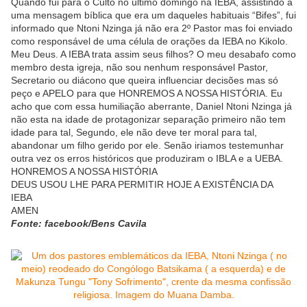
Quando fui para o Culto no último domingo na IEBA, assistindo a
uma mensagem bíblica que era um daqueles habituais “Bifes”, fui
informado que Ntoni Nzinga já não era 2º Pastor mas foi enviado
como responsável de uma célula de orações da IEBA no Kikolo.
Meu Deus. A IEBA trata assim seus filhos? O meu desabafo como
membro desta igreja, não sou nenhum responsável Pastor,
Secretario ou diácono que queira influenciar decisões mas só
peço e APELO para que HONREMOS A NOSSA HISTÓRIA. Eu
acho que com essa humiliação aberrante, Daniel Ntoni Nzinga já
não esta na idade de protagonizar separação primeiro não tem
idade para tal, Segundo, ele não deve ter moral para tal,
abandonar um filho gerido por ele. Senão iriamos testemunhar
outra vez os erros históricos que produziram o IBLA e a UEBA.
HONREMOS A NOSSA HISTÓRIA
DEUS USOU LHE PARA PERMITIR HOJE A EXISTÊNCIA DA
IEBA
AMEN
Fonte: facebook/Bens Cavila