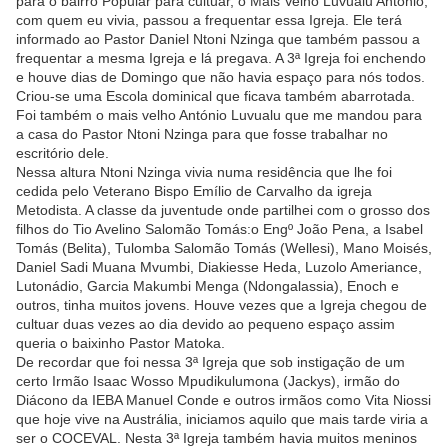
para o bairro Popular para cultuar, o Mais Velho Luvualu António,
com quem eu vivia, passou a frequentar essa Igreja. Ele terá
informado ao Pastor Daniel Ntoni Nzinga que também passou a
frequentar a mesma Igreja e lá pregava. A 3ª Igreja foi enchendo
e houve dias de Domingo que não havia espaço para nós todos.
Criou-se uma Escola dominical que ficava também abarrotada.
Foi também o mais velho António Luvualu que me mandou para
a casa do Pastor Ntoni Nzinga para que fosse trabalhar no
escritório dele.
Nessa altura Ntoni Nzinga vivia numa residência que lhe foi
cedida pelo Veterano Bispo Emílio de Carvalho da igreja
Metodista. A classe da juventude onde partilhei com o grosso dos
filhos do Tio Avelino Salomão Tomás:o Engº João Pena, a Isabel
Tomás (Belita), Tulomba Salomão Tomás (Wellesi), Mano Moisés,
Daniel Sadi Muana Mvumbi, Diakiesse Heda, Luzolo Ameriance,
Lutonádio, Garcia Makumbi Menga (Ndongalassia), Enoch e
outros, tinha muitos jovens. Houve vezes que a Igreja chegou de
cultuar duas vezes ao dia devido ao pequeno espaço assim
queria o baixinho Pastor Matoka.
De recordar que foi nessa 3ª Igreja que sob instigação de um
certo Irmão Isaac Wosso Mpudikulumona (Jackys), irmão do
Diácono da IEBA Manuel Conde e outros irmãos como Vita Niossi
que hoje vive na Austrália, iniciamos aquilo que mais tarde viria a
ser o COCEVAL. Nesta 3ª Igreja também havia muitos meninos