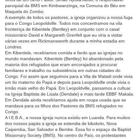
paroquial da BMS em Kimbwanzinga, na Comuna do Béu em
Maquela do Zombo.
A exemplo de todos os pastores, a igreja organizou a nossa fuga
para o Congo Leopoldville. Todos nos concentramos na vila
fronteiriça de Kibentele (Bentley) em conjunto com o casal
missionário David e Margareth Grenfell que eu viria a visitar
várias vezes em Rickmansworth durante a minha estadia em
Londres.
Em Kibentele, recebíamos comida e fardo que as igrejas no
mundo mandavam. Kibentele (Bentley) foi abandonado pela
maioria dos refugiados que eram encorajados a procurar
familiares e trabalho ou subsistência em outras cidades do
Congo. Foi assim que seguimos para a Vila de Matadi onde vivia
um tio materno do Papá e depois para Leopoldville onde vivia o
irmão mais velho do Papá. Em Leopoldville, passamos a cultuar
na Igreja Baptista de Lisala (Dendale) e mais tarde EBBF Makala.
Em Dendale ainda recebíamos ajuda em roupa usada que se
mandava para os filhos dos Pastores da BMS refugiados no
Congo.
A I.E.B.A., a nossa igreja nunca existiu em Luanda. Para muitos
dos nossos papás a igreja se estendia de kibokolo, Nova
Caipemba, San Salvador e Bembe. Essa foi o espaço da Baptist
Missionary Society (BMS). No centro do País, os protestantes