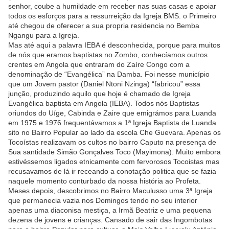
senhor, coube a humildade em receber nas suas casas e apoiar
todos os esforços para a ressurreição da Igreja BMS. o Primeiro
até chegou de oferecer a sua propria residencia no Bemba
Ngangu para a Igreja.
Mas até aqui a palavra IEBA é desconhecida, porque para muitos
de nós que eramos baptistas no Zombo, conhecíamos outros
crentes em Angola que entraram do Zaíre Congo com a
denominação de “Evangélica” na Damba. Foi nesse município
que um Jovem pastor (Daniel Ntoni Nzinga) “fabricou” essa
junção, produzindo aquilo que hoje é chamado de Igreja
Evangélica baptista em Angola (IEBA). Todos nós Baptistas
oriundos do Uíge, Cabinda e Zaire que emigrámos para Luanda
em 1975 e 1976 frequentávamos a 1ª Igreja Baptista de Luanda
sito no Bairro Popular ao lado da escola Che Guevara. Apenas os
Tocoístas realizavam os cultos no bairro Caputo na presença de
Sua santidade Simão Gonçalves Toco (Mayimona). Muito embora
estivéssemos ligados etnicamente com fervorosos Tocoistas mas
recusavamos de lá ir receando a conotação politica que se fazia
naquele momento conturbado da nossa história ao Profeta.
Meses depois, descobrimos no Bairro Maculusso uma 3ª Igreja
que permanecia vazia nos Domingos tendo no seu interior
apenas uma diaconisa mestiça, a Irmã Beatriz e uma pequena
dezena de jovens e crianças. Cansado de sair das Ingombotas