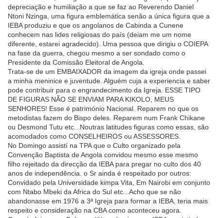
depreciação e humiliação a que se faz ao Reverendo Daniel
Ntoni Nzinga, uma figura emblemática senão a única figura que a
IEBA produziu e que os angolanos de Cabinda a Cunene
conhecem nas lides religiosas do país (deiam me um nome
diferente, estarei agradecido). Uma pessoa que dirigiu o COIEPA
na fase da guerra, chegou mesmo a ser sondado como o
Presidente da Comissão Eleitoral de Angola.
Trata-se de um EMBAIXADOR da imagem da igreja onde passei
a minha meninice e juventude. Alguém cuja a experiencia e saber
pode contribuir para o engrandecimento da Igreja. ESSE TIPO
DE FIGURAS NÃO SE ENVIAM PARA KIKOLO, MEUS
SENHORES! Esse é património Nacional. Reparem no que os
metodistas fazem do Bispo deles. Reparem num Frank Chikane
ou Desmond Tutu etc...Noutras latitudes figuras como essas, são
acomodados como CONSELHEIROS ou ASSESSORES.
No Domingo assistí na TPA que o Culto organizado pela
Convenção Baptista de Angola convidou mesmo esse mesmo
filho rejeitado da direcção da IEBA para pregar no culto dos 40
anos de independência. o Sr ainda é respeitado por outros:
Convidado pela Universidade kimpa Vita, Em Nairobi em conjunto
com Ntabo Mbeki da Africa do Sul etc...Acho que se não
abandonasse em 1976 a 3ª Igreja para formar a IEBA, teria mais
respeito e consideração na CBA como aconteceu agora.