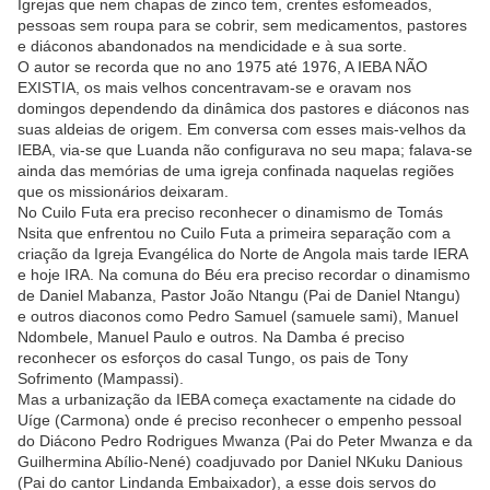
Igrejas que nem chapas de zinco tem, crentes esfomeados,
pessoas sem roupa para se cobrir, sem medicamentos, pastores
e diáconos abandonados na mendicidade e à sua sorte.
O autor se recorda que no ano 1975 até 1976, A IEBA NÃO
EXISTIA, os mais velhos concentravam-se e oravam nos
domingos dependendo da dinâmica dos pastores e diáconos nas
suas aldeias de origem. Em conversa com esses mais-velhos da
IEBA, via-se que Luanda não configurava no seu mapa; falava-se
ainda das memórias de uma igreja confinada naquelas regiões
que os missionários deixaram.
No Cuilo Futa era preciso reconhecer o dinamismo de Tomás
Nsita que enfrentou no Cuilo Futa a primeira separação com a
criação da Igreja Evangélica do Norte de Angola mais tarde IERA
e hoje IRA. Na comuna do Béu era preciso recordar o dinamismo
de Daniel Mabanza, Pastor João Ntangu (Pai de Daniel Ntangu)
e outros diaconos como Pedro Samuel (samuele sami), Manuel
Ndombele, Manuel Paulo e outros. Na Damba é preciso
reconhecer os esforços do casal Tungo, os pais de Tony
Sofrimento (Mampassi).
Mas a urbanização da IEBA começa exactamente na cidade do
Uíge (Carmona) onde é preciso reconhecer o empenho pessoal
do Diácono Pedro Rodrigues Mwanza (Pai do Peter Mwanza e da
Guilhermina Abílio-Nené) coadjuvado por Daniel NKuku Danious
(Pai do cantor Lindanda Embaixador), a esse dois servos do