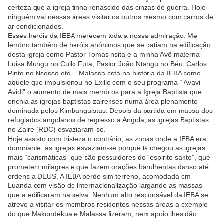
certeza que a igreja tinha renascido das cinzas de guerra. Hoje
ninguém vai nessas áreas visitar os outros mesmo com carros de
ar condicionados.
Esses heróis da IEBA merecem toda a nossa admiração. Me
lembro também de heróis anónimos que se batiam na edificação
desta igreja como Pastor Tomas nsita e a minha Avô materna
Luisa Mungu no Cuilo Futa, Pastor João Ntangu no Béu; Carlos
Pinto no Nsosso etc… Malassa está na história da IEBA como
aquele que impulsionou no Exilio com o seu programa “ Avavi
Avidi” o aumento de mais membros para a Igreja Baptista que
enchia as igrejas baptistas zairenses numa área plenamente
dominada pelos Kimbanguistas. Depois da partida em massa dos
refugiados angolanos de regresso a Angola, as igrejas Baptistas
no Zaire (RDC) esvaziaram-se.
Hoje assisto com tristeza o contrário, as zonas onde a IEBA era
dominante, as igrejas esvaziam-se porque lá chegou as igrejas
mais “carismáticas” que são possuidores do “espirito santo”, que
prometem milagres e que fazem orações barulhentas danso até
ordens a DEUS. A IEBA perde sim terreno, acomodada em
Luanda com visão de internacionalização largando as massas
que a edificaram na selva. Nenhum alto responsável da IEBA se
atreve a visitar os membros residentes nessas áreas a exemplo
do que Makondekua e Malassa fizeram, nem apoio lhes dão: