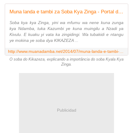
Muna landa e tambi za Soba Kya Zinga - Portal do Uíge e da Cultura Kongo
Soba kya kya Zinga, yini wa mfumu wa nene kuna zunga
kya Ndamba, tuka Kazumbi ye kuna muingilu a Nzadi ya
Kivulu. E kuaku yi vata ka zingidingi. Wa tubakidi e ntangu
ye mokina ye soba dya KIKAZEZA ...
http://www.muanadamba.net/2014/07/muna-landa-e-tambi-za-soba-kya-zinga.html
O soba do Kikazeza, explicando a importância do soba Kyala Kya
Zinga.
Publicidad