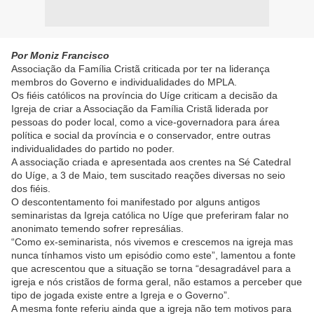
Por Moniz Francisco
Associação da Família Cristã criticada por ter na liderança
membros do Governo e individualidades do MPLA.
Os fiéis católicos na província do Uíge criticam a decisão da
Igreja de criar a Associação da Família Cristã liderada por
pessoas do poder local, como a vice-governadora para área
política e social da província e o conservador, entre outras
individualidades do partido no poder.
A associação criada e apresentada aos crentes na Sé Catedral
do Uíge, a 3 de Maio, tem suscitado reações diversas no seio
dos fiéis.
O descontentamento foi manifestado por alguns antigos
seminaristas da Igreja católica no Uíge que preferiram falar no
anonimato temendo sofrer represálias.
“Como ex-seminarista, nós vivemos e crescemos na igreja mas
nunca tínhamos visto um episódio como este”, lamentou a fonte
que acrescentou que a situação se torna “desagradável para a
igreja e nós cristãos de forma geral, não estamos a perceber que
tipo de jogada existe entre a Igreja e o Governo”.
A mesma fonte referiu ainda que a igreja não tem motivos para