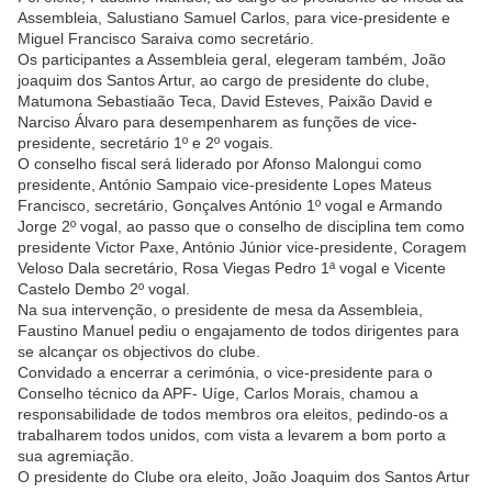
Assembleia, Salustiano Samuel Carlos, para vice-presidente e
Miguel Francisco Saraiva como secretário.
Os participantes a Assembleia geral, elegeram também, João
joaquim dos Santos Artur, ao cargo de presidente do clube,
Matumona Sebastiaão Teca, David Esteves, Paixão David e
Narciso Álvaro para desempenharem as funções de vice-
presidente, secretário 1º e 2º vogais.
O conselho fiscal será liderado por Afonso Malongui como
presidente, António Sampaio vice-presidente Lopes Mateus
Francisco, secretário, Gonçalves António 1º vogal e Armando
Jorge 2º vogal, ao passo que o conselho de disciplina tem como
presidente Victor Paxe, António Júnior vice-presidente, Coragem
Veloso Dala secretário, Rosa Viegas Pedro 1ª vogal e Vicente
Castelo Dembo 2º vogal.
Na sua intervenção, o presidente de mesa da Assembleia,
Faustino Manuel pediu o engajamento de todos dirigentes para
se alcançar os objectivos do clube.
Convidado a encerrar a cerimónia, o vice-presidente para o
Conselho técnico da APF- Uíge, Carlos Morais, chamou a
responsabilidade de todos membros ora eleitos, pedindo-os a
trabalharem todos unidos, com vista a levarem a bom porto a
sua agremiação.
O presidente do Clube ora eleito, João Joaquim dos Santos Artur