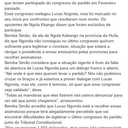
que teriam participado do congresso do partido em Fevereiro
passado.
Esse congresso reelegeu Lucas Nognda, mas foi marcado no
seu início por confrontos que resultaram num morto. Os
apoiantes de Ngola Kbango dizem que foram excluídos de
participar.
Bemba Simão, da ala de Ngola Kabango na província da Huíla,
diz que Ngonda não conseguiu no último congresso quórum
suficiente para legitimar o conclave, situação que estará a
obrigar o presidente a enviar emissários pelas províncias para
recolher assinaturas.
Bemba Simão considera que a situação vigente é fruto da falta
de abertura de Lucas Ngonda para um diálogo franco e aberto.
“Até onde é que eles querem levar o partido? Nós não podemos
cruzar os braços e já estamos a prever dialogar com Lucas
Ngonda, mas ele, como é teimoso, só quer que esse congresso
seja validado”, disse.
“Todas as manobras que eles fizerem nós vamos denunciar para
ver até que ponto chegamos”, acrescentou
Bemba Simão acredita que Lucas Ngonda está a recolher essas
assinaturas porque terá alegadamente percebido que vai
encontrar dificuldades de legitimar o último congresso do partido
junto do Tribunal Constitucional.
“Eles anunciaram 1.501 delegados, mas como não conseguiram