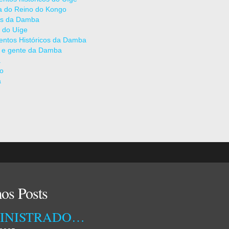
ia do Reino do Kongo
as da Damba
 do Uíge
ntos Históricos da Damba
 e gente da Damba
a
ão
a
os Posts
ADMINISTRADORA MUNICIPAL DA DAMBA RECEBEU ONTEM TÉCNICOS DA EMPRESA OSSIYETO