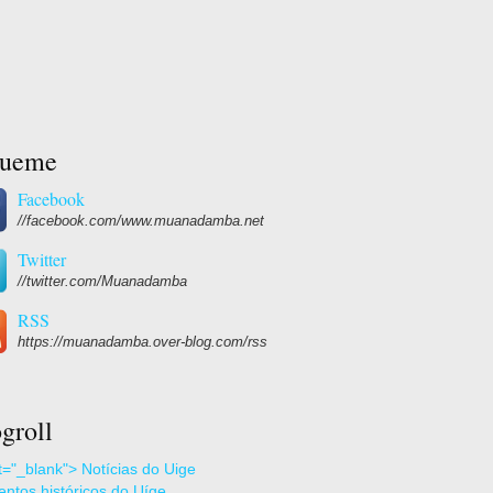
gueme
Facebook
//facebook.com/www.muanadamba.net
Twitter
//twitter.com/Muanadamba
RSS
https://muanadamba.over-blog.com/rss
groll
et="_blank"> Notícias do Uige
ntos históricos do Uíge