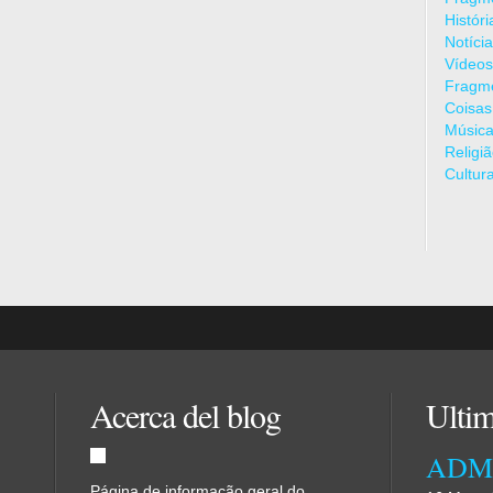
Histór
Notíci
Vídeos
Fragme
Coisas
Músic
Religi
Cultur
Acerca del blog
Ultim
Página de informação geral do