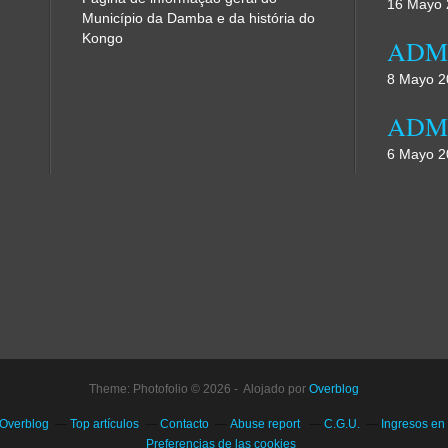
16 Mayo 
Município da Damba e da história do
Kongo
8 Mayo 2
6 Mayo 2
Theme: Photofolio © 2026 - Alojado por
Overblog
 Overblog
Top artículos
Contacto
Abuse report
C.G.U.
Ingresos en
Preferencias de las cookies