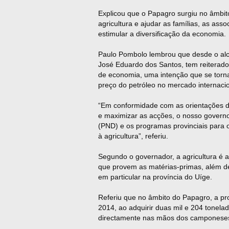
Explicou que o Papagro surgiu no âmbito 
agricultura e ajudar as famílias, as ass
estimular a diversificação da economia.
Paulo Pombolo lembrou que desde o alc
José Eduardo dos Santos, tem reiterado
de economia, uma intenção que se torna
preço do petróleo no mercado internacio
“Em conformidade com as orientações do
e maximizar as acções, o nosso govern
(PND) e os programas provinciais para 
à agricultura”, referiu.
Segundo o governador, a agricultura é 
que provem as matérias-primas, além de
em particular na província do Uíge.
Referiu que no âmbito do Papagro, a pro
2014, ao adquirir duas mil e 204 tonela
directamente nas mãos dos camponeses