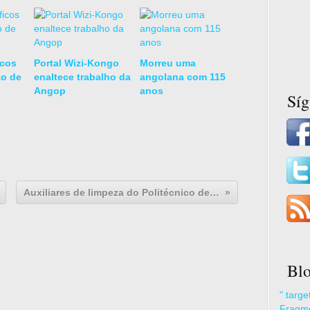
icos
Portal Wizi-Kongo
Morreu uma
ão de
enaltece trabalho da
angolana com 115
Angop
anos
Sí
Auxiliares de limpeza do Politécnico de Uíge estão sem salários há quatro meses
Blo
" targ
Fragme