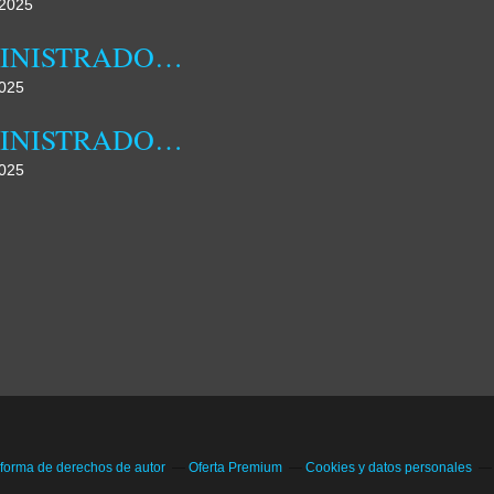
2025
ADMINISTRADORA MUNICIPAL DA DAMBA REALIZOU HOJE JORNADA DE CAMPO
025
ADMINISTRADORA MUNICIPAL DA DAMBA DESTACA FAMÍLIA COMO NÚCLEO FUNDAMENTAL DA SOCIEDADE
025
 forma de derechos de autor
Oferta Premium
Cookies y datos personales