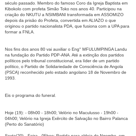
século passado. Membro do famoso Coro da Igreja Baptista em
Kibokolo com profeta Simão Toko nos anos 40. Participou na
criação do NKUTU a NSIMBANI transformada em ASSOMIZO
depois da prisâo do Profeta, convertida em ALIAZO o que
originou o partido nacionalista PDA, que fusiona com a UPA para
formar a FNLA.
Nos fins dos anos 80 vai auxiliar o Eng° MFULUMPINGA Landu
na fundaçâo do Partido PDP-ANA. Até a extinção dos partidos
políticos pelo tribunal constitucional, era líder de um partido
político, o Partido de Solidariedade de Consciência de Angola
(PSCA) reconhecido pelo estado angolano 18 de Novembro de
1993.
Eis o programa do funeral.
Hoje (19): - 08h00 - 18h00; Velório no Maculusso - 19h00 -
04h00; Velório na Igreja Exêrcito de Salvação no Bairro Palanca
(Perto do Sanatório)
Sexta(20) - Feira - 05hoo; Partida para aldeia do Ngombe, em